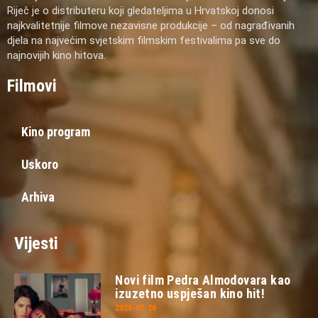
Riječ je o distributeru koji gledateljima u Hrvatskoj donosi
najkvalitetnije filmove nezavisne produkcije – od nagrađivanih
djela na najvećim svjetskim filmskim festivalima pa sve do
najnovijih kino hitova.
Filmovi
Kino program
Uskoro
Arhiva
Vijesti
Novi film Pedra Almodovara kao
izuzetno uspješan kino hit!
2026-07-26