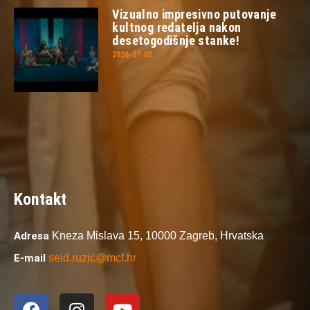
Vizualno impresivno putovanje
kultnog redatelja nakon
desetogodišnje stanke!
2026-07-05
Kontakt
Adresa
Kneza Mislava 15,
10000 Zagreb,
Hrvatska
E-mail
seid.ruzic@mcf.hr