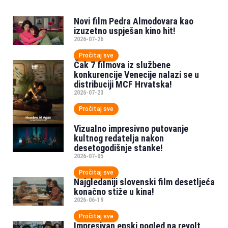
Novi film Pedra Almodovara kao
izuzetno uspješan kino hit!
2026-07-26
Pročitaj sve
Čak 7 filmova iz službene
konkurencije Venecije nalazi se u
distribuciji MCF Hrvatska!
2026-07-23
Pročitaj sve
Vizualno impresivno putovanje
kultnog redatelja nakon
desetogodišnje stanke!
2026-07-05
Pročitaj sve
Najgledaniji slovenski film desetljeća
konačno stiže u kina!
2026-06-19
Pročitaj sve
Impresivan epski pogled na revolt