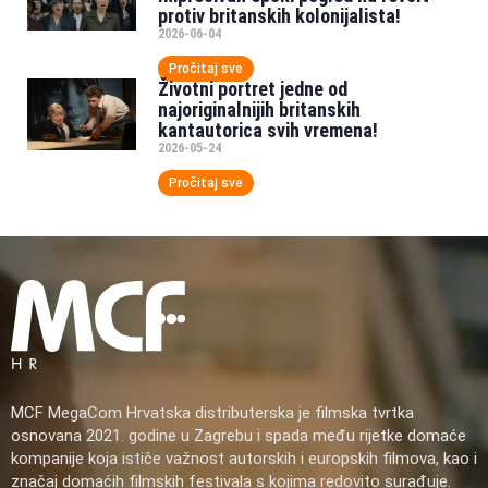
protiv britanskih kolonijalista!
2026-06-04
Pročitaj sve
Životni portret jedne od
najoriginalnijih britanskih
kantautorica svih vremena!
2026-05-24
Pročitaj sve
MCF MegaCom Hrvatska distributerska je filmska tvrtka
osnovana 2021. godine u Zagrebu i spada među rijetke domaće
kompanije koja ističe važnost autorskih i europskih filmova, kao i
značaj domaćih filmskih festivala s kojima redovito surađuje.