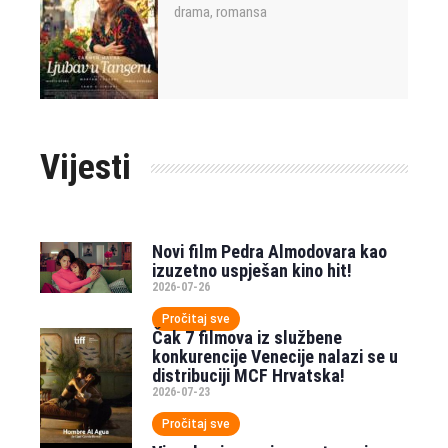
drama
romansa
,
Vijesti
Novi film Pedra Almodovara kao
izuzetno uspješan kino hit!
2026-07-26
Pročitaj sve
Čak 7 filmova iz službene
konkurencije Venecije nalazi se u
distribuciji MCF Hrvatska!
2026-07-23
Pročitaj sve