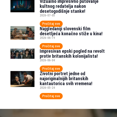
Vizualno impresivno putovanje
kultnog redatelja nakon
desetogodišnje stanke!
2026-07-05
Pročitaj sve
Najgledaniji slovenski film
desetljeća konačno stiže u kina!
2026-06-19
Pročitaj sve
Impresivan epski pogled na revolt
protiv britanskih kolonijalista!
2026-06-04
Pročitaj sve
Životni portret jedne od
najoriginalnijih britanskih
kantautorica svih vremena!
2026-05-24
Pročitaj sve