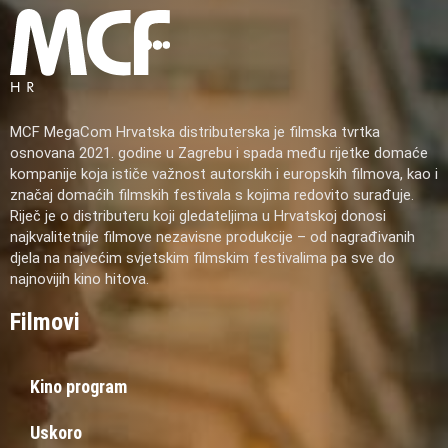
MCF MegaCom Hrvatska distributerska je filmska tvrtka
osnovana 2021. godine u Zagrebu i spada među rijetke domaće
kompanije koja ističe važnost autorskih i europskih filmova, kao i
značaj domaćih filmskih festivala s kojima redovito surađuje.
Riječ je o distributeru koji gledateljima u Hrvatskoj donosi
najkvalitetnije filmove nezavisne produkcije – od nagrađivanih
djela na najvećim svjetskim filmskim festivalima pa sve do
najnovijih kino hitova.
Filmovi
Kino program
Uskoro