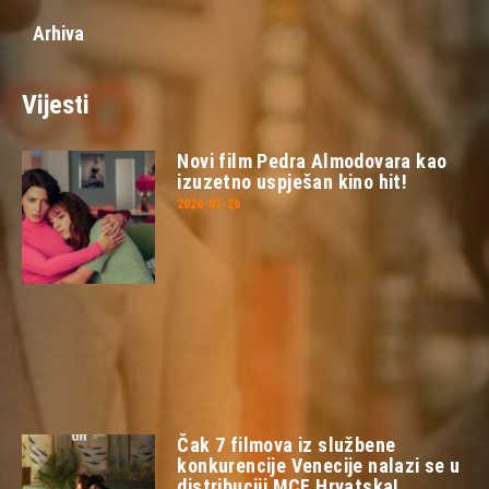
Arhiva
Vijesti
Novi film Pedra Almodovara kao
izuzetno uspješan kino hit!
2026-07-26
Čak 7 filmova iz službene
konkurencije Venecije nalazi se u
distribuciji MCF Hrvatska!