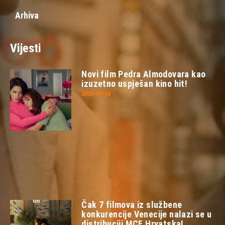
Arhiva
Vijesti
Novi film Pedra Almodovara kao
izuzetno uspješan kino hit!
2026-07-26
Čak 7 filmova iz službene
konkurencije Venecije nalazi se u
distribuciji MCF Hrvatska!