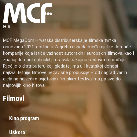
MCF MegaCom Hrvatska distributerska je filmska tvrtka
osnovana 2021. godine u Zagrebu i spada među rijetke domaće
kompanije koja ističe važnost autorskih i europskih filmova, kao i
značaj domaćih filmskih festivala s kojima redovito surađuje.
Riječ je o distributeru koji gledateljima u Hrvatskoj donosi
najkvalitetnije filmove nezavisne produkcije – od nagrađivanih
djela na najvećim svjetskim filmskim festivalima pa sve do
najnovijih kino hitova.
Filmovi
Kino program
Uskoro