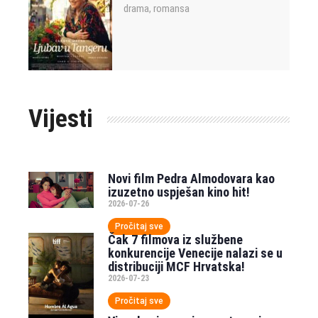
drama
romansa
,
Vijesti
Novi film Pedra Almodovara kao
izuzetno uspješan kino hit!
2026-07-26
Pročitaj sve
Čak 7 filmova iz službene
konkurencije Venecije nalazi se u
distribuciji MCF Hrvatska!
2026-07-23
Pročitaj sve