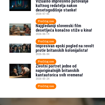
Vizualno impresivno putovanje
kultnog redatelja nakon
desetogodišnje stanke!
2026-07-05
Pročitaj sve
Najgledaniji slovenski film
desetljeća konačno stiže u kina!
2026-06-19
Pročitaj sve
Impresivan epski pogled na revolt
protiv britanskih kolonijalista!
2026-06-04
Pročitaj sve
Životni portret jedne od
najoriginalnijih britanskih
kantautorica svih vremena!
2026-05-24
Pročitaj sve