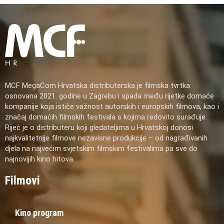
MCF MegaCom Hrvatska distributerska je filmska tvrtka
osnovana 2021. godine u Zagrebu i spada među rijetke domaće
kompanije koja ističe važnost autorskih i europskih filmova, kao i
značaj domaćih filmskih festivala s kojima redovito surađuje.
Riječ je o distributeru koji gledateljima u Hrvatskoj donosi
najkvalitetnije filmove nezavisne produkcije – od nagrađivanih
djela na najvećim svjetskim filmskim festivalima pa sve do
najnovijih kino hitova.
Filmovi
Kino program