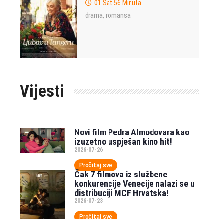
01 Sat 56 Minuta
drama
romansa
,
Vijesti
Novi film Pedra Almodovara kao
izuzetno uspješan kino hit!
2026-07-26
Pročitaj sve
Čak 7 filmova iz službene
konkurencije Venecije nalazi se u
distribuciji MCF Hrvatska!
2026-07-23
Pročitaj sve