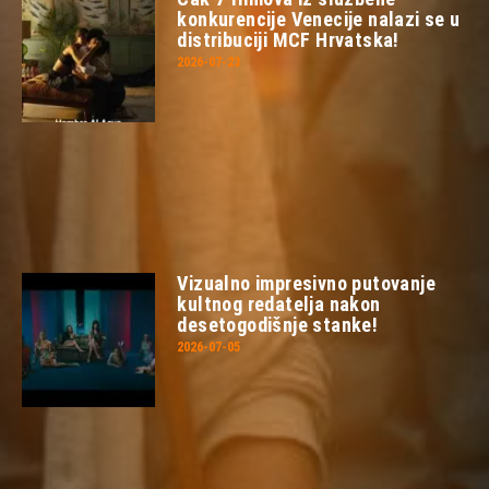
konkurencije Venecije nalazi se u
distribuciji MCF Hrvatska!
2026-07-23
Vizualno impresivno putovanje
kultnog redatelja nakon
desetogodišnje stanke!
2026-07-05