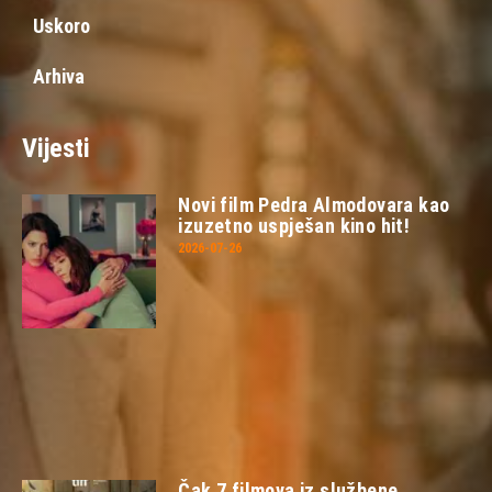
Uskoro
Arhiva
Vijesti
Novi film Pedra Almodovara kao
izuzetno uspješan kino hit!
2026-07-26
Čak 7 filmova iz službene