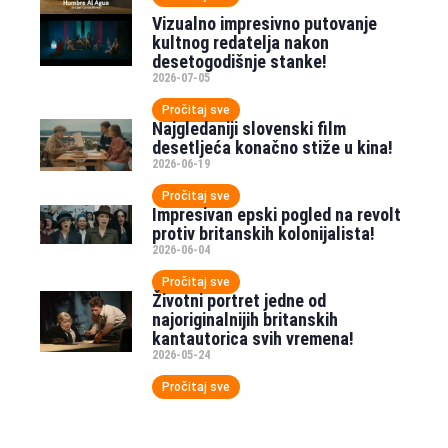
Vizualno impresivno putovanje
kultnog redatelja nakon
desetogodišnje stanke!
2026-07-05
Pročitaj sve
Najgledaniji slovenski film
desetljeća konačno stiže u kina!
2026-06-19
Pročitaj sve
Impresivan epski pogled na revolt
protiv britanskih kolonijalista!
2026-06-04
Pročitaj sve
Životni portret jedne od
najoriginalnijih britanskih
kantautorica svih vremena!
2026-05-24
Pročitaj sve