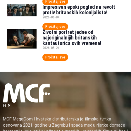
Pročitaj sve
Impresivan epski pogled na revolt
protiv britanskih kolonijalista!
2026-06-04
Pročitaj sve
Životni portret jedne od
najoriginalnijih britanskih
kantautorica svih vremena!
2026-05-24
Pročitaj sve
MCF MegaCom Hrvatska distributerska je filmska tvrtka
osnovana 2021. godine u Zagrebu i spada među rijetke domaće