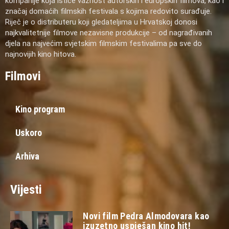
kompanije koja ističe važnost autorskih i europskih filmova, kao i
značaj domaćih filmskih festivala s kojima redovito surađuje.
Riječ je o distributeru koji gledateljima u Hrvatskoj donosi
najkvalitetnije filmove nezavisne produkcije – od nagrađivanih
djela na najvećim svjetskim filmskim festivalima pa sve do
najnovijih kino hitova.
Filmovi
Kino program
Uskoro
Arhiva
Vijesti
Novi film Pedra Almodovara kao
izuzetno uspješan kino hit!