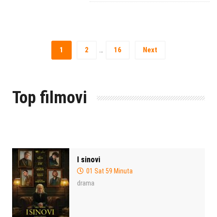
1
2
16
Next
…
Top filmovi
I sinovi
01 Sat 59 Minuta
drama