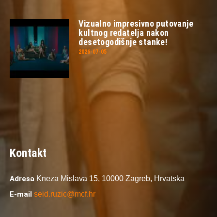
Vizualno impresivno putovanje
kultnog redatelja nakon
desetogodišnje stanke!
2026-07-05
Kontakt
Adresa
Kneza Mislava 15,
10000 Zagreb,
Hrvatska
E-mail
seid.ruzic@mcf.hr