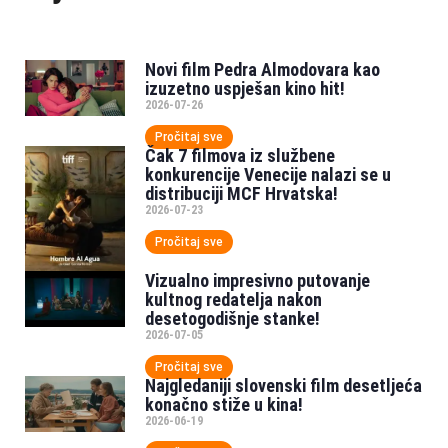
Novi film Pedra Almodovara kao
izuzetno uspješan kino hit!
2026-07-26
Pročitaj sve
Čak 7 filmova iz službene
konkurencije Venecije nalazi se u
distribuciji MCF Hrvatska!
2026-07-23
Pročitaj sve
Vizualno impresivno putovanje
kultnog redatelja nakon
desetogodišnje stanke!
2026-07-05
Pročitaj sve
Najgledaniji slovenski film desetljeća
konačno stiže u kina!
2026-06-19