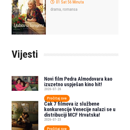
01 Sat 56 Minuta
drama
romansa
,
Vijesti
Novi film Pedra Almodovara kao
izuzetno uspješan kino hit!
2026-07-26
Pročitaj sve
Čak 7 filmova iz službene
konkurencije Venecije nalazi se u
distribuciji MCF Hrvatska!
2026-07-23
Pročitaj sve