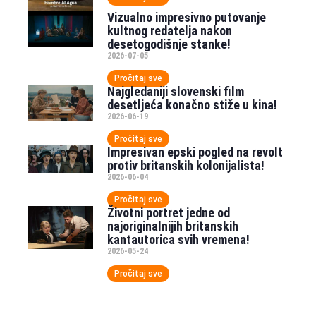
Vizualno impresivno putovanje
kultnog redatelja nakon
desetogodišnje stanke!
2026-07-05
Pročitaj sve
Najgledaniji slovenski film
desetljeća konačno stiže u kina!
2026-06-19
Pročitaj sve
Impresivan epski pogled na revolt
protiv britanskih kolonijalista!
2026-06-04
Pročitaj sve
Životni portret jedne od
najoriginalnijih britanskih
kantautorica svih vremena!
2026-05-24
Pročitaj sve