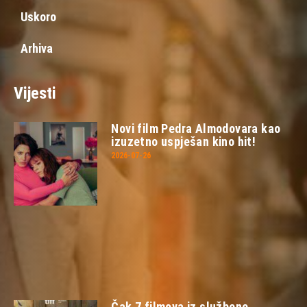
Uskoro
Arhiva
Vijesti
Novi film Pedra Almodovara kao
izuzetno uspješan kino hit!
2026-07-26
Čak 7 filmova iz službene