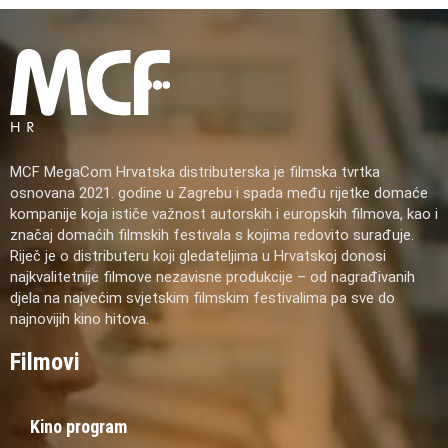
MCF MegaCom Hrvatska distributerska je filmska tvrtka
osnovana 2021. godine u Zagrebu i spada među rijetke domaće
kompanije koja ističe važnost autorskih i europskih filmova, kao i
značaj domaćih filmskih festivala s kojima redovito surađuje.
Riječ je o distributeru koji gledateljima u Hrvatskoj donosi
najkvalitetnije filmove nezavisne produkcije – od nagrađivanih
djela na najvećim svjetskim filmskim festivalima pa sve do
najnovijih kino hitova.
Filmovi
Kino program