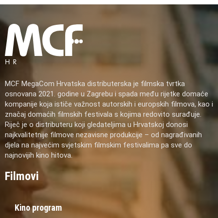
MCF MegaCom Hrvatska distributerska je filmska tvrtka
osnovana 2021. godine u Zagrebu i spada među rijetke domaće
kompanije koja ističe važnost autorskih i europskih filmova, kao i
značaj domaćih filmskih festivala s kojima redovito surađuje.
Riječ je o distributeru koji gledateljima u Hrvatskoj donosi
najkvalitetnije filmove nezavisne produkcije – od nagrađivanih
djela na najvećim svjetskim filmskim festivalima pa sve do
najnovijih kino hitova.
Filmovi
Kino program