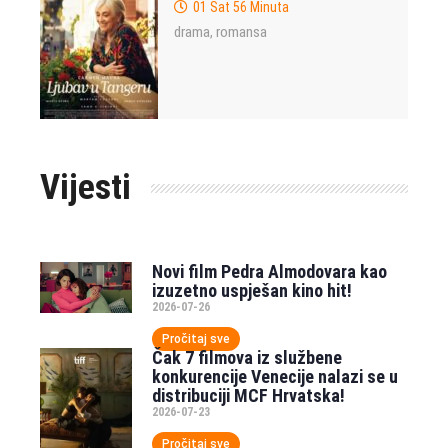
01 Sat 56 Minuta
drama
romansa
,
Vijesti
Novi film Pedra Almodovara kao
izuzetno uspješan kino hit!
2026-07-26
Pročitaj sve
Čak 7 filmova iz službene
konkurencije Venecije nalazi se u
distribuciji MCF Hrvatska!
2026-07-23
Pročitaj sve