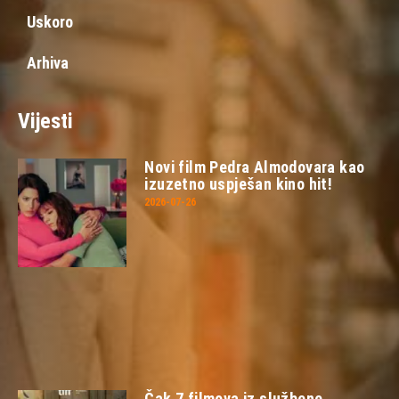
Uskoro
Arhiva
Vijesti
Novi film Pedra Almodovara kao
izuzetno uspješan kino hit!
2026-07-26
Čak 7 filmova iz službene