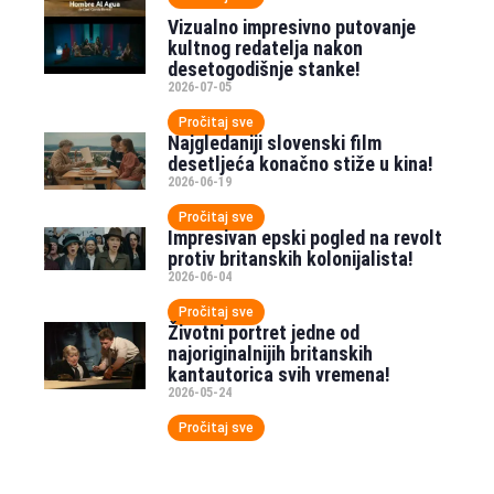
Vizualno impresivno putovanje
kultnog redatelja nakon
desetogodišnje stanke!
2026-07-05
Pročitaj sve
Najgledaniji slovenski film
desetljeća konačno stiže u kina!
2026-06-19
Pročitaj sve
Impresivan epski pogled na revolt
protiv britanskih kolonijalista!
2026-06-04
Pročitaj sve
Životni portret jedne od
najoriginalnijih britanskih
kantautorica svih vremena!
2026-05-24
Pročitaj sve