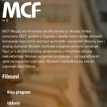
MCF MegaCom Hrvatska distributerska je filmska tvrtka
osnovana 2021. godine u Zagrebu i spada među rijetke domaće
kompanije koja ističe važnost autorskih i europskih filmova, kao i
značaj domaćih filmskih festivala s kojima redovito surađuje.
Riječ je o distributeru koji gledateljima u Hrvatskoj donosi
najkvalitetnije filmove nezavisne produkcije – od nagrađivanih
djela na najvećim svjetskim filmskim festivalima pa sve do
najnovijih kino hitova.
Filmovi
Kino program
Uskoro