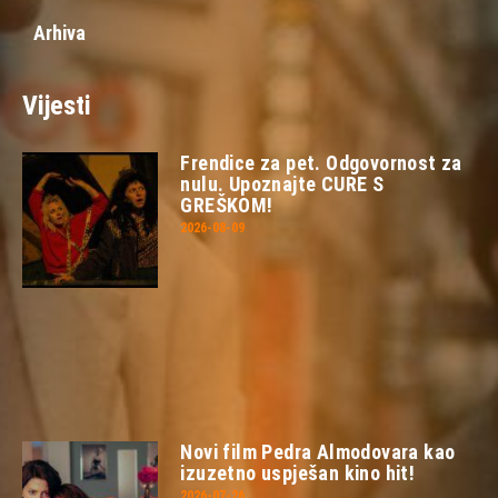
Arhiva
Vijesti
Frendice za pet. Odgovornost za
nulu. Upoznajte CURE S
GREŠKOM!
2026-08-09
Novi film Pedra Almodovara kao
izuzetno uspješan kino hit!
2026-07-26