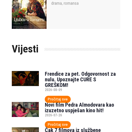
drama
romansa
,
Vijesti
Frendice za pet. Odgovornost za
nulu. Upoznajte CURE S
GREŠKOM!
2026-08-09
Pročitaj sve
Novi film Pedra Almodovara kao
izuzetno uspješan kino hit!
2026-07-26
Pročitaj sve
Čak 7 filmova iz službene