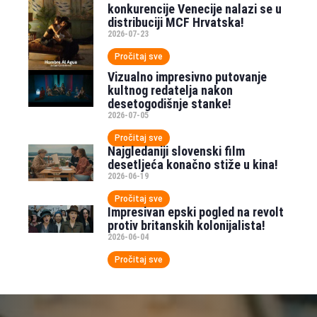
konkurencije Venecije nalazi se u
distribuciji MCF Hrvatska!
2026-07-23
Pročitaj sve
Vizualno impresivno putovanje
kultnog redatelja nakon
desetogodišnje stanke!
2026-07-05
Pročitaj sve
Najgledaniji slovenski film
desetljeća konačno stiže u kina!
2026-06-19
Pročitaj sve
Impresivan epski pogled na revolt
protiv britanskih kolonijalista!
2026-06-04
Pročitaj sve