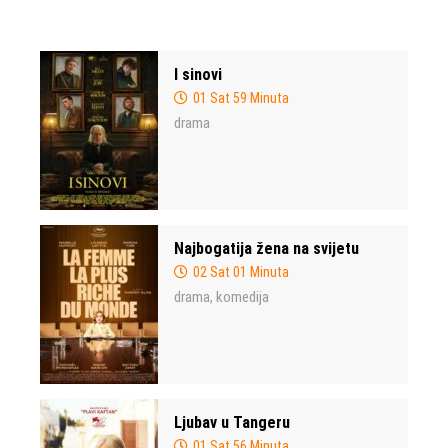
I sinovi
01 Sat 59 Minuta
drama
Najbogatija žena na svijetu
02 Sat 01 Minuta
drama
komedija
,
Ljubav u Tangeru
01 Sat 56 Minuta