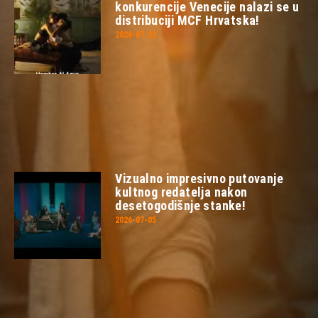
konkurencije Venecije nalazi se u
distribuciji MCF Hrvatska!
2026-07-23
Vizualno impresivno putovanje
kultnog redatelja nakon
desetogodišnje stanke!
2026-07-05