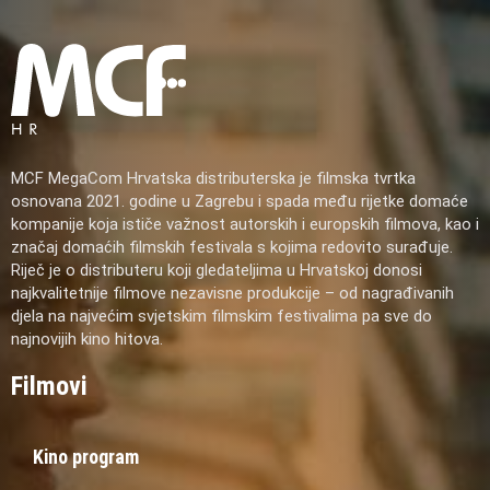
MCF MegaCom Hrvatska distributerska je filmska tvrtka
osnovana 2021. godine u Zagrebu i spada među rijetke domaće
kompanije koja ističe važnost autorskih i europskih filmova, kao i
značaj domaćih filmskih festivala s kojima redovito surađuje.
Riječ je o distributeru koji gledateljima u Hrvatskoj donosi
najkvalitetnije filmove nezavisne produkcije – od nagrađivanih
djela na najvećim svjetskim filmskim festivalima pa sve do
najnovijih kino hitova.
Filmovi
Kino program