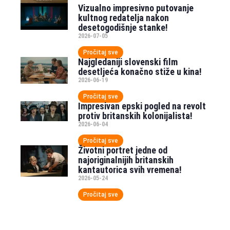
Vizualno impresivno putovanje
kultnog redatelja nakon
desetogodišnje stanke!
2026-07-05
Pročitaj sve
Najgledaniji slovenski film
desetljeća konačno stiže u kina!
2026-06-19
Pročitaj sve
Impresivan epski pogled na revolt
protiv britanskih kolonijalista!
2026-06-04
Pročitaj sve
Životni portret jedne od
najoriginalnijih britanskih
kantautorica svih vremena!
2026-05-24
Pročitaj sve