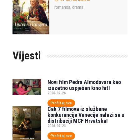
romansa
drama
,
Vijesti
Novi film Pedra Almodovara kao
izuzetno uspješan kino hit!
2026-07-26
Pročitaj sve
Čak 7 filmova iz službene
konkurencije Venecije nalazi se u
distribuciji MCF Hrvatska!
2026-07-23
Pročitaj sve