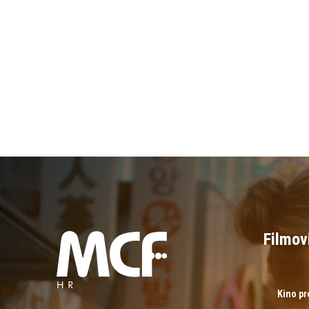
Filmov
Kino p