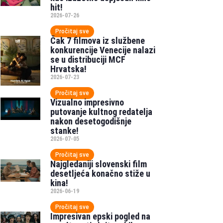
hit!
2026-07-26
Pročitaj sve
Čak 7 filmova iz službene
konkurencije Venecije nalazi
se u distribuciji MCF
Hrvatska!
2026-07-23
Pročitaj sve
Vizualno impresivno
putovanje kultnog redatelja
nakon desetogodišnje
stanke!
2026-07-05
Pročitaj sve
Najgledaniji slovenski film
desetljeća konačno stiže u
kina!
2026-06-19
Pročitaj sve
Impresivan epski pogled na