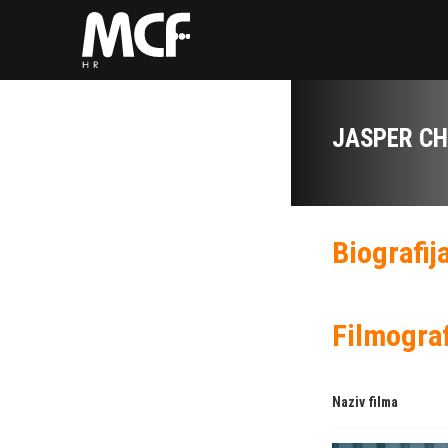
JASPER CH
Biografij
Filmograf
Naziv filma