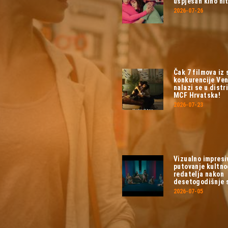
uspješan kino hit
2026-07-26
Čak 7 filmova iz
konkurencije Ven
nalazi se u distri
MCF Hrvatska!
2026-07-23
Vizualno impresi
putovanje kultn
redatelja nakon
desetogodišnje 
2026-07-05