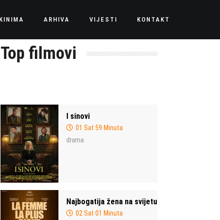
KINIMA
ARHIVA
VIJESTI
KONTAKT
Top filmovi
I sinovi
01 Sat 59 Minuta
drama
Najbogatija žena na svijetu
02 Sat 01 Minuta