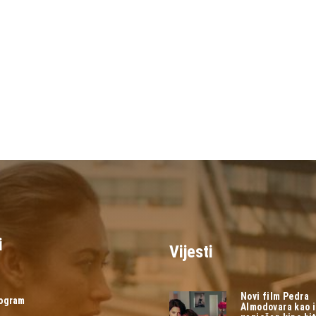
i
Vijesti
Novi film Pedra
rogram
Almodovara kao 