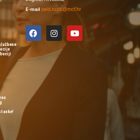
!
E-mail
seid.ruzic@mcf.hr
 službene
ecije
buciji
vno
og
stanke!