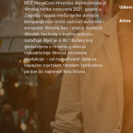
MCF MegaCom Hrvatska distributerska je
Uskoro
filmska tvrtka osnovana 2021. godine u
Zagrebu i spada među rijetke domaće
Arhiva
kompanije koja ističe važnost autorskih i
europskih filmova, kao i značaj domaćih
filmskih festivala s kojima redovito
surađuje. Riječ je o distributeru koji
gledateljima u Hrvatskoj donosi
najkvalitetnije filmove nezavisne
produkcije – od nagrađivanih djela na
najvećim svjetskim filmskim festivalima
pa sve do najnovijih kino hitova.