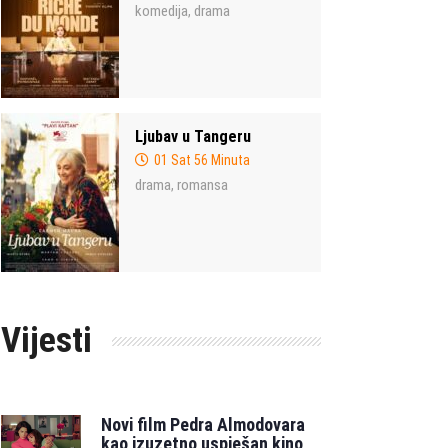
komedija
drama
,
Ljubav u Tangeru
01 Sat 56 Minuta
drama
romansa
,
Vijesti
Novi film Pedra Almodovara
kao izuzetno uspješan kino