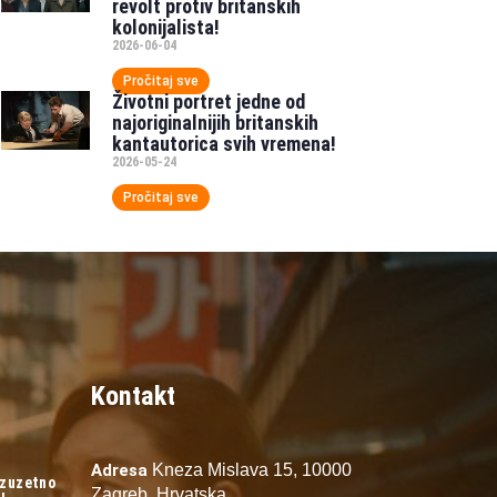
revolt protiv britanskih
kolonijalista!
2026-06-04
Pročitaj sve
Životni portret jedne od
najoriginalnijih britanskih
kantautorica svih vremena!
2026-05-24
Pročitaj sve
Kontakt
Adresa
Kneza Mislava 15,
10000
izuzetno
Zagreb,
Hrvatska