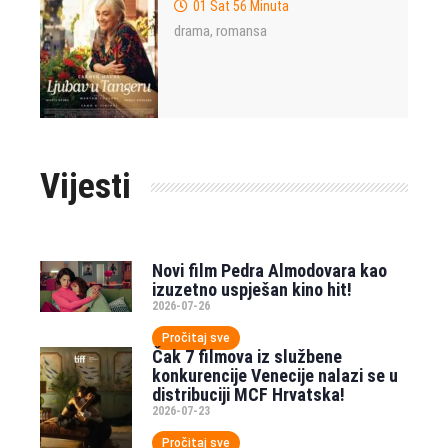
01 Sat 56 Minuta
drama
romansa
,
Vijesti
Novi film Pedra Almodovara kao
izuzetno uspješan kino hit!
2026-07-26
Pročitaj sve
Čak 7 filmova iz službene
konkurencije Venecije nalazi se u
distribuciji MCF Hrvatska!
2026-07-23
Pročitaj sve