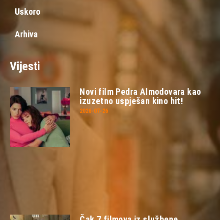
Uskoro
Arhiva
Vijesti
Novi film Pedra Almodovara kao
izuzetno uspješan kino hit!
2026-07-26
Čak 7 filmova iz službene