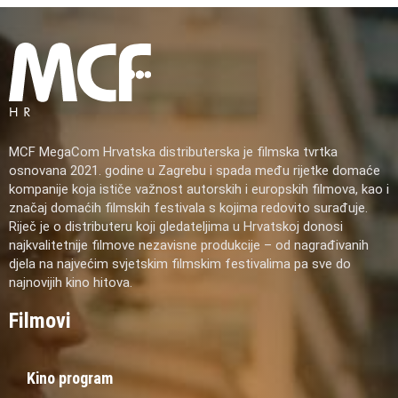
MCF MegaCom Hrvatska distributerska je filmska tvrtka
osnovana 2021. godine u Zagrebu i spada među rijetke domaće
kompanije koja ističe važnost autorskih i europskih filmova, kao i
značaj domaćih filmskih festivala s kojima redovito surađuje.
Riječ je o distributeru koji gledateljima u Hrvatskoj donosi
najkvalitetnije filmove nezavisne produkcije – od nagrađivanih
djela na najvećim svjetskim filmskim festivalima pa sve do
najnovijih kino hitova.
Filmovi
Kino program