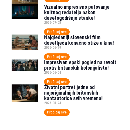
Vizualno impresivno putovanje
kultnog redatelja nakon
desetogodišnje stanke!
2026-07-05
Pročitaj sve
Najgledaniji slovenski film
desetljeća konačno stiže u kina!
2026-06-19
Pročitaj sve
Impresivan epski pogled na revolt
protiv britanskih kolonijalista!
2026-06-04
Pročitaj sve
Životni portret jedne od
najoriginalnijih britanskih
kantautorica svih vremena!
2026-05-24
Pročitaj sve