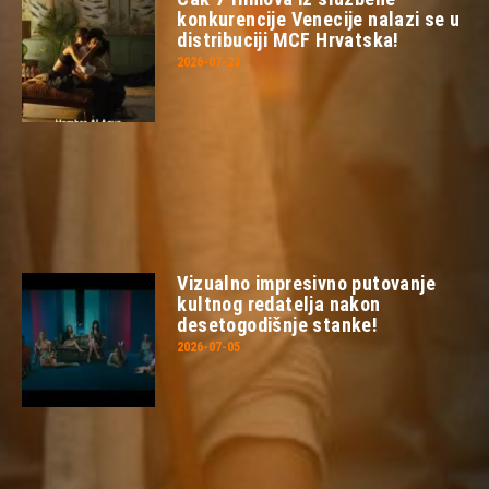
konkurencije Venecije nalazi se u
distribuciji MCF Hrvatska!
2026-07-23
Vizualno impresivno putovanje
kultnog redatelja nakon
desetogodišnje stanke!
2026-07-05