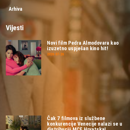
Arhiva
Vijesti
Novi film Pedra Almodovara kao
izuzetno uspješan kino hit!
2026-07-26
Čak 7 filmova iz službene
konkurencije Venecije nalazi se u
distribuciji MCF Hrvatska!