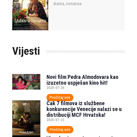
drama
romansa
,
Vijesti
Novi film Pedra Almodovara kao
izuzetno uspješan kino hit!
2026-07-26
Pročitaj sve
Čak 7 filmova iz službene
konkurencije Venecije nalazi se u
distribuciji MCF Hrvatska!
2026-07-23
Pročitaj sve