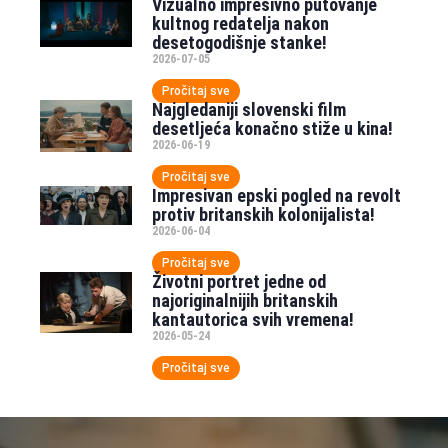
Vizualno impresivno putovanje
kultnog redatelja nakon
desetogodišnje stanke!
2026-07-05
Pročitaj sve
Najgledaniji slovenski film
desetljeća konačno stiže u kina!
2026-06-19
Pročitaj sve
Impresivan epski pogled na revolt
protiv britanskih kolonijalista!
2026-06-04
Pročitaj sve
Životni portret jedne od
najoriginalnijih britanskih
kantautorica svih vremena!
2026-05-24
Pročitaj sve