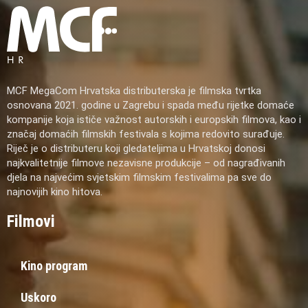
MCF MegaCom Hrvatska distributerska je filmska tvrtka
osnovana 2021. godine u Zagrebu i spada među rijetke domaće
kompanije koja ističe važnost autorskih i europskih filmova, kao i
značaj domaćih filmskih festivala s kojima redovito surađuje.
Riječ je o distributeru koji gledateljima u Hrvatskoj donosi
najkvalitetnije filmove nezavisne produkcije – od nagrađivanih
djela na najvećim svjetskim filmskim festivalima pa sve do
najnovijih kino hitova.
Filmovi
Kino program
Uskoro