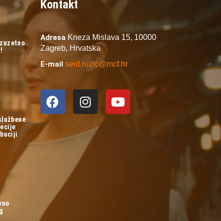
Kontakt
Adresa
Kneza Mislava 15,
10000
izuzetno
Zagreb,
Hrvatska
!
E-mail
seid.ruzic@mcf.hr
 službene
ecije
buciji
vno
og