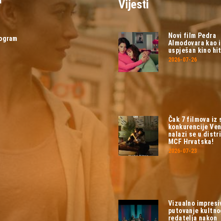
Vijesti
Novi film Pedra
rogram
Almodovara kao 
uspješan kino hit
2026-07-26
Čak 7 filmova iz
konkurencije Ven
nalazi se u distri
MCF Hrvatska!
2026-07-23
Vizualno impresi
putovanje kultn
redatelja nakon