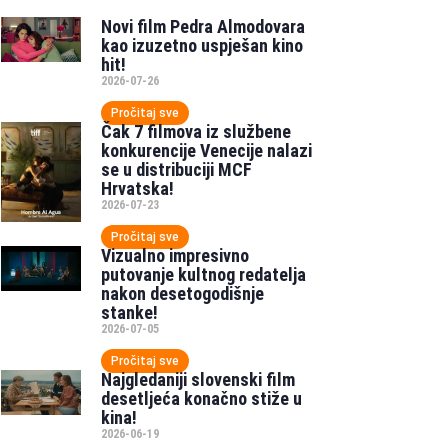
Novi film Pedra Almodovara
kao izuzetno uspješan kino
hit!
2026-07-26
Pročitaj sve
Čak 7 filmova iz službene
konkurencije Venecije nalazi
se u distribuciji MCF
Hrvatska!
2026-07-23
Pročitaj sve
Vizualno impresivno
putovanje kultnog redatelja
nakon desetogodišnje
stanke!
2026-07-05
Pročitaj sve
Najgledaniji slovenski film
desetljeća konačno stiže u
kina!
2026-06-19