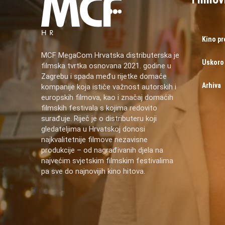
Kino p
MCF MegaCom Hrvatska distributerska je
Uskoro
filmska tvrtka osnovana 2021. godine u
Zagrebu i spada među rijetke domaće
Arhiva
kompanije koja ističe važnost autorskih i
europskih filmova, kao i značaj domaćih
filmskih festivala s kojima redovito
surađuje. Riječ je o distributeru koji
gledateljima u Hrvatskoj donosi
najkvalitetnije filmove nezavisne
produkcije – od nagrađivanih djela na
najvećim svjetskim filmskim festivalima
pa sve do najnovijih kino hitova.