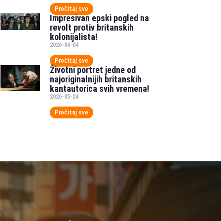
Pročitaj sve
Impresivan epski pogled na
revolt protiv britanskih
kolonijalista!
2026-06-04
Pročitaj sve
Životni portret jedne od
najoriginalnijih britanskih
kantautorica svih vremena!
2026-05-24
Pročitaj sve