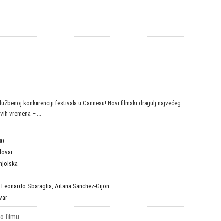
lužbenoj konkurenciji festivala u Cannesu! Novi filmski dragulj najvećeg
vih vremena – ...
30
dovar
njolska
,
Leonardo Sbaraglia
,
Aitana Sánchez-Gijón
var
 o filmu