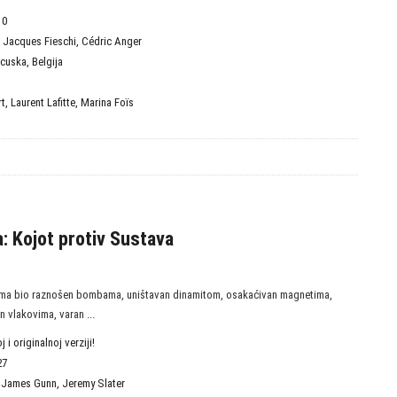
10
,
Jacques Fieschi
,
Cédric Anger
ncuska
,
Belgija
rt
,
Laurent Lafitte
,
Marina Foïs
a: Kojot protiv Sustava
ćima bio raznošen bombama, uništavan dinamitom, osakaćivan magnetima,
 vlakovima, varan ...
 i originalnoj verziji!
27
,
James Gunn
,
Jeremy Slater