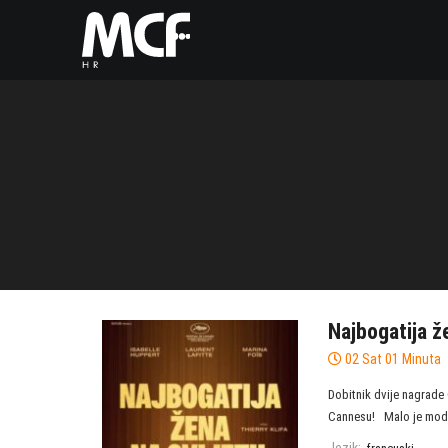
Najbogatija ž
02 Sat 01 Minuta
Dobitnik dvije nagrade 
Cannesu! Malo je moder