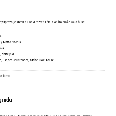
 upravo je krenula u novi razred i čini sve što može kako bi se ...
05
hy
,
Mette Neerlin
ska
,
obiteljski
e
,
Jasper Christensen
,
Sidsel Boel Kruse
 o filmu
gradu