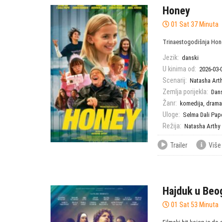
Honey
01 Sat 37 Minuta
Trinaestogodišnja Honey
Jezik:
danski
U kinima od:
2026-03-
Scenarij:
Natasha Art
Zemlja porijekla:
Dan
Žanr:
komedija
,
drama
Uloge:
Selma Dali Pap
Režija:
Natasha Arthy
Trailer
Više
Hajduk u Beo
01 Sat 53 Minuta