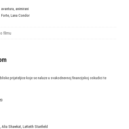
D
,
avantura
,
animirani
l Forte
,
Lana Condor
 o filmu
kom
 bliske prijateljice koje se nalaze u svakodnevnoj financijskoj oskudici te
20
D
,
Alia Shawkat
,
LaKeith Stanfield