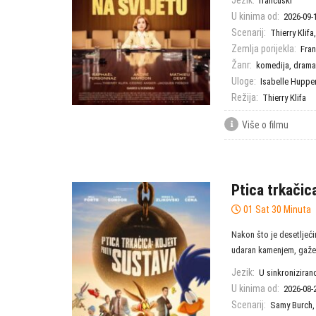
Jezik:
francuski
U kinima od:
2026-09-
Scenarij:
Thierry Klifa
Zemlja porijekla:
Fra
Žanr:
komedija
,
drama
Uloge:
Isabelle Huppe
Režija:
Thierry Klifa
Više o filmu
Ptica trkačic
01 Sat 30 Minuta
Nakon što je desetlje
udaran kamenjem, gažen
Jezik:
U sinkroniziranoj
U kinima od:
2026-08-
Scenarij:
Samy Burch