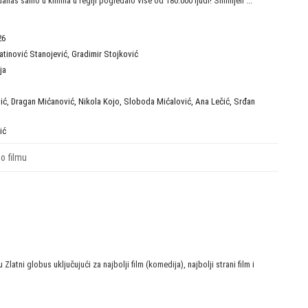
danas samo u kinima u regiji pogledalo više od 180.000 ljudi! Snimljen ...
26
atinović Stanojević
,
Gradimir Stojković
ja
ić
,
Dragan Mićanović
,
Nikola Kojo
,
Sloboda Mićalović
,
Ana Lečić
,
Srđan
ić
 o filmu
Zlatni globus uključujući za najbolji film (komedija), najbolji strani film i