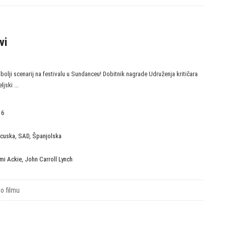
vi
bolji scenarij na festivalu u Sundanceu! Dobitnik nagrade Udruženja kritičara
jski ...
16
ncuska
,
SAD
,
Španjolska
mi Ackie
,
John Carroll Lynch
 o filmu