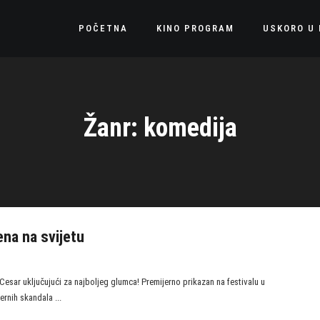
POČETNA
KINO PROGRAM
USKORO U 
Žanr: komedija
ena na svijetu
Cesar uključujući za najboljeg glumca! Premijerno prikazan na festivalu u
nih skandala ...