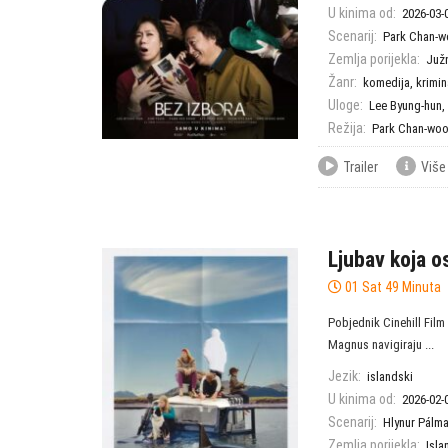
U kinima od:
2026-03-
Scenarij:
Park Chan-
Zemlja porijekla:
Juž
Žanr:
komedija
,
krimin
Uloge:
Lee Byung-hun
,
Režija:
Park Chan-wo
Trailer
Više
Ljubav koja o
01 Sat 49 Minuta
Pobjednik Cinehill Film
Magnus navigiraju ...
Jezik:
islandski
U kinima od:
2026-02-
Scenarij:
Hlynur Pálm
Zemlja porijekla:
Isla