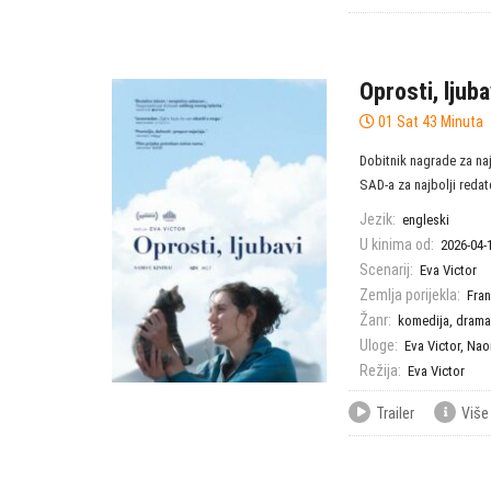
Oprosti, ljuba
01 Sat 43 Minuta
Dobitnik nagrade za naj
SAD-a za najbolji redatel
Jezik:
engleski
U kinima od:
2026-04-
Scenarij:
Eva Victor
Zemlja porijekla:
Fra
Žanr:
komedija
,
drama
Uloge:
Eva Victor
,
Nao
Režija:
Eva Victor
Trailer
Više