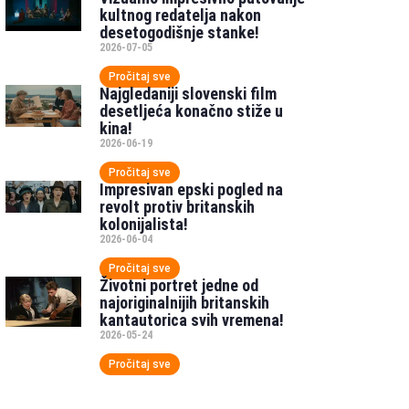
kultnog redatelja nakon
desetogodišnje stanke!
2026-07-05
Pročitaj sve
Najgledaniji slovenski film
desetljeća konačno stiže u
kina!
2026-06-19
Pročitaj sve
Impresivan epski pogled na
revolt protiv britanskih
kolonijalista!
2026-06-04
Pročitaj sve
Životni portret jedne od
najoriginalnijih britanskih
kantautorica svih vremena!
2026-05-24
Pročitaj sve