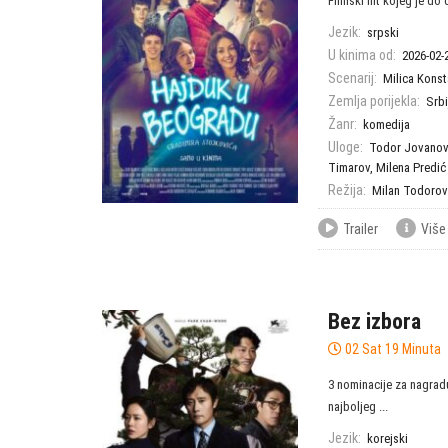
Filmski hit kojeg je do 
Jezik:
srpski
U kinima od:
2026-02-
Scenarij:
Milica Konst
Zemlja porijekla:
Srbi
Žanr:
komedija
Uloge:
Todor Jovanov
Timarov
,
Milena Predić
Režija:
Milan Todorov
Trailer
Više
Bez izbora
02 Sat 19 Minuta
3 nominacije za nagradu 
najboljeg ...
Jezik:
korejski