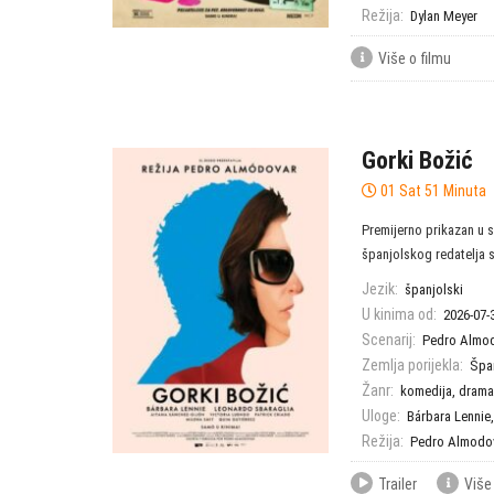
Režija:
Dylan Meyer
Više o filmu
Gorki Božić
01 Sat 51 Minuta
Premijerno prikazan u s
španjolskog redatelja s
Jezik:
španjolski
U kinima od:
2026-07-
Scenarij:
Pedro Almo
Zemlja porijekla:
Špa
Žanr:
komedija
,
drama
Uloge:
Bárbara Lennie
Režija:
Pedro Almodo
Trailer
Više