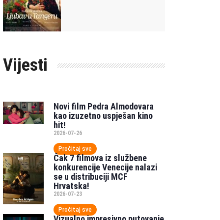
Vijesti
Novi film Pedra Almodovara
kao izuzetno uspješan kino
hit!
2026-07-26
Pročitaj sve
Čak 7 filmova iz službene
konkurencije Venecije nalazi
se u distribuciji MCF
Hrvatska!
2026-07-23
Pročitaj sve
Vizualno impresivno putovanje