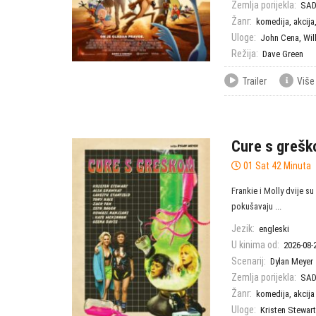
Zemlja porijekla:
SA
Žanr:
komedija
,
akcija
Uloge:
John Cena
,
Wil
Režija:
Dave Green
Trailer
Više
Cure s greš
01 Sat 42 Minuta
Frankie i Molly dvije su
pokušavaju ...
Jezik:
engleski
U kinima od:
2026-08-
Scenarij:
Dylan Meyer
Zemlja porijekla:
SA
Žanr:
komedija
,
akcija
Uloge:
Kristen Stewart