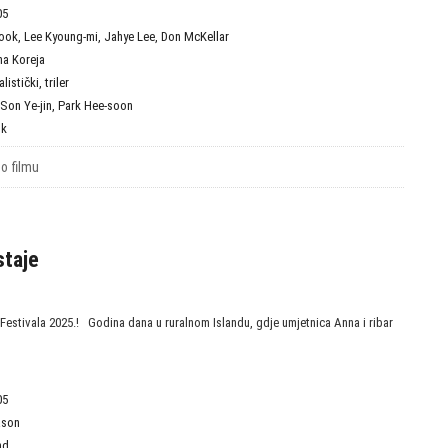
05
wook
,
Lee Kyoung-mi
,
Jahye Lee
,
Don McKellar
na Koreja
alistički
,
triler
Son Ye-jin
,
Park Hee-soon
ok
 o filmu
staje
 Festivala 2025.! Godina dana u ruralnom Islandu, gdje umjetnica Anna i ribar
05
ason
nd