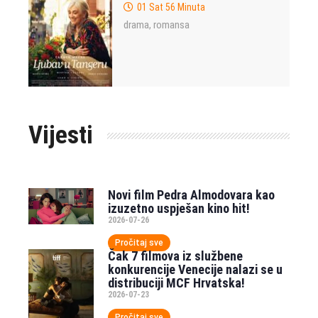
01 Sat 56 Minuta
drama
romansa
,
Vijesti
Novi film Pedra Almodovara kao
izuzetno uspješan kino hit!
2026-07-26
Pročitaj sve
Čak 7 filmova iz službene
konkurencije Venecije nalazi se u
distribuciji MCF Hrvatska!
2026-07-23
Pročitaj sve