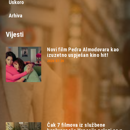
Uskoro
Arhiva
Vijesti
Novi film Pedra Almodovara kao
izuzetno uspješan kino hit!
2026-07-26
Čak 7 filmova iz službene