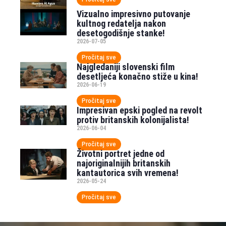
Vizualno impresivno putovanje
kultnog redatelja nakon
desetogodišnje stanke!
2026-07-05
Pročitaj sve
Najgledaniji slovenski film
desetljeća konačno stiže u kina!
2026-06-19
Pročitaj sve
Impresivan epski pogled na revolt
protiv britanskih kolonijalista!
2026-06-04
Pročitaj sve
Životni portret jedne od
najoriginalnijih britanskih
kantautorica svih vremena!
2026-05-24
Pročitaj sve