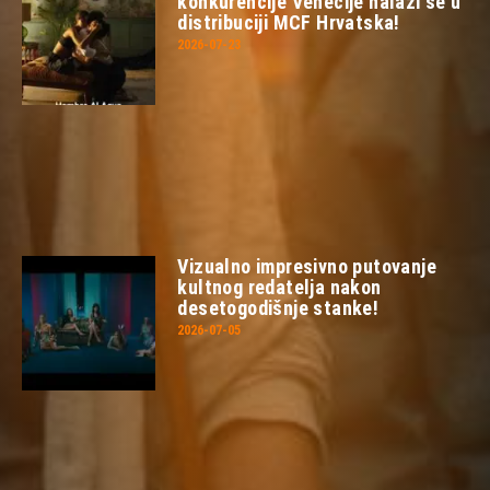
konkurencije Venecije nalazi se u
distribuciji MCF Hrvatska!
2026-07-23
Vizualno impresivno putovanje
kultnog redatelja nakon
desetogodišnje stanke!
2026-07-05