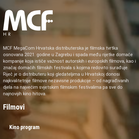
MCF MegaCom Hrvatska distributerska je filmska tvrtka
osnovana 2021. godine u Zagrebu i spada među rijetke domaće
kompanije koja ističe važnost autorskih i europskih filmova, kao i
značaj domaćih filmskih festivala s kojima redovito surađuje.
Riječ je o distributeru koji gledateljima u Hrvatskoj donosi
najkvalitetnije filmove nezavisne produkcije – od nagrađivanih
djela na najvećim svjetskim filmskim festivalima pa sve do
najnovijih kino hitova.
Filmovi
Kino program