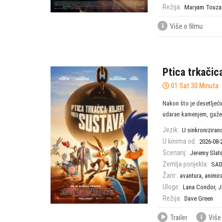
Režija:
Maryam Touza
Više o filmu
Ptica trkačic
01 Sat 30 Minuta
Nakon što je desetlje
udaran kamenjem, gažen
Jezik:
U sinkroniziranoj
U kinima od:
2026-08-
Scenarij:
Jeremy Slate
Zemlja porijekla:
SA
Žanr:
avantura
,
animir
Uloge:
Lana Condor
,
J
Režija:
Dave Green
Trailer
Više