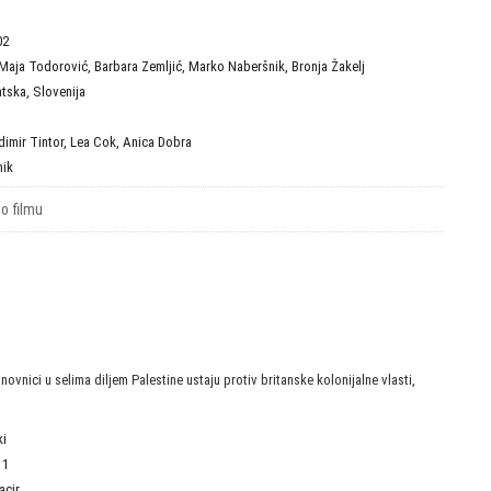
02
Maja Todorović
,
Barbara Zemljić
,
Marko Naberšnik
,
Bronja Žakelj
atska
,
Slovenija
dimir Tintor
,
Lea Cok
,
Anica Dobra
nik
 o filmu
ovnici u selima diljem Palestine ustaju protiv britanske kolonijalne vlasti,
ki
11
acir