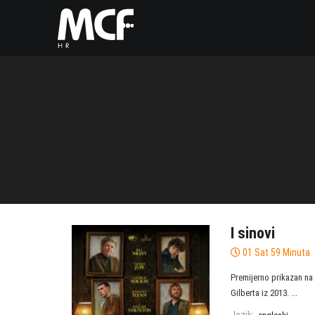
I sinovi
01 Sat 59 Minuta
Premijerno prikazan na
Gilberta iz 2013. ...