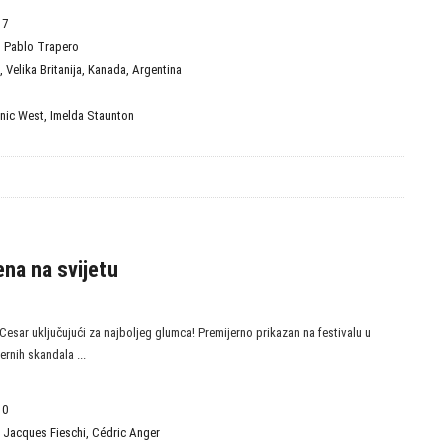
17
,
Pablo Trapero
,
Velika Britanija
,
Kanada
,
Argentina
nic West
,
Imelda Staunton
ena na svijetu
Cesar uključujući za najboljeg glumca! Premijerno prikazan na festivalu u
nih skandala ...
10
,
Jacques Fieschi
,
Cédric Anger