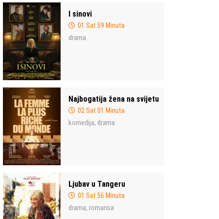
I sinovi
01 Sat 59 Minuta
drama
Najbogatija žena na svijetu
02 Sat 01 Minuta
komedija
drama
,
Ljubav u Tangeru
01 Sat 56 Minuta
drama
romansa
,