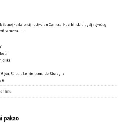
lužbenoj konkurenciji festivala u Cannesu! Novi filmski dragulj najvećeg
vih vremena – ...
30
dovar
njolska
-Gijón
,
Bárbara Lennie
,
Leonardo Sbaraglia
var
 o filmu
ni pakao