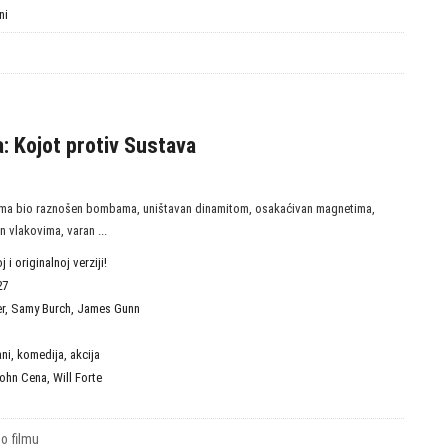
ni
a: Kojot protiv Sustava
ćima bio raznošen bombama, uništavan dinamitom, osakaćivan magnetima,
 vlakovima, varan ...
 i originalnoj verziji!
27
r
,
Samy Burch
,
James Gunn
D
ani
,
komedija
,
akcija
ohn Cena
,
Will Forte
 o filmu