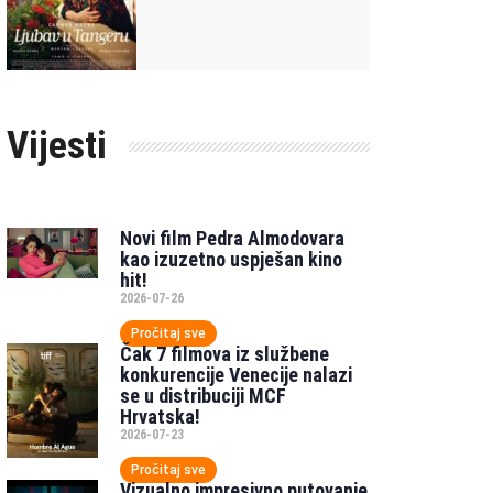
Vijesti
Novi film Pedra Almodovara
kao izuzetno uspješan kino
hit!
2026-07-26
Pročitaj sve
Čak 7 filmova iz službene
konkurencije Venecije nalazi
se u distribuciji MCF
Hrvatska!
2026-07-23
Pročitaj sve
Vizualno impresivno putovanje