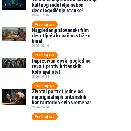
kultnog redatelja nakon
desetogodišnje stanke!
2026-07-05
Pročitaj sve
Najgledaniji slovenski film
desetljeća konačno stiže u
kina!
2026-06-19
Pročitaj sve
Impresivan epski pogled na
revolt protiv britanskih
kolonijalista!
2026-06-04
Pročitaj sve
Životni portret jedne od
najoriginalnijih britanskih
kantautorica svih vremena!
2026-05-24
Pročitaj sve