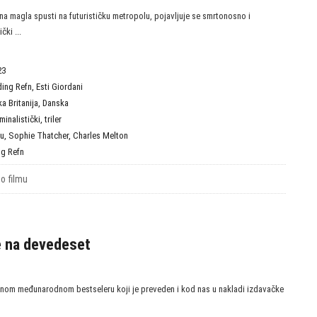
a magla spusti na futurističku metropolu, pojavljuje se smrtonosno i
čki ...
23
ding Refn
,
Esti Giordani
ka Britanija
,
Danska
iminalistički
,
triler
iu
,
Sophie Thatcher
,
Charles Melton
ng Refn
 o filmu
e na devedeset
nom međunarodnom bestseleru koji je preveden i kod nas u nakladi izdavačke