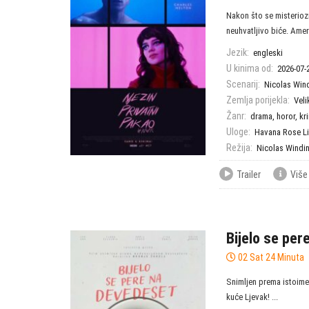
Nakon što se misteriozn
neuhvatljivo biće. Ameri
Jezik:
engleski
U kinima od:
2026-07-
Scenarij:
Nicolas Win
Zemlja porijekla:
Veli
Žanr:
drama
,
horor
,
kr
Uloge:
Havana Rose L
Režija:
Nicolas Windi
Trailer
Više
Bijelo se per
02 Sat 24 Minuta
Snimljen prema istoime
kuće Ljevak! ...