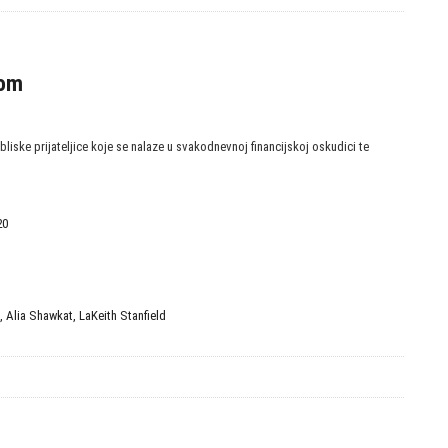
kom
 bliske prijateljice koje se nalaze u svakodnevnoj financijskoj oskudici te
20
D
,
Alia Shawkat
,
LaKeith Stanfield