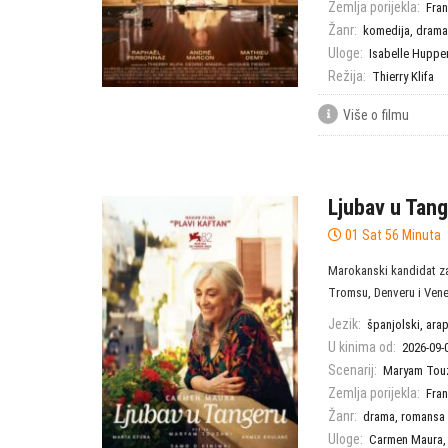
Zemlja porijekla:
Fra
Žanr:
komedija
,
drama
Uloge:
Isabelle Huppe
Režija:
Thierry Klifa
Više o filmu
Ljubav u Tan
01 Sat 56 Minuta
Marokanski kandidat za
Tromsu, Denveru i Venec
Jezik:
španjolski, ara
U kinima od:
2026-09-
Scenarij:
Maryam Tou
Zemlja porijekla:
Fra
Žanr:
drama
,
romansa
Uloge:
Carmen Maura