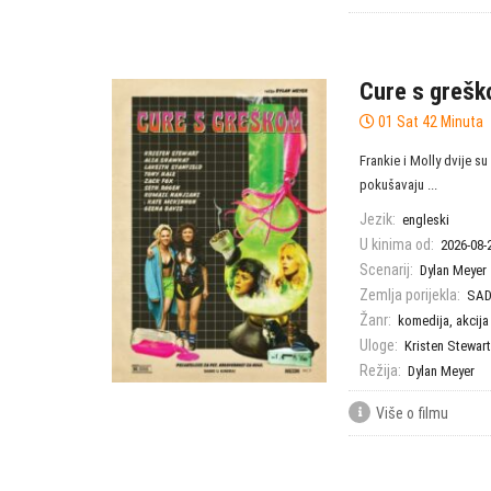
Cure s greš
01 Sat 42 Minuta
Frankie i Molly dvije su
pokušavaju ...
Jezik:
engleski
U kinima od:
2026-08-
Scenarij:
Dylan Meyer
Zemlja porijekla:
SA
Žanr:
komedija
,
akcija
Uloge:
Kristen Stewart
Režija:
Dylan Meyer
Više o filmu