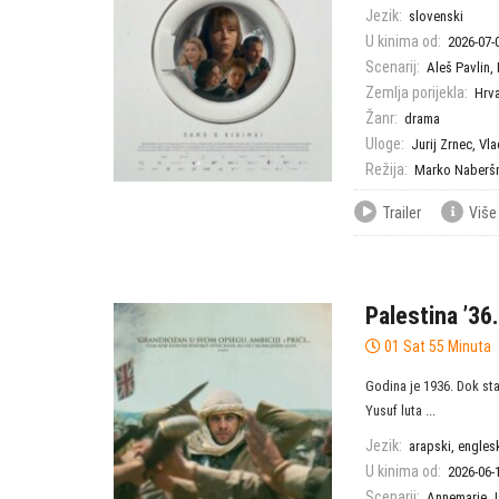
Jezik:
slovenski
U kinima od:
2026-07-
Scenarij:
Aleš Pavlin
,
Zemlja porijekla:
Hrv
Žanr:
drama
Uloge:
Jurij Zrnec
,
Vla
Režija:
Marko Naberš
Trailer
Više
Palestina ’36.
01 Sat 55 Minuta
Godina je 1936. Dok stan
Yusuf luta ...
Jezik:
arapski, engles
U kinima od:
2026-06-
Scenarij:
Annemarie J