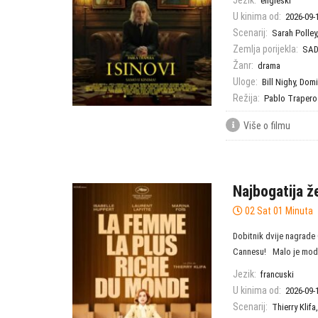
Jezik:
engleski
U kinima od:
2026-09-
Scenarij:
Sarah Polley
Zemlja porijekla:
SAD
Žanr:
drama
Uloge:
Bill Nighy
,
Domi
Režija:
Pablo Trapero
Više o filmu
Najbogatija ž
02 Sat 01 Minuta
Dobitnik dvije nagrade 
Cannesu! Malo je moder
Jezik:
francuski
U kinima od:
2026-09-
Scenarij:
Thierry Klifa