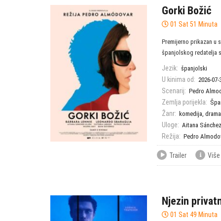
Gorki Božić
01 Sat 51 Minuta
Premijerno prikazan u s
španjolskog redatelja s
Jezik:
španjolski
U kinima od:
2026-07-
Scenarij:
Pedro Almo
Zemlja porijekla:
Špa
Žanr:
komedija
,
drama
Uloge:
Aitana Sánchez
Režija:
Pedro Almodo
Trailer
Više
Njezin privat
01 Sat 49 Minuta