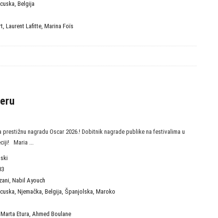
ncuska
,
Belgija
rt
,
Laurent Lafitte
,
Marina Foïs
geru
 prestižnu nagradu Oscar 2026.! Dobitnik nagrade publike na festivalima u
iji! Maria ...
pski
03
zani
,
Nabil Ayouch
ncuska
,
Njemačka
,
Belgija
,
Španjolska
,
Maroko
,
Marta Etura
,
Ahmed Boulane