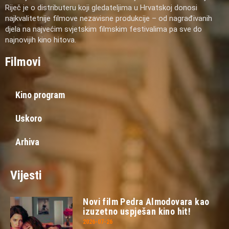
Riječ je o distributeru koji gledateljima u Hrvatskoj donosi
najkvalitetnije filmove nezavisne produkcije – od nagrađivanih
djela na najvećim svjetskim filmskim festivalima pa sve do
najnovijih kino hitova.
Filmovi
Kino program
Uskoro
Arhiva
Vijesti
Novi film Pedra Almodovara kao
izuzetno uspješan kino hit!
2026-07-26