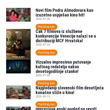
Novi film Pedra Almodovara kao
izuzetno uspješan kino hit!
2026-07-26
Pročitaj sve
Čak 7 filmova iz službene
konkurencije Venecije nalazi se u
distribuciji MCF Hrvatska!
2026-07-23
Pročitaj sve
Vizualno impresivno putovanje
kultnog redatelja nakon
desetogodišnje stanke!
2026-07-05
Pročitaj sve
Najgledaniji slovenski film desetljeća
konačno stiže u kina!
2026-06-19
Pročitaj sve
Impresivan epski pogled na revolt