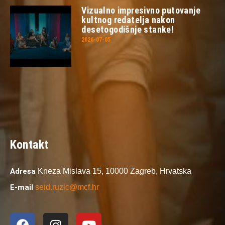
Vizualno impresivno putovanje
kultnog redatelja nakon
desetogodišnje stanke!
2026-07-05
Kontakt
Adresa
Kneza Mislava 15,
10000 Zagreb,
Hrvatska
E-mail
seid.ruzic@mcf.hr