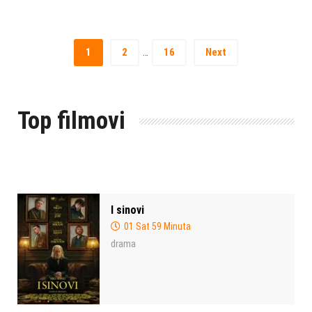
1
2
16
Next
…
Top filmovi
I sinovi
01 Sat 59 Minuta
drama