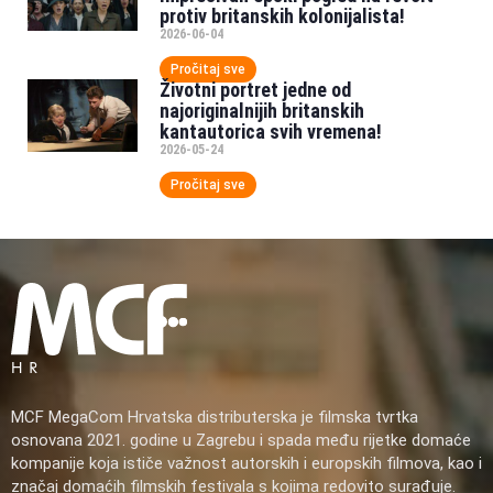
protiv britanskih kolonijalista!
2026-06-04
Pročitaj sve
Životni portret jedne od
najoriginalnijih britanskih
kantautorica svih vremena!
2026-05-24
Pročitaj sve
MCF MegaCom Hrvatska distributerska je filmska tvrtka
osnovana 2021. godine u Zagrebu i spada među rijetke domaće
kompanije koja ističe važnost autorskih i europskih filmova, kao i
značaj domaćih filmskih festivala s kojima redovito surađuje.