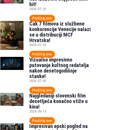
hit!
2026-07-26
Pročitaj sve
Čak 7 filmova iz službene
konkurencije Venecije nalazi
se u distribuciji MCF
Hrvatska!
2026-07-23
Pročitaj sve
Vizualno impresivno
putovanje kultnog redatelja
nakon desetogodišnje
stanke!
2026-07-05
Pročitaj sve
Najgledaniji slovenski film
desetljeća konačno stiže u
kina!
2026-06-19
Pročitaj sve
Impresivan epski pogled na