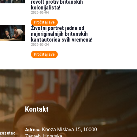
revolt protiv britanskih
kolonijalista!
2026-06-04
Pročitaj sve
Životni portret jedne od
najoriginalnijih britanskih
kantautorica svih vremena!
2026-05-24
Pročitaj sve
Kontakt
Adresa
Kneza Mislava 15,
10000
izuzetno
Zagreb,
Hrvatska