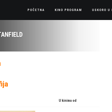
POČETNA
KINO PROGRAM
USKORO U 
TANFIELD
a
ija
U kinima od