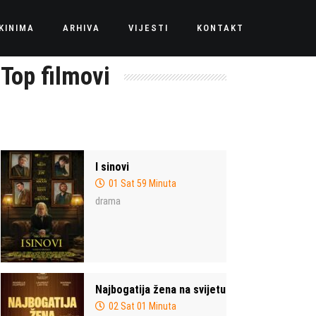
KINIMA
ARHIVA
VIJESTI
KONTAKT
Top filmovi
I sinovi
01 Sat 59 Minuta
drama
Najbogatija žena na svijetu
02 Sat 01 Minuta