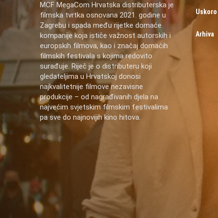
MCF MegaCom Hrvatska distributerska je
Uskoro
filmska tvrtka osnovana 2021. godine u
Zagrebu i spada među rijetke domaće
Arhiva
kompanije koja ističe važnost autorskih i
europskih filmova, kao i značaj domaćih
filmskih festivala s kojima redovito
surađuje. Riječ je o distributeru koji
gledateljima u Hrvatskoj donosi
najkvalitetnije filmove nezavisne
produkcije – od nagrađivanih djela na
najvećim svjetskim filmskim festivalima
pa sve do najnovijih kino hitova.