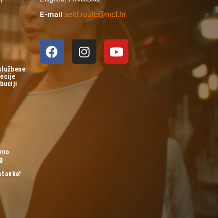
!
E-mail
seid.ruzic@mcf.hr
 službene
ecije
buciji
vno
og
stanke!