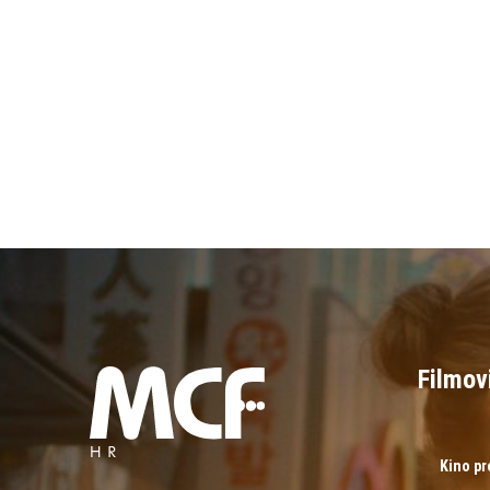
Filmov
Kino p