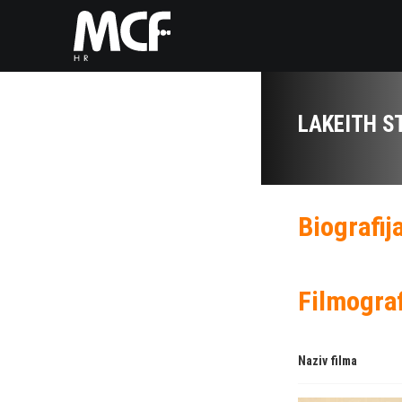
LAKEITH S
Biografij
Filmograf
Naziv filma