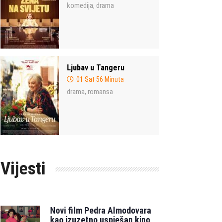
komedija
drama
,
Ljubav u Tangeru
01 Sat 56 Minuta
drama
romansa
,
Vijesti
Novi film Pedra Almodovara
kao izuzetno uspješan kino