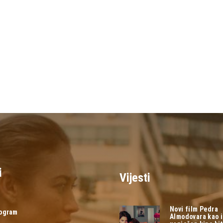
i
Vijesti
Novi film Pedra
rogram
Almodovara kao 