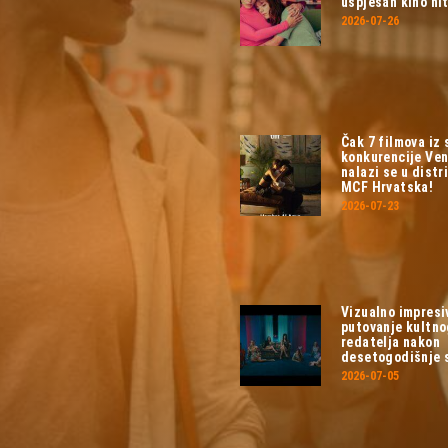
uspješan kino hit
2026-07-26
Čak 7 filmova iz
konkurencije Ven
nalazi se u distri
MCF Hrvatska!
2026-07-23
Vizualno impresi
putovanje kultn
redatelja nakon
desetogodišnje 
2026-07-05