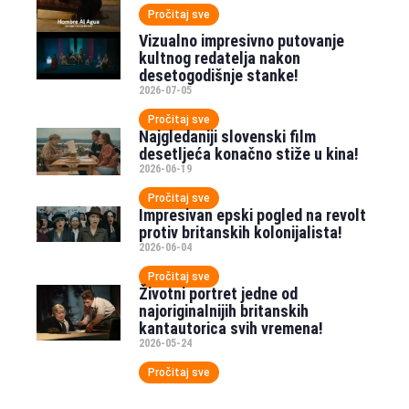
Pročitaj sve
Vizualno impresivno putovanje
kultnog redatelja nakon
desetogodišnje stanke!
2026-07-05
Pročitaj sve
Najgledaniji slovenski film
desetljeća konačno stiže u kina!
2026-06-19
Pročitaj sve
Impresivan epski pogled na revolt
protiv britanskih kolonijalista!
2026-06-04
Pročitaj sve
Životni portret jedne od
najoriginalnijih britanskih
kantautorica svih vremena!
2026-05-24
Pročitaj sve