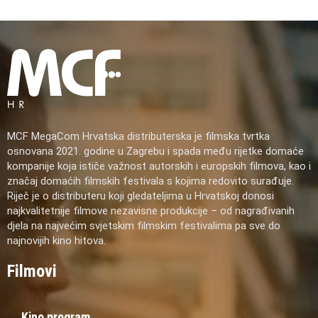
MCF MegaCom Hrvatska distributerska je filmska tvrtka
osnovana 2021. godine u Zagrebu i spada među rijetke domaće
kompanije koja ističe važnost autorskih i europskih filmova, kao i
značaj domaćih filmskih festivala s kojima redovito surađuje.
Riječ je o distributeru koji gledateljima u Hrvatskoj donosi
najkvalitetnije filmove nezavisne produkcije – od nagrađivanih
djela na najvećim svjetskim filmskim festivalima pa sve do
najnovijih kino hitova.
Filmovi
Kino program