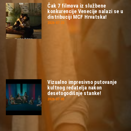
Čak 7 filmova iz službene
konkurencije Venecije nalazi se u
distribuciji MCF Hrvatska!
2026-07-23
Vizualno impresivno putovanje
kultnog redatelja nakon
desetogodišnje stanke!
2026-07-05