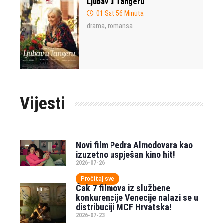
Ljubav u Tangeru
01 Sat 56 Minuta
drama
romansa
,
Vijesti
Novi film Pedra Almodovara kao
izuzetno uspješan kino hit!
2026-07-26
Pročitaj sve
Čak 7 filmova iz službene
konkurencije Venecije nalazi se u
distribuciji MCF Hrvatska!
2026-07-23