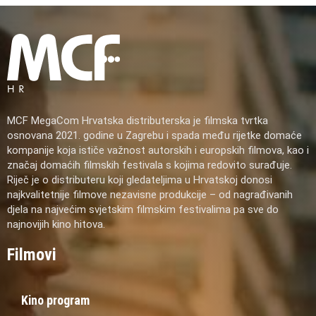
MCF MegaCom Hrvatska distributerska je filmska tvrtka
osnovana 2021. godine u Zagrebu i spada među rijetke domaće
kompanije koja ističe važnost autorskih i europskih filmova, kao i
značaj domaćih filmskih festivala s kojima redovito surađuje.
Riječ je o distributeru koji gledateljima u Hrvatskoj donosi
najkvalitetnije filmove nezavisne produkcije – od nagrađivanih
djela na najvećim svjetskim filmskim festivalima pa sve do
najnovijih kino hitova.
Filmovi
Kino program