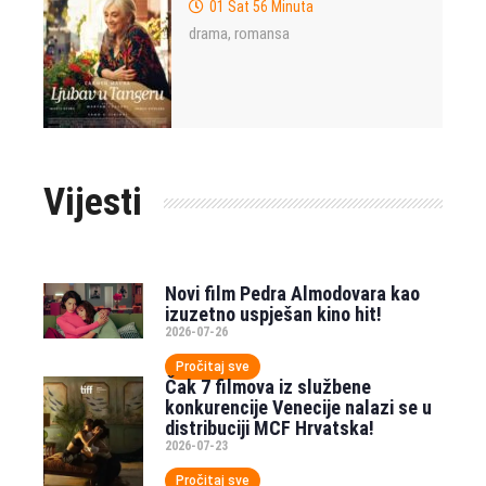
01 Sat 56 Minuta
drama
romansa
,
Vijesti
Novi film Pedra Almodovara kao
izuzetno uspješan kino hit!
2026-07-26
Pročitaj sve
Čak 7 filmova iz službene
konkurencije Venecije nalazi se u
distribuciji MCF Hrvatska!
2026-07-23
Pročitaj sve