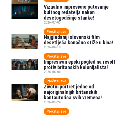
Vizualno impresivno putovanje
kultnog redatelja nakon
desetogodišnje stanke!
2026-07-05
Pročitaj sve
Najgledaniji slovenski film
desetljeća konačno stiže u kina!
2026-06-19
Pročitaj sve
Impresivan epski pogled na revolt
protiv britanskih kolonijalista!
2026-06-04
Pročitaj sve
Životni portret jedne od
najoriginalnijih britanskih
kantautorica svih vremena!
2026-05-24
Pročitaj sve