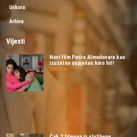
Uskoro
Arhiva
Vijesti
Novi film Pedra Almodovara kao
izuzetno uspješan kino hit!
2026-07-26
Čak 7 filmova iz službene