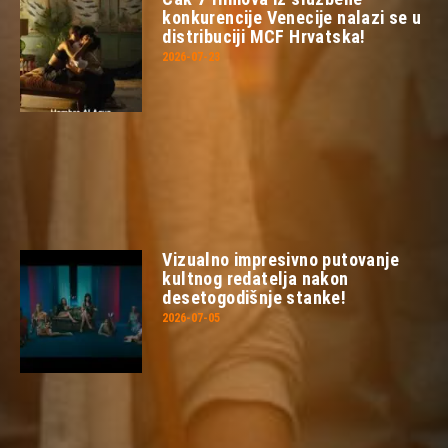
konkurencije Venecije nalazi se u
distribuciji MCF Hrvatska!
2026-07-23
Vizualno impresivno putovanje
kultnog redatelja nakon
desetogodišnje stanke!
2026-07-05