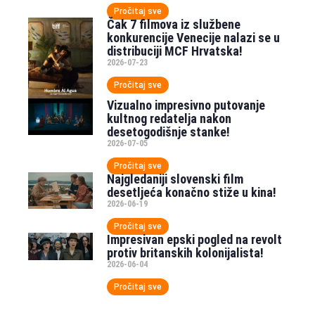
Pročitaj sve
Čak 7 filmova iz službene
konkurencije Venecije nalazi se u
distribuciji MCF Hrvatska!
2026-07-23
Pročitaj sve
Vizualno impresivno putovanje
kultnog redatelja nakon
desetogodišnje stanke!
2026-07-05
Pročitaj sve
Najgledaniji slovenski film
desetljeća konačno stiže u kina!
2026-06-19
Pročitaj sve
Impresivan epski pogled na revolt
protiv britanskih kolonijalista!
2026-06-04
Pročitaj sve