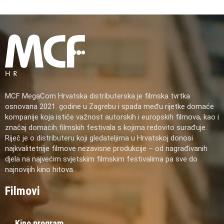
MCF MegaCom Hrvatska distributerska je filmska tvrtka
osnovana 2021. godine u Zagrebu i spada među rijetke domaće
kompanije koja ističe važnost autorskih i europskih filmova, kao i
značaj domaćih filmskih festivala s kojima redovito surađuje.
Riječ je o distributeru koji gledateljima u Hrvatskoj donosi
najkvalitetnije filmove nezavisne produkcije – od nagrađivanih
djela na najvećim svjetskim filmskim festivalima pa sve do
najnovijih kino hitova.
Filmovi
Kino program