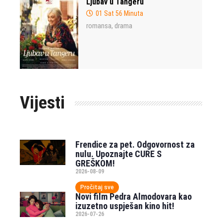
Ljubav u Tangeru
01 Sat 56 Minuta
romansa
drama
,
Vijesti
Frendice za pet. Odgovornost za
nulu. Upoznajte CURE S
GREŠKOM!
2026-08-09
Pročitaj sve
Novi film Pedra Almodovara kao
izuzetno uspješan kino hit!
2026-07-26