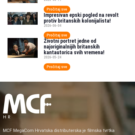
Pročitaj sve
Impresivan epski pogled na revolt
protiv britanskih kolonijalista!
2026-06-04
Pročitaj sve
Životni portret jedne od
najoriginalnijih britanskih
kantautorica svih vremena!
2026-05-24
Pročitaj sve
MCF MegaCom Hrvatska distributerska je filmska tvrtka