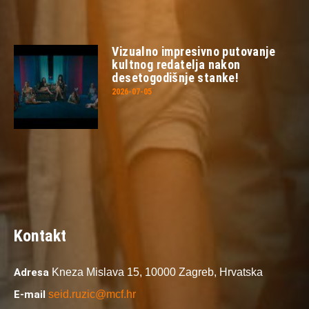
Vizualno impresivno putovanje
kultnog redatelja nakon
desetogodišnje stanke!
2026-07-05
Kontakt
Adresa
Kneza Mislava 15,
10000 Zagreb,
Hrvatska
E-mail
seid.ruzic@mcf.hr