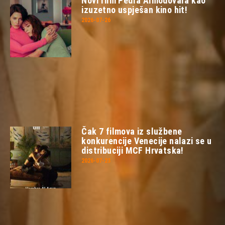
Novi film Pedra Almodovara kao
izuzetno uspješan kino hit!
2026-07-26
Čak 7 filmova iz službene
konkurencije Venecije nalazi se u
distribuciji MCF Hrvatska!
2026-07-23