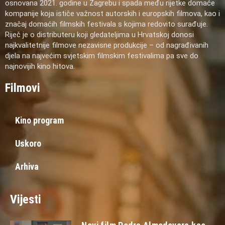
osnovana 2021. godine u Zagrebu i spada među rijetke domaće
kompanije koja ističe važnost autorskih i europskih filmova, kao i
značaj domaćih filmskih festivala s kojima redovito surađuje.
Riječ je o distributeru koji gledateljima u Hrvatskoj donosi
najkvalitetnije filmove nezavisne produkcije – od nagrađivanih
djela na najvećim svjetskim filmskim festivalima pa sve do
najnovijih kino hitova.
Filmovi
Kino program
Uskoro
Arhiva
Vijesti