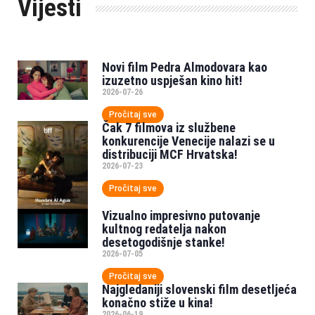
Vijesti
Novi film Pedra Almodovara kao
izuzetno uspješan kino hit!
2026-07-26
Pročitaj sve
Čak 7 filmova iz službene
konkurencije Venecije nalazi se u
distribuciji MCF Hrvatska!
2026-07-23
Pročitaj sve
Vizualno impresivno putovanje
kultnog redatelja nakon
desetogodišnje stanke!
2026-07-05
Pročitaj sve
Najgledaniji slovenski film desetljeća
konačno stiže u kina!
2026-06-19