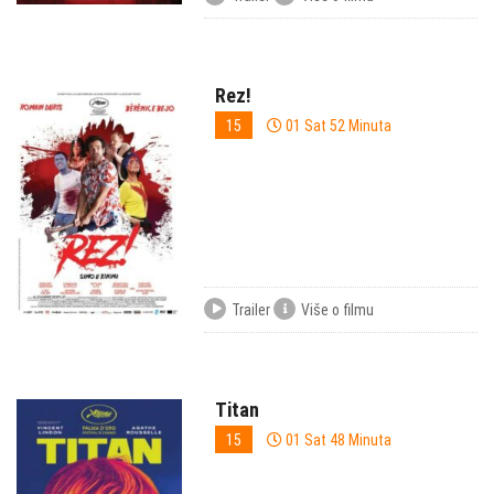
Rez!
15
01 Sat 52 Minuta
Trailer
Više o filmu
Titan
15
01 Sat 48 Minuta