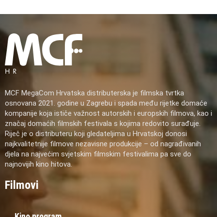
MCF MegaCom Hrvatska distributerska je filmska tvrtka
osnovana 2021. godine u Zagrebu i spada među rijetke domaće
kompanije koja ističe važnost autorskih i europskih filmova, kao i
značaj domaćih filmskih festivala s kojima redovito surađuje.
Riječ je o distributeru koji gledateljima u Hrvatskoj donosi
najkvalitetnije filmove nezavisne produkcije – od nagrađivanih
djela na najvećim svjetskim filmskim festivalima pa sve do
najnovijih kino hitova.
Filmovi
Kino program