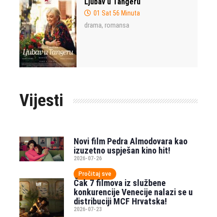
Ljubav u Tangeru
01 Sat 56 Minuta
drama
romansa
,
Vijesti
Novi film Pedra Almodovara kao
izuzetno uspješan kino hit!
2026-07-26
Pročitaj sve
Čak 7 filmova iz službene
konkurencije Venecije nalazi se u
distribuciji MCF Hrvatska!
2026-07-23