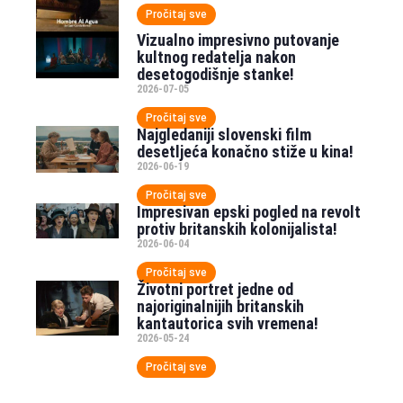
Pročitaj sve
Vizualno impresivno putovanje
kultnog redatelja nakon
desetogodišnje stanke!
2026-07-05
Pročitaj sve
Najgledaniji slovenski film
desetljeća konačno stiže u kina!
2026-06-19
Pročitaj sve
Impresivan epski pogled na revolt
protiv britanskih kolonijalista!
2026-06-04
Pročitaj sve
Životni portret jedne od
najoriginalnijih britanskih
kantautorica svih vremena!
2026-05-24
Pročitaj sve