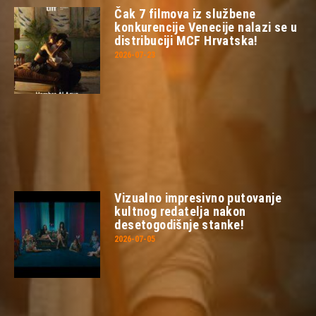
Čak 7 filmova iz službene
konkurencije Venecije nalazi se u
distribuciji MCF Hrvatska!
2026-07-23
Vizualno impresivno putovanje
kultnog redatelja nakon
desetogodišnje stanke!
2026-07-05