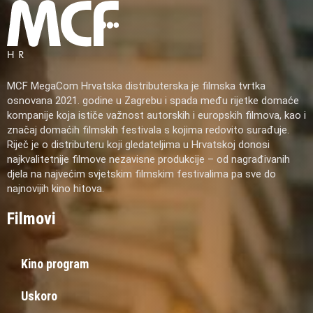
MCF MegaCom Hrvatska distributerska je filmska tvrtka
osnovana 2021. godine u Zagrebu i spada među rijetke domaće
kompanije koja ističe važnost autorskih i europskih filmova, kao i
značaj domaćih filmskih festivala s kojima redovito surađuje.
Riječ je o distributeru koji gledateljima u Hrvatskoj donosi
najkvalitetnije filmove nezavisne produkcije – od nagrađivanih
djela na najvećim svjetskim filmskim festivalima pa sve do
najnovijih kino hitova.
Filmovi
Kino program
Uskoro