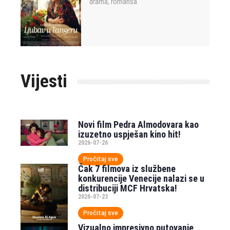
drama
romansa
,
Vijesti
Novi film Pedra Almodovara kao
izuzetno uspješan kino hit!
2026-07-26
Pročitaj sve
Čak 7 filmova iz službene
konkurencije Venecije nalazi se u
distribuciji MCF Hrvatska!
2026-07-23
Pročitaj sve
Vizualno impresivno putovanje