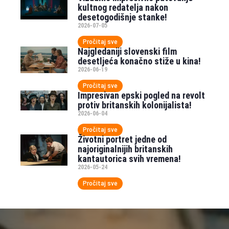
kultnog redatelja nakon
desetogodišnje stanke!
2026-07-05
Pročitaj sve
Najgledaniji slovenski film
desetljeća konačno stiže u kina!
2026-06-19
Pročitaj sve
Impresivan epski pogled na revolt
protiv britanskih kolonijalista!
2026-06-04
Pročitaj sve
Životni portret jedne od
najoriginalnijih britanskih
kantautorica svih vremena!
2026-05-24
Pročitaj sve