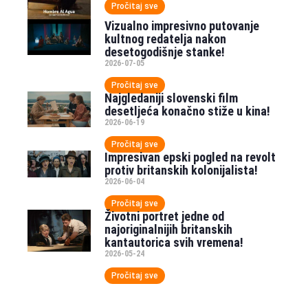
Pročitaj sve
Vizualno impresivno putovanje
kultnog redatelja nakon
desetogodišnje stanke!
2026-07-05
Pročitaj sve
Najgledaniji slovenski film
desetljeća konačno stiže u kina!
2026-06-19
Pročitaj sve
Impresivan epski pogled na revolt
protiv britanskih kolonijalista!
2026-06-04
Pročitaj sve
Životni portret jedne od
najoriginalnijih britanskih
kantautorica svih vremena!
2026-05-24
Pročitaj sve