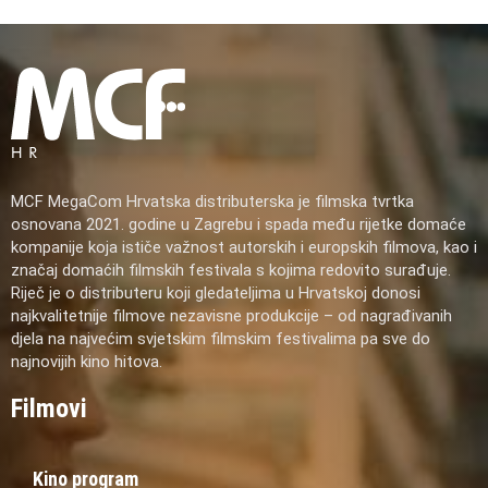
MCF MegaCom Hrvatska distributerska je filmska tvrtka
osnovana 2021. godine u Zagrebu i spada među rijetke domaće
kompanije koja ističe važnost autorskih i europskih filmova, kao i
značaj domaćih filmskih festivala s kojima redovito surađuje.
Riječ je o distributeru koji gledateljima u Hrvatskoj donosi
najkvalitetnije filmove nezavisne produkcije – od nagrađivanih
djela na najvećim svjetskim filmskim festivalima pa sve do
najnovijih kino hitova.
Filmovi
Kino program