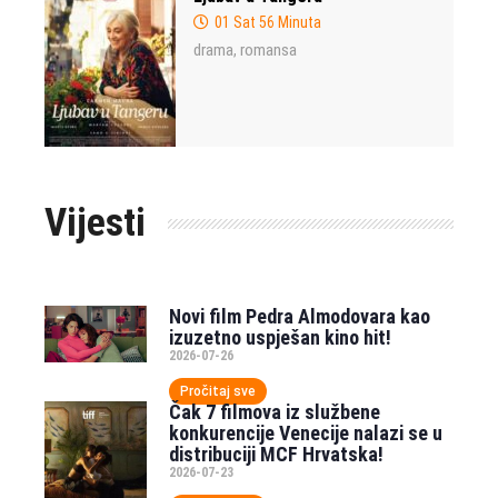
01 Sat 56 Minuta
drama
romansa
,
Vijesti
Novi film Pedra Almodovara kao
izuzetno uspješan kino hit!
2026-07-26
Pročitaj sve
Čak 7 filmova iz službene
konkurencije Venecije nalazi se u
distribuciji MCF Hrvatska!
2026-07-23