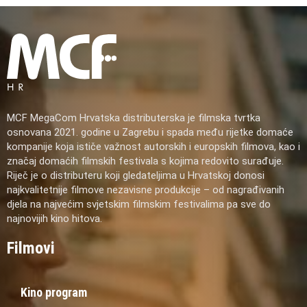
MCF MegaCom Hrvatska distributerska je filmska tvrtka
osnovana 2021. godine u Zagrebu i spada među rijetke domaće
kompanije koja ističe važnost autorskih i europskih filmova, kao i
značaj domaćih filmskih festivala s kojima redovito surađuje.
Riječ je o distributeru koji gledateljima u Hrvatskoj donosi
najkvalitetnije filmove nezavisne produkcije – od nagrađivanih
djela na najvećim svjetskim filmskim festivalima pa sve do
najnovijih kino hitova.
Filmovi
Kino program