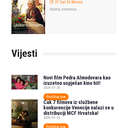
01 Sat 56 Minuta
drama
romansa
,
Vijesti
Novi film Pedra Almodovara kao
izuzetno uspješan kino hit!
2026-07-26
Pročitaj sve
Čak 7 filmova iz službene
konkurencije Venecije nalazi se u
distribuciji MCF Hrvatska!
2026-07-23
Pročitaj sve