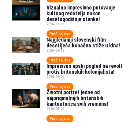
Vizualno impresivno putovanje
kultnog redatelja nakon
desetogodišnje stanke!
2026-07-05
Pročitaj sve
Najgledaniji slovenski film
desetljeća konačno stiže u kina!
2026-06-19
Pročitaj sve
Impresivan epski pogled na revolt
protiv britanskih kolonijalista!
2026-06-04
Pročitaj sve
Životni portret jedne od
najoriginalnijih britanskih
kantautorica svih vremena!
2026-05-24
Pročitaj sve