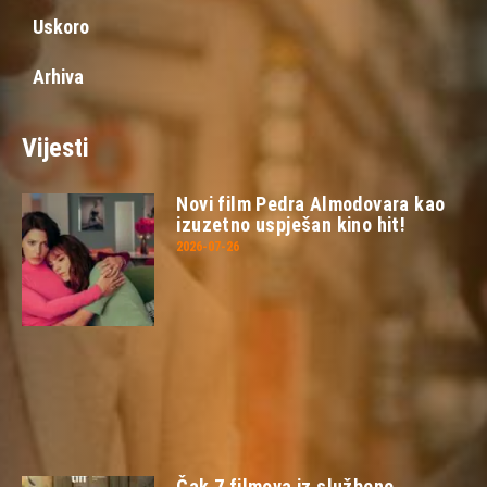
Uskoro
Arhiva
Vijesti
Novi film Pedra Almodovara kao
izuzetno uspješan kino hit!
2026-07-26
Čak 7 filmova iz službene