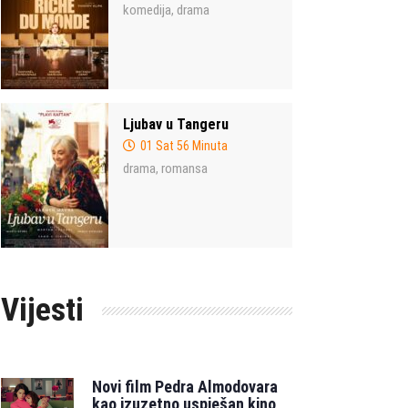
komedija
drama
,
Ljubav u Tangeru
01 Sat 56 Minuta
drama
romansa
,
Vijesti
Novi film Pedra Almodovara
kao izuzetno uspješan kino