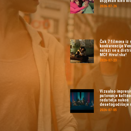
uspješan kino hit
2026-07-26
Čak 7 filmova iz
konkurencije Ven
nalazi se u distri
MCF Hrvatska!
2026-07-23
Vizualno impresi
putovanje kultn
redatelja nakon
desetogodišnje 
2026-07-05