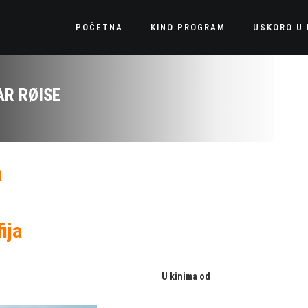
POČETNA
KINO PROGRAM
USKORO U 
R RØISE
a
ija
U kinima od