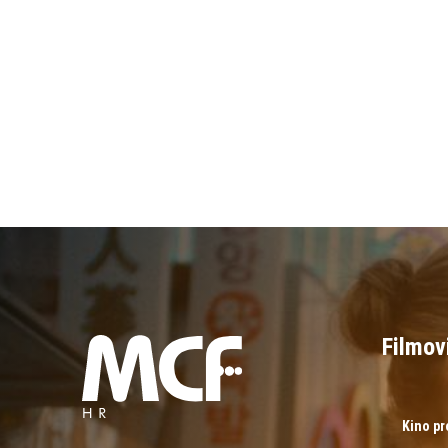
Filmov
Kino p