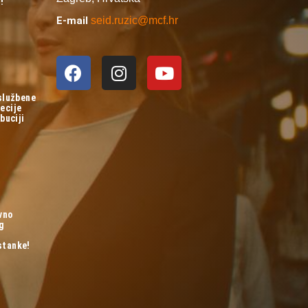
!
E-mail
seid.ruzic@mcf.hr
 službene
ecije
buciji
vno
og
stanke!