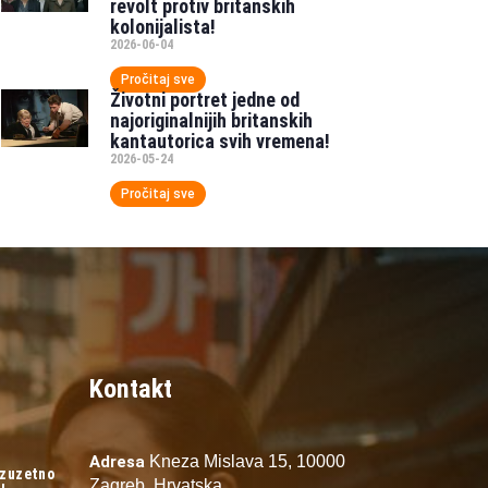
revolt protiv britanskih
kolonijalista!
2026-06-04
Pročitaj sve
Životni portret jedne od
najoriginalnijih britanskih
kantautorica svih vremena!
2026-05-24
Pročitaj sve
Kontakt
Adresa
Kneza Mislava 15,
10000
izuzetno
Zagreb,
Hrvatska