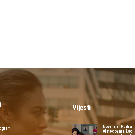
i
Vijesti
Novi film Pedra
rogram
Almodovara kao 