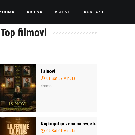
KINIMA
ARHIVA
VIJESTI
KONTAKT
Top filmovi
I sinovi
01 Sat 59 Minuta
drama
Najbogatija žena na svijetu
02 Sat 01 Minuta