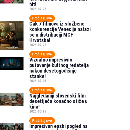
hit!
2026-07-26
Pročitaj sve
Čak 7 filmova iz službene
konkurencije Venecije nalazi
se u distribuciji MCF
Hrvatska!
2026-07-23
Pročitaj sve
Vizualno impresivno
putovanje kultnog redatelja
nakon desetogodišnje
stanke!
2026-07-05
Pročitaj sve
Najgledaniji slovenski film
desetljeća konačno stiže u
kina!
2026-06-19
Pročitaj sve
Impresivan epski pogled na