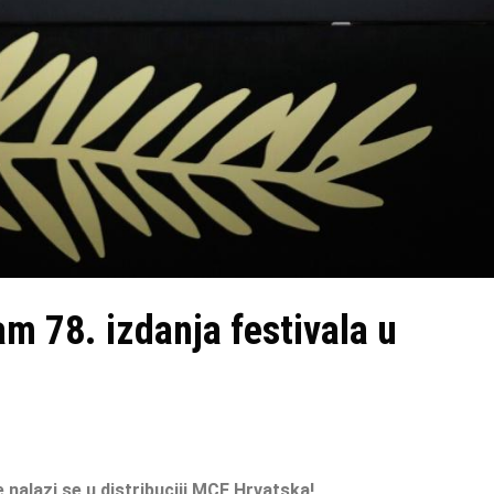
am 78. izdanja festivala u
e
nalazi se u distribuciji MCF Hrvatska!