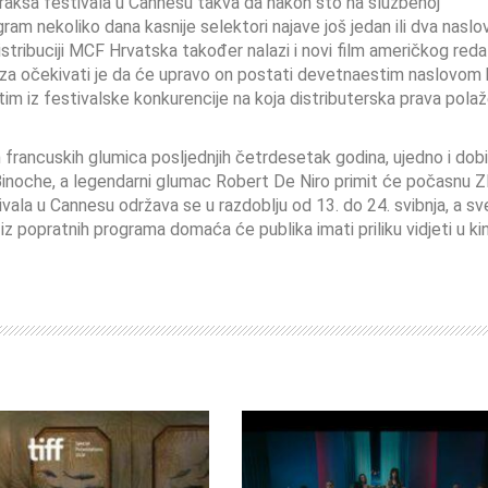
 praksa festivala u Cannesu takva da nakon što na službenoj
am nekoliko dana kasnije selektori najave još jedan ili dva naslov
stribuciji MCF Hrvatska također nalazi i novi film američkog reda
 za očekivati je da će upravo on postati devetnaestim naslovom k
m iz festivalske konkurencije na koja distributerska prava pola
ih francuskih glumica posljednjih četrdesetak godina, ujedno i dob
e Binoche, a legendarni glumac Robert De Niro primit će počasnu Z
ala u Cannesu održava se u razdoblju od 13. do 24. svibnja, a sv
 iz popratnih programa domaća će publika imati priliku vidjeti u ki