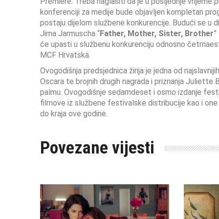
Premiere. Treba naglasiti da je u posljednje vrijeme
konferenciji za medije bude objavljen kompletan progr
postaju dijelom službene konkurencije. Budući se u di
Jima Jarmuscha “
Father, Mother, Sister, Brother
”
će upasti u službenu konkurenciju odnosno četrnaesti
MCF Hrvatska.
Ovogodišnja predsjednica žirija je jedna od najslavnij
Oscara te brojnih drugih nagrada i priznanja Juliett
palmu. Ovogodišnje sedamdeset i osmo izdanje festiv
filmove iz službene festivalske distribucije kao i one
do kraja ove godine.
Povezane vijesti