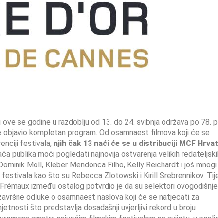
etu ove se godine u razdoblju od 13. do 24. svibnja održava po 78. p
je objavio kompletan program. Od osamnaest filmova koji će se
nciji festivala,
njih čak 13 naći će se u distribuciji MCF Hrva
a publika moći pogledati najnovija ostvarenja velikih redateljski
Dominik Moll, Kleber Mendonca Filho, Kelly Reichardt i još mnogi 
e festivala kao što su Rebecca Zlotowski i Kirill Srebrennikov. Ti
a Frémaux između ostalog potvrdio je da su selektori ovogodišnj
 završne odluke o osamnaest naslova koji će se natjecati za
etnosti što predstavlja dosadašnji uvjerljivi rekord u broju