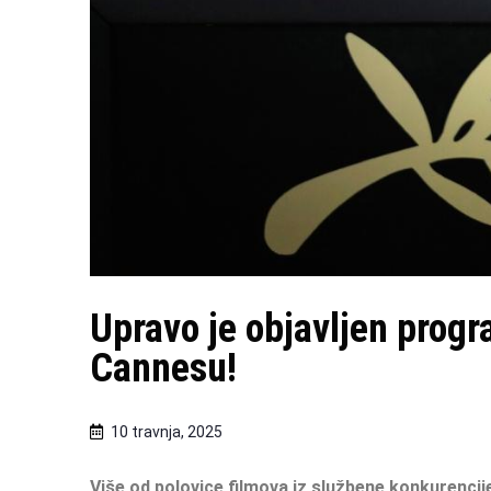
Upravo je objavljen progr
Cannesu!
10 travnja, 2025
Više od polovice filmova iz službene konkurencij