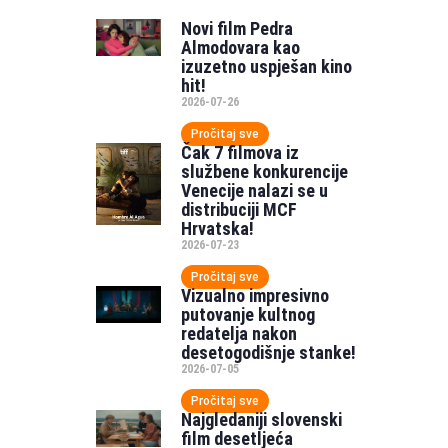
Novi film Pedra
Almodovara kao
izuzetno uspješan kino
hit!
2026-07-26
Pročitaj sve
Čak 7 filmova iz
službene konkurencije
Venecije nalazi se u
distribuciji MCF
Hrvatska!
2026-07-23
Pročitaj sve
Vizualno impresivno
putovanje kultnog
redatelja nakon
desetogodišnje stanke!
2026-07-05
Pročitaj sve
Najgledaniji slovenski
film desetljeća