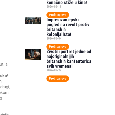
konačno stiže u kina!
2026-06-19
Pročitaj sve
Impresivan epski
pogled na revolt protiv
britanskih
kolonijalista!
2026-06-04
Pročitaj sve
Životni portret jedne od
najoriginalnijih
britanskih kantautorica
ut, a
svih vremena!
2026-05-24
tska
!
Pročitaj sve
h
drugi,
jekom
eg