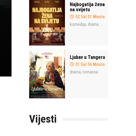
Najbogatija žena
na svijetu
02 Sat 01 Minuta
komedija
drama
,
Ljubav u Tangeru
01 Sat 56 Minuta
drama
romansa
,
Vijesti