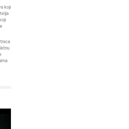
a koji
telja
oji
že
itnica
latnu
e
nima