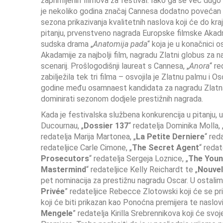
zaprimljenih filmova za festival. Iako ga se već dugo
je nekoliko godina značaj Cannesa dodatno povećan u
sezona prikazivanja kvalitetnih naslova koji će do kra
pitanju, prvenstveno nagrada Europske filmske Akadmij
sudska drama „
Anatomija pada
“ koja je u konačnici o
Akadamije za najbolji film, nagradu Zlatni globus za naj
scenarij. Prošlogodišnji laureat s Cannesa, „
Anora
“ r
zabilježila tek tri filma – osvojila je Zlatnu palmu i Os
godine među osamnaest kandidata za nagradu Zlatna p
dominirati sezonom dodjele prestižnih nagrada.
Kada je festivalska službena konkurencija u pitanju, u
Ducournau, „
Dossier 137
“ redatelja Dominika Molla, 
redatelja Marija Martonea, „
La Petite Derniere
“ red
redateljice Carle Cimone, „
The Secret Agent
“ reda
Prosecutors
“ redatelja Sergeja Loznice, „
The Youn
Mastermind
“ redateljice Kelly Reichardt te „
Nouvel
pet nominacija za prestižnu nagradu Oscar. U ostalim 
Privée
” redateljice Rebecce Zlotowski koji će se pri
koji će biti prikazan kao Ponoćna premijera te naslovi
Mengele
” redatelja Kirilla Srebrennikova koji će svo