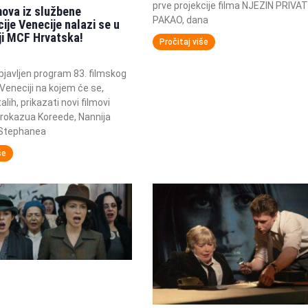
prve projekcije filma NJEZIN PRIVAT
mova iz službene
PAKAO, dana
ije Venecije nalazi se u
iji MCF Hrvatska!
Pročitaj više
bjavljen program 83. filmskog
 Veneciji na kojem će se,
lih, prikazati novi filmovi
irokazua Koreede, Nannija
i Stephanea
še