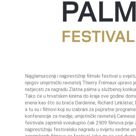
Najglamurozniji i najprestižniji filmski festival u svij
njegov umjetnički ravnatelj Thierry Frémaux upravo 
natjecati za nagradu Zlatna palma u službenoj konkure
Tako će u hrvatskim kinima do kraja ove godine domać
imena kao što su braća Dardenne, Richard Linklater, 
a tu su i filmovi koji su izabrani za popratne program
konferencije za medije, umjetnički ravnatelj Cannes
festivala zaprimili sveukupno čak 2909 filmova prije
najprestižniju festivalsku nagradu u svijetu sedme umj