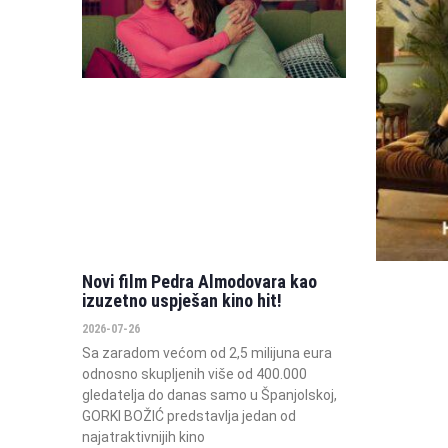
Novi film Pedra Almodovara kao
izuzetno uspješan kino hit!
2026-07-26
Sa zaradom većom od 2,5 milijuna eura
odnosno skupljenih više od 400.000
gledatelja do danas samo u Španjolskoj,
GORKI BOŽIĆ predstavlja jedan od
najatraktivnijih kino