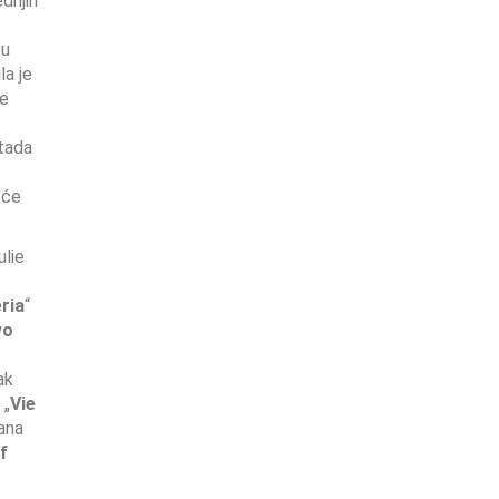
dnjih
 u
la je
ke
 tada
 će
ulie
ria
“
wo
ak
 „
Vie
ana
f