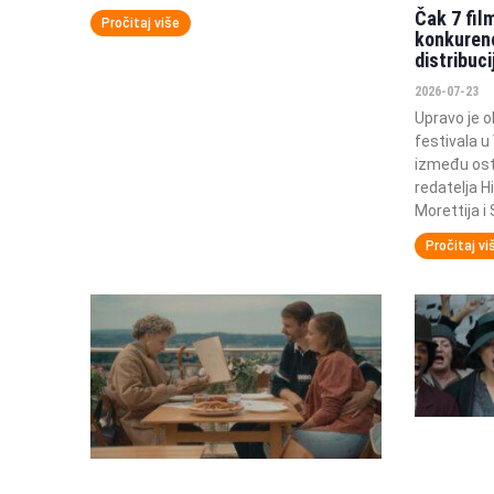
Čak 7 fil
Pročitaj više
konkurenc
distribuc
2026-07-23
Upravo je o
festivala u
između osta
redatelja H
Morettija 
Pročitaj vi