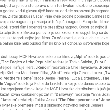
 vremena smatra najvećim filmskim festivalom na svijetu, u poslje
slijed činjenice što upravo s tim festivalom službeno započinje
ja godine voditi glavnu riječ kada su dodjele najpoznatijih nagrada
e, Zlatni globus i Oscar. Prije dvije godine pobjednik Cannesa bi
svojila niz nagrada i priznanja uključujući i nagradu Europske films
bolji strani film i scenarij te prestižnu nagradu Oscar za najbolji
edatelja Seana Bakera ponovila je senzacionalan uspjeh koji su do
car u kategoriji najboljeg filma. Za očekivati je, dakle, da se i ove
alma krije neki budući filmski kino hit odnosno ostvarenje koje
 distribuciji MCF Hrvatska nalaze se filmovi „
Alpha
“ redateljice J
„“
The Eagles of the Republic
“ redatelja Tarika Saleha, „
Fuori
“
ateljice Hafsije Herzi, „
Renoir
“ redateljice Chie Hayakawe, „
Rome
telja Klebera Mendonce Filha, „
Sirat
“ redatelja Olivera Laxea, „
T
g Mother’s Home
“ braće Jeana-Pierrea i Luca Dardennea, „
The
le Vague
“ redatelja Richarda Linklatera koji je do danas skupio č
kategorijama filmovi koje će MCF Hrvatska distribuirati uključuju
kazati izvan konkurencije; zatim “
Dalloway
” redatelja Yanna Gozl
 “
Amrum
” redatelja Fatiha Akina i “
The Disappearance of Jose
je svjetske premijere imati u prikladno nazvanoj sekciji Cannes