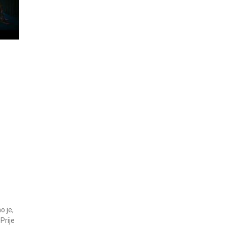
o je,
Prije