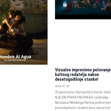
Vizualno impresivno putovanje
kultnog redatelja nakon
desetogodišnje stanke!
2026-07-05
Znanstveno-fantastični horor triler
NJEZIN PRIVATNI PAKAO redatelja
Nicolasa Windinga Refna jedinstven
provokativno i hrabro kino iskustvo! 