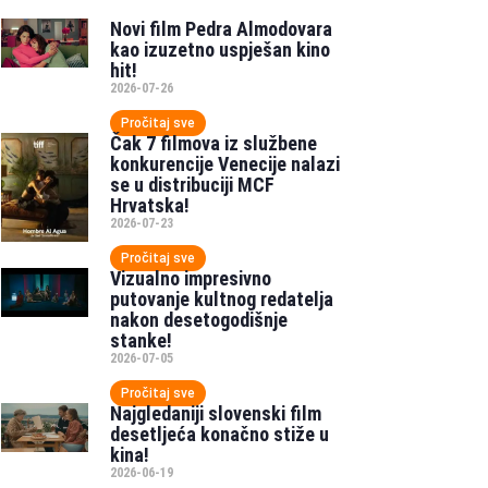
Novi film Pedra Almodovara
kao izuzetno uspješan kino
hit!
2026-07-26
Pročitaj sve
Čak 7 filmova iz službene
konkurencije Venecije nalazi
se u distribuciji MCF
Hrvatska!
2026-07-23
Pročitaj sve
Vizualno impresivno
putovanje kultnog redatelja
nakon desetogodišnje
stanke!
2026-07-05
Pročitaj sve
Najgledaniji slovenski film
desetljeća konačno stiže u
kina!
2026-06-19