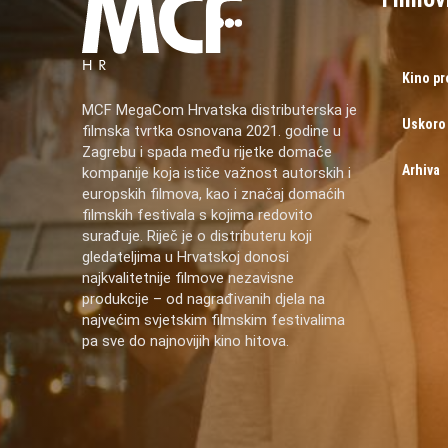
Kino p
MCF MegaCom Hrvatska distributerska je
Uskoro
filmska tvrtka osnovana 2021. godine u
Zagrebu i spada među rijetke domaće
Arhiva
kompanije koja ističe važnost autorskih i
europskih filmova, kao i značaj domaćih
filmskih festivala s kojima redovito
surađuje. Riječ je o distributeru koji
gledateljima u Hrvatskoj donosi
najkvalitetnije filmove nezavisne
produkcije – od nagrađivanih djela na
najvećim svjetskim filmskim festivalima
pa sve do najnovijih kino hitova.