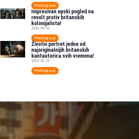
Pročitaj sve
Impresivan epski pogled na
revolt protiv britanskih
kolonijalista!
2026-06-04
Pročitaj sve
Životni portret jedne od
najoriginalnijih britanskih
kantautorica svih vremena!
2026-05-24
Pročitaj sve