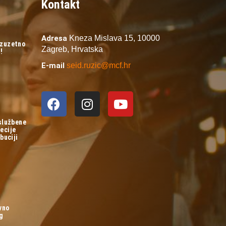
Kontakt
Adresa
Kneza Mislava 15,
10000
izuzetno
Zagreb,
Hrvatska
!
E-mail
seid.ruzic@mcf.hr
 službene
ecije
buciji
vno
og