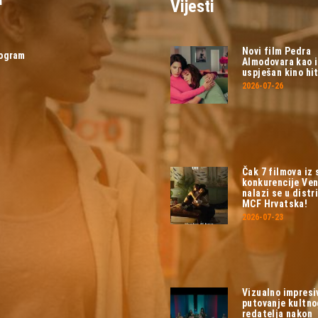
Vijesti
Novi film Pedra
rogram
Almodovara kao 
uspješan kino hit
2026-07-26
Čak 7 filmova iz
konkurencije Ven
nalazi se u distri
MCF Hrvatska!
2026-07-23
Vizualno impresi
putovanje kultn
redatelja nakon