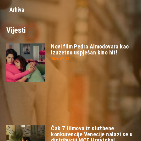
Arhiva
Vijesti
Novi film Pedra Almodovara kao
izuzetno uspješan kino hit!
2026-07-26
Čak 7 filmova iz službene
konkurencije Venecije nalazi se u
distribuciji MCF Hrvatska!