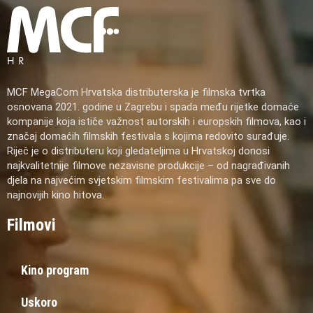
MCF MegaCom Hrvatska distributerska je filmska tvrtka
osnovana 2021. godine u Zagrebu i spada među rijetke domaće
kompanije koja ističe važnost autorskih i europskih filmova, kao i
značaj domaćih filmskih festivala s kojima redovito surađuje.
Riječ je o distributeru koji gledateljima u Hrvatskoj donosi
najkvalitetnije filmove nezavisne produkcije – od nagrađivanih
djela na najvećim svjetskim filmskim festivalima pa sve do
najnovijih kino hitova.
Filmovi
Kino program
Uskoro