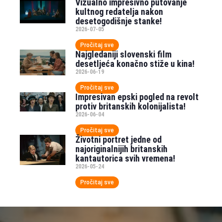
Vizualno impresivno putovanje
kultnog redatelja nakon
desetogodišnje stanke!
2026-07-05
Pročitaj sve
Najgledaniji slovenski film
desetljeća konačno stiže u kina!
2026-06-19
Pročitaj sve
Impresivan epski pogled na revolt
protiv britanskih kolonijalista!
2026-06-04
Pročitaj sve
Životni portret jedne od
najoriginalnijih britanskih
kantautorica svih vremena!
2026-05-24
Pročitaj sve