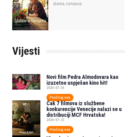
drama
romansa
,
Vijesti
Novi film Pedra Almodovara kao
izuzetno uspješan kino hit!
2026-07-26
Pročitaj sve
Čak 7 filmova iz službene
konkurencije Venecije nalazi se u
distribuciji MCF Hrvatska!
2026-07-23
Pročitaj sve