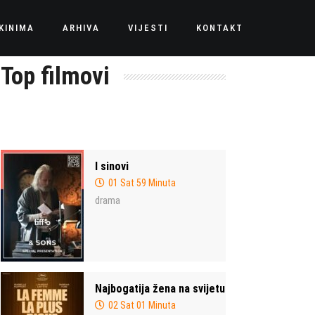
KINIMA
ARHIVA
VIJESTI
KONTAKT
Top filmovi
I sinovi
01 Sat 59 Minuta
drama
Najbogatija žena na svijetu
02 Sat 01 Minuta