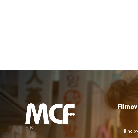
Filmov
Kino p