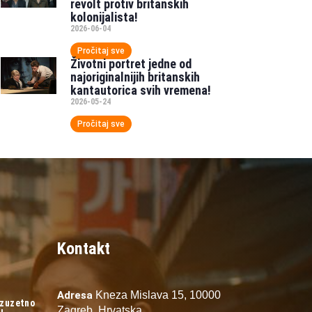
revolt protiv britanskih
kolonijalista!
2026-06-04
Pročitaj sve
Životni portret jedne od
najoriginalnijih britanskih
kantautorica svih vremena!
2026-05-24
Pročitaj sve
Kontakt
Adresa
Kneza Mislava 15,
10000
izuzetno
Zagreb,
Hrvatska