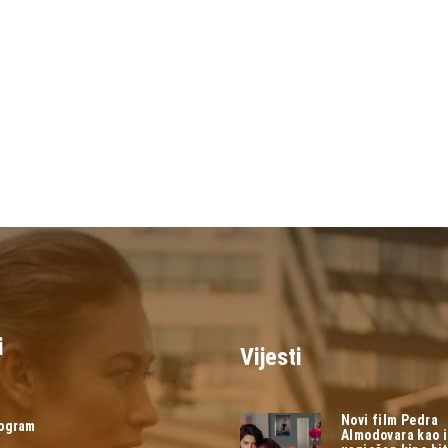
i
Vijesti
Novi film Pedra
rogram
Almodovara kao 