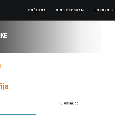
POČETNA
KINO PROGRAM
USKORO U 
NKE
a
ija
U kinima od