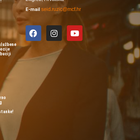
!
E-mail
seid.ruzic@mcf.hr
 službene
ecije
buciji
vno
og
stanke!