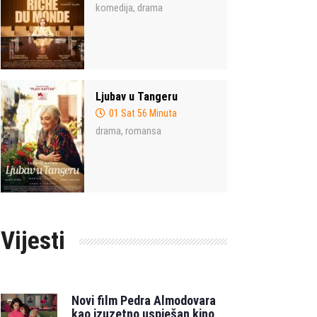
komedija
drama
,
Ljubav u Tangeru
01 Sat 56 Minuta
drama
romansa
,
Vijesti
Novi film Pedra Almodovara
kao izuzetno uspješan kino