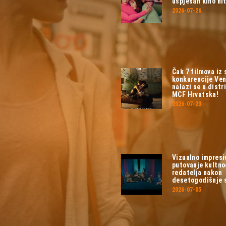
uspješan kino hit
2026-07-26
Čak 7 filmova iz
konkurencije Ven
nalazi se u distri
MCF Hrvatska!
2026-07-23
Vizualno impresi
putovanje kultn
redatelja nakon
desetogodišnje 
2026-07-05