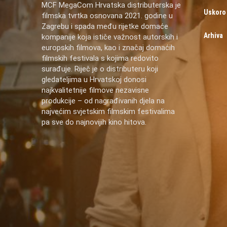
MCF MegaCom Hrvatska distributerska je
Uskoro
filmska tvrtka osnovana 2021. godine u
Zagrebu i spada među rijetke domaće
Arhiva
kompanije koja ističe važnost autorskih i
europskih filmova, kao i značaj domaćih
filmskih festivala s kojima redovito
surađuje. Riječ je o distributeru koji
gledateljima u Hrvatskoj donosi
najkvalitetnije filmove nezavisne
produkcije – od nagrađivanih djela na
najvećim svjetskim filmskim festivalima
pa sve do najnovijih kino hitova.