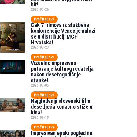
hit!
2026-07-26
Pročitaj sve
Čak 7 filmova iz službene
konkurencije Venecije nalazi
se u distribuciji MCF
Hrvatska!
2026-07-23
Pročitaj sve
Vizualno impresivno
putovanje kultnog redatelja
nakon desetogodišnje
stanke!
2026-07-05
Pročitaj sve
Najgledaniji slovenski film
desetljeća konačno stiže u
kina!
2026-06-19
Pročitaj sve
Impresivan epski pogled na