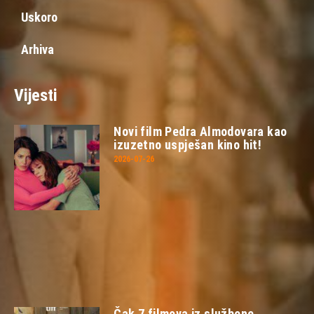
Uskoro
Arhiva
Vijesti
Novi film Pedra Almodovara kao
izuzetno uspješan kino hit!
2026-07-26
Čak 7 filmova iz službene