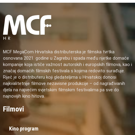
MCF MegaCom Hrvatska distributerska je filmska tvrtka
osnovana 2021. godine u Zagrebu i spada među rijetke domaće
kompanije koja ističe važnost autorskih i europskih filmova, kao i
značaj domaćih filmskih festivala s kojima redovito surađuje.
Riječ je o distributeru koji gledateljima u Hrvatskoj donosi
najkvalitetnije filmove nezavisne produkcije – od nagrađivanih
djela na najvećim svjetskim filmskim festivalima pa sve do
najnovijih kino hitova.
Filmovi
Kino program