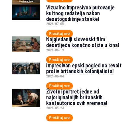
Vizualno impresivno putovanje
kultnog redatelja nakon
desetogodišnje stanke!
2026-07-05
Pročitaj sve
Najgledaniji slovenski film
desetljeća konačno stiže u kina!
2026-06-19
Pročitaj sve
Impresivan epski pogled na revolt
protiv britanskih kolonijalista!
2026-06-04
Pročitaj sve
Životni portret jedne od
najoriginalnijih britanskih
kantautorica svih vremena!
2026-05-24
Pročitaj sve