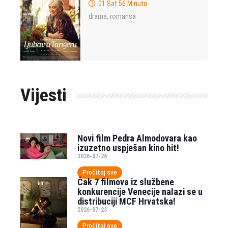
01 Sat 56 Minuta
drama
romansa
,
Vijesti
Novi film Pedra Almodovara kao
izuzetno uspješan kino hit!
2026-07-26
Pročitaj sve
Čak 7 filmova iz službene
konkurencije Venecije nalazi se u
distribuciji MCF Hrvatska!
2026-07-23
Pročitaj sve