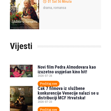
01 Sat 56 Minuta
drama
romansa
,
Vijesti
Novi film Pedra Almodovara kao
izuzetno uspješan kino hit!
2026-07-26
Pročitaj sve
Čak 7 filmova iz službene
konkurencije Venecije nalazi se u
distribuciji MCF Hrvatska!
2026-07-23
Pročitaj sve