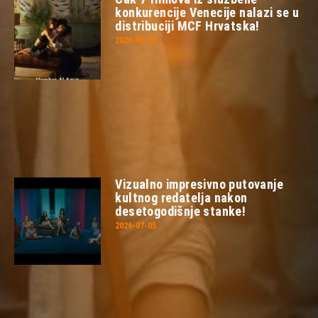
konkurencije Venecije nalazi se u
distribuciji MCF Hrvatska!
2026-07-23
Vizualno impresivno putovanje
kultnog redatelja nakon
desetogodišnje stanke!
2026-07-05