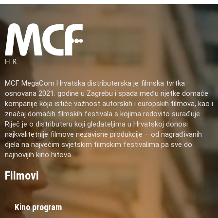
MCF MegaCom Hrvatska distributerska je filmska tvrtka
osnovana 2021. godine u Zagrebu i spada među rijetke domaće
kompanije koja ističe važnost autorskih i europskih filmova, kao i
značaj domaćih filmskih festivala s kojima redovito surađuje.
Riječ je o distributeru koji gledateljima u Hrvatskoj donosi
najkvalitetnije filmove nezavisne produkcije – od nagrađivanih
djela na najvećim svjetskim filmskim festivalima pa sve do
najnovijih kino hitova.
Filmovi
Kino program