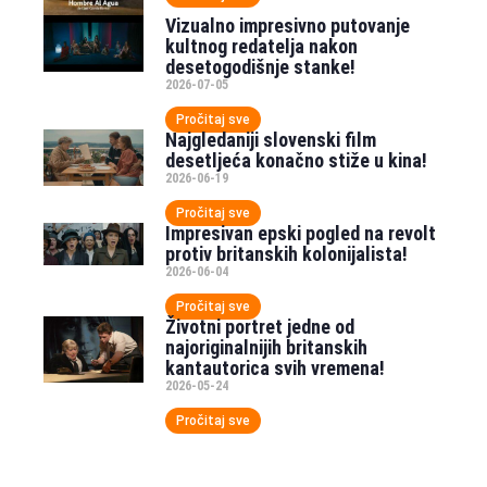
Vizualno impresivno putovanje
kultnog redatelja nakon
desetogodišnje stanke!
2026-07-05
Pročitaj sve
Najgledaniji slovenski film
desetljeća konačno stiže u kina!
2026-06-19
Pročitaj sve
Impresivan epski pogled na revolt
protiv britanskih kolonijalista!
2026-06-04
Pročitaj sve
Životni portret jedne od
najoriginalnijih britanskih
kantautorica svih vremena!
2026-05-24
Pročitaj sve