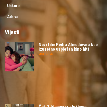
Uskoro
Arhiva
Vijesti
Novi film Pedra Almodovara kao
izuzetno uspješan kino hit!
2026-07-26
Čak 7 filmova iz službene