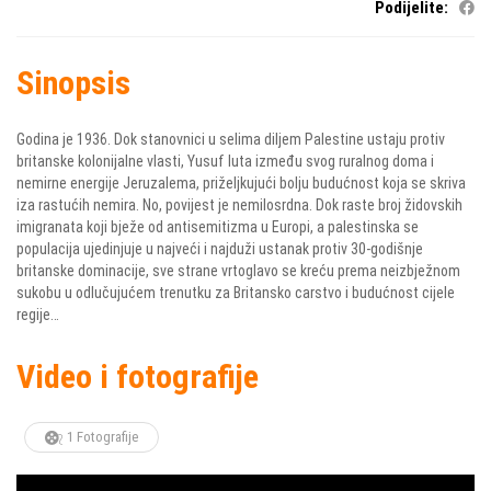
Podijelite:
Sinopsis
Godina je 1936. Dok stanovnici u selima diljem Palestine ustaju protiv
britanske kolonijalne vlasti, Yusuf luta između svog ruralnog doma i
nemirne energije Jeruzalema, priželjkujući bolju budućnost koja se skriva
iza rastućih nemira. No, povijest je nemilosrdna. Dok raste broj židovskih
imigranata koji bježe od antisemitizma u Europi, a palestinska se
populacija ujedinjuje u najveći i najduži ustanak protiv 30-godišnje
britanske dominacije, sve strane vrtoglavo se kreću prema neizbježnom
sukobu u odlučujućem trenutku za Britansko carstvo i budućnost cijele
regije…
Video i fotografije
1 Fotografije