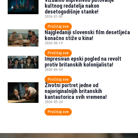
kultnog redatelja nakon
desetogodišnje stanke!
2026-07-05
Pročitaj sve
Najgledaniji slovenski film desetljeća
konačno stiže u kina!
2026-06-19
Pročitaj sve
Impresivan epski pogled na revolt
protiv britanskih kolonijalista!
2026-06-04
Pročitaj sve
Životni portret jedne od
najoriginalnijih britanskih
kantautorica svih vremena!
2026-05-24
Pročitaj sve