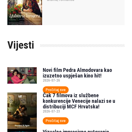
Vijesti
Novi film Pedra Almodovara kao
izuzetno uspješan kino hit!
2026-07-26
Pročitaj sve
Čak 7 filmova iz službene
konkurencije Venecije nalazi se u
distribuciji MCF Hrvatska!
2026-07-23
Pročitaj sve
Vizualno impresivno putovanje