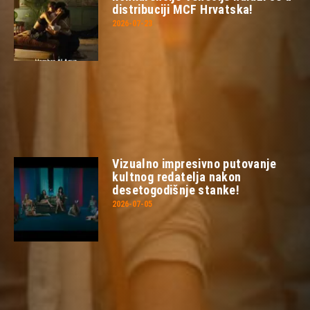
distribuciji MCF Hrvatska!
2026-07-23
Vizualno impresivno putovanje
kultnog redatelja nakon
desetogodišnje stanke!
2026-07-05