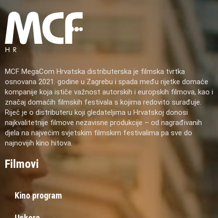
MCF MegaCom Hrvatska distributerska je filmska tvrtka
osnovana 2021. godine u Zagrebu i spada među rijetke domaće
kompanije koja ističe važnost autorskih i europskih filmova, kao i
značaj domaćih filmskih festivala s kojima redovito surađuje.
Riječ je o distributeru koji gledateljima u Hrvatskoj donosi
najkvalitetnije filmove nezavisne produkcije – od nagrađivanih
djela na najvećim svjetskim filmskim festivalima pa sve do
najnovijih kino hitova.
Filmovi
Kino program
Uskoro