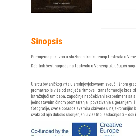
Sinopsis
Premijerno prikazan u službenoj konkurenciji festivala u Venec
Dobitnik šest nagrada na festivalu u Veneciji uključujući nag
U srcu botaničkog vrta u srednjovjekovnom sveučilišnom gradu
promatrao je više od stoljeća ritmove i transformacije kroz t
istražujući um beba, započinje neočekivani eksperiment sa s
jednostavnim činom promatranja i povezivanja s geranijem. 190
fotografije, svete obrasce svemira skrivene u najskromnijim
svaki od njih duboko ukorijenjen u vlastitoj sadašnjosti – dok 