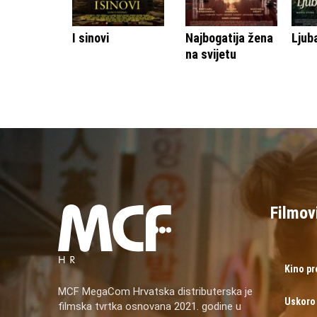
I sinovi
Najbogatija žena
Ljub
na svijetu
Filmov
Kino p
MCF MegaCom Hrvatska distributerska je
Uskoro
filmska tvrtka osnovana 2021. godine u