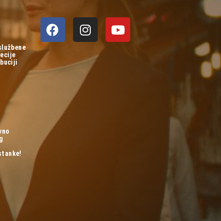
 službene
ecije
buciji
vno
og
stanke!