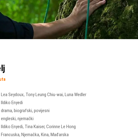
lj
uta
Lea Seydoux
,
Tony Leung Chiu-wai
,
Luna Wedler
Ildiko Enyedi
drama
,
biografski
,
povijesni
engleski, njemački
Ildiko Enyedi
,
Tina Kaiser
,
Corinne Le Hong
Francuska
,
Njemačka
,
Kina
,
Mađarska