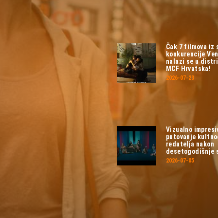
Čak 7 filmova iz
konkurencije Ven
nalazi se u distri
MCF Hrvatska!
2026-07-23
Vizualno impresi
putovanje kultn
redatelja nakon
desetogodišnje 
2026-07-05