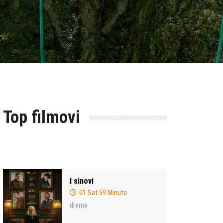
Top filmovi
I sinovi
01 Sat 59 Minuta
drama