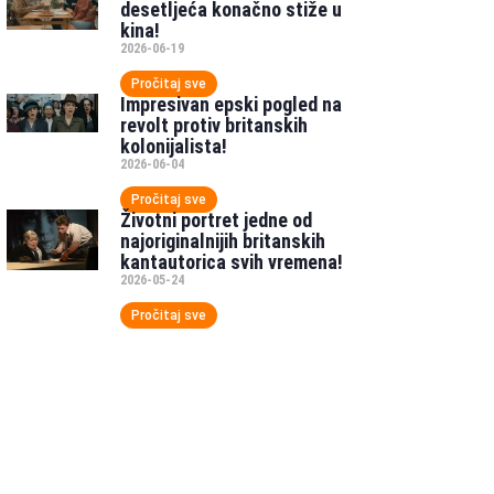
desetljeća konačno stiže u
kina!
2026-06-19
Pročitaj sve
Impresivan epski pogled na
revolt protiv britanskih
kolonijalista!
2026-06-04
Pročitaj sve
Životni portret jedne od
najoriginalnijih britanskih
kantautorica svih vremena!
2026-05-24
Pročitaj sve