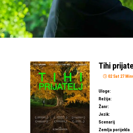
Tihi prijate
02 Sat 27 Min
Uloge:
Režija:
Žanr:
Jezik:
Scenarij
Zemlja porijekla