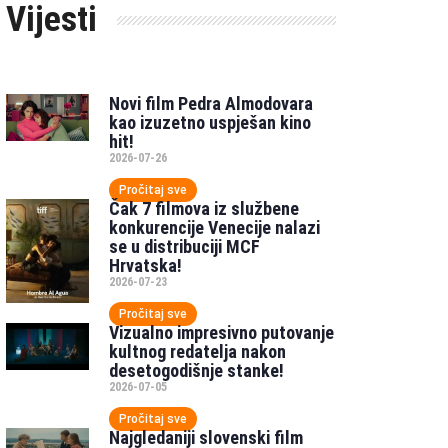
Vijesti
Novi film Pedra Almodovara
kao izuzetno uspješan kino
hit!
2026-07-26
Pročitaj sve
Čak 7 filmova iz službene
konkurencije Venecije nalazi
se u distribuciji MCF
Hrvatska!
2026-07-23
Pročitaj sve
Vizualno impresivno putovanje
kultnog redatelja nakon
desetogodišnje stanke!
2026-07-05
Pročitaj sve
Najgledaniji slovenski film