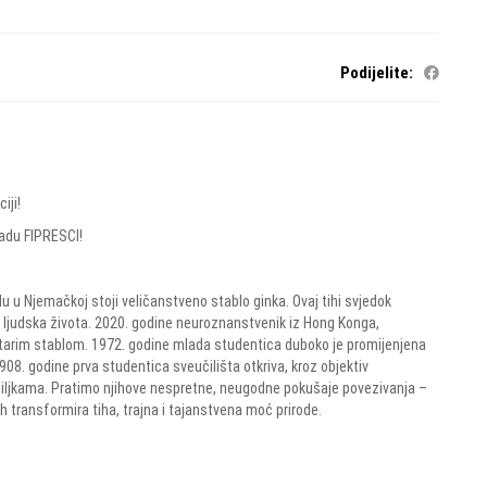
Podijelite:
iji!
radu FIPRESCI!
 u Njemačkoj stoji veličanstveno stablo ginka. Ovaj tihi svjedok
ri ljudska života. 2020. godine neuroznanstvenik iz Hong Konga,
tarim stablom. 1972. godine mlada studentica duboko je promijenjena
8. godine prva studentica sveučilišta otkriva, kroz objektiv
 biljkama. Pratimo njihove nespretne, neugodne pokušaje povezivanja –
ih transformira tiha, trajna i tajanstvena moć prirode.