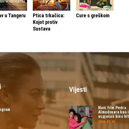
av u Tangeru
Ptica trkačica:
Cure s greškom
Kojot protiv
Sustava
i
Vijesti
Novi film Pedra
rogram
Almodovara kao 
uspješan kino hit
2026-07-26