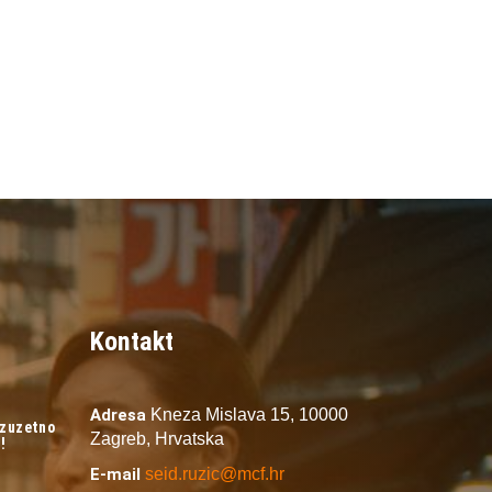
Kontakt
Adresa
Kneza Mislava 15,
10000
izuzetno
Zagreb,
Hrvatska
!
E-mail
seid.ruzic@mcf.hr