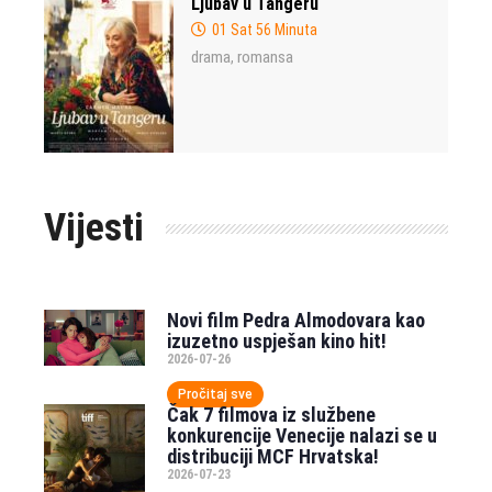
Ljubav u Tangeru
01 Sat 56 Minuta
drama
romansa
,
Vijesti
Novi film Pedra Almodovara kao
izuzetno uspješan kino hit!
2026-07-26
Pročitaj sve
Čak 7 filmova iz službene
konkurencije Venecije nalazi se u
distribuciji MCF Hrvatska!
2026-07-23