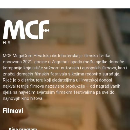
MCF MegaCom Hrvatska distributerska je filmska tvrtka
osnovana 2021. godine u Zagrebu i spada među rijetke domaće
kompanije koja ističe važnost autorskih i europskih filmova, kao i
značaj domaćih filmskih festivala s kojima redovito surađuje.
Riječ je o distributeru koji gledateljima u Hrvatskoj donosi
najkvalitetnije filmove nezavisne produkcije – od nagrađivanih
djela na najvećim svjetskim filmskim festivalima pa sve do
najnovijih kino hitova.
Filmovi
Kino program