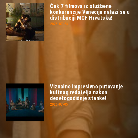
Čak 7 filmova iz službene
konkurencije Venecije nalazi se u
distribuciji MCF Hrvatska!
2026-07-23
Vizualno impresivno putovanje
kultnog redatelja nakon
desetogodišnje stanke!
2026-07-05