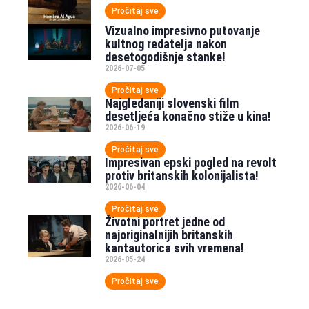
Pročitaj sve
Vizualno impresivno putovanje
kultnog redatelja nakon
desetogodišnje stanke!
2026-07-05
Pročitaj sve
Najgledaniji slovenski film
desetljeća konačno stiže u kina!
2026-06-19
Pročitaj sve
Impresivan epski pogled na revolt
protiv britanskih kolonijalista!
2026-06-04
Pročitaj sve
Životni portret jedne od
najoriginalnijih britanskih
kantautorica svih vremena!
2026-05-24
Pročitaj sve