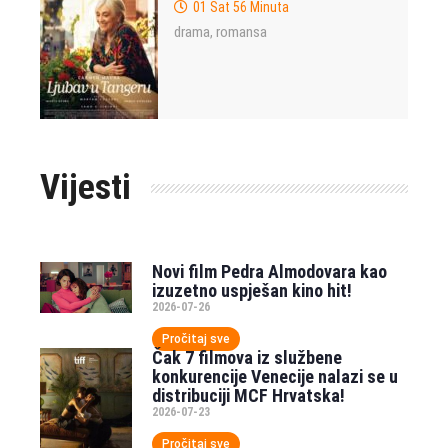
01 Sat 56 Minuta
drama
romansa
,
Vijesti
Novi film Pedra Almodovara kao
izuzetno uspješan kino hit!
2026-07-26
Pročitaj sve
Čak 7 filmova iz službene
konkurencije Venecije nalazi se u
distribuciji MCF Hrvatska!
2026-07-23
Pročitaj sve