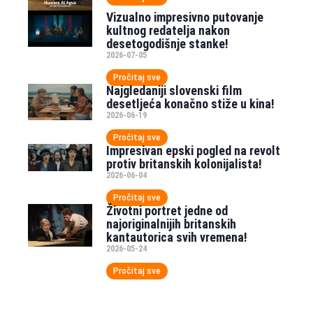
Vizualno impresivno putovanje
kultnog redatelja nakon
desetogodišnje stanke!
2026-07-05
Pročitaj sve
Najgledaniji slovenski film
desetljeća konačno stiže u kina!
2026-06-19
Pročitaj sve
Impresivan epski pogled na revolt
protiv britanskih kolonijalista!
2026-06-04
Pročitaj sve
Životni portret jedne od
najoriginalnijih britanskih
kantautorica svih vremena!
2026-05-24
Pročitaj sve