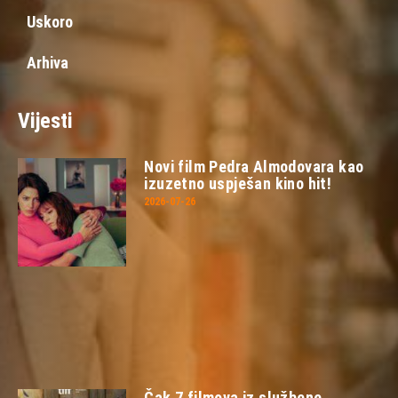
Uskoro
Arhiva
Vijesti
Novi film Pedra Almodovara kao
izuzetno uspješan kino hit!
2026-07-26
Čak 7 filmova iz službene