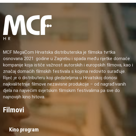
MCF MegaCom Hrvatska distributerska je filmska tvrtka
osnovana 2021. godine u Zagrebu i spada među rijetke domaće
kompanije koja ističe važnost autorskih i europskih filmova, kao i
značaj domaćih filmskih festivala s kojima redovito surađuje.
Riječ je o distributeru koji gledateljima u Hrvatskoj donosi
najkvalitetnije filmove nezavisne produkcije – od nagrađivanih
djela na najvećim svjetskim filmskim festivalima pa sve do
najnovijih kino hitova.
Filmovi
Kino program