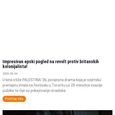
Impresivan epski pogled na revolt protiv britanskih
kolonijalista!
2026-06-04
U kina stiže PALESTINA ’36, povijesna drama koja je svjetsku
premijeru imala na festivalu u Torontu uz 20-minutne ovacije
publike te čije su prikazivanje izraelske
Pročitaj više