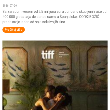
2026-07-26
Sa zaradom većom od 2,5 milijuna eura odnosno skupljenih više od
400.000 gledatelja do danas samo u Španjolskoj, GORKI BOŽIĆ
predstavlja jedan od najatraktivnijih kino
Pročitaj više