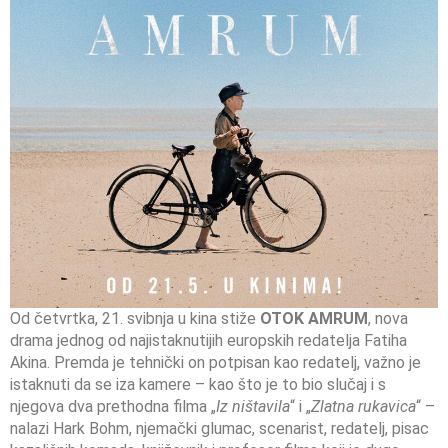
Od četvrtka, 21. svibnja u kina stiže
OTOK AMRUM
, nova
drama jednog od najistaknutijih europskih redatelja Fatiha
Akina. Premda je tehnički on potpisan kao redatelj, važno je
istaknuti da se iza kamere – kao što je to bio slučaj i s
njegova dva prethodna filma „
Iz ništavila
“ i „
Zlatna rukavica
“ –
nalazi Hark Bohm, njemački glumac, scenarist, redatelj, pisac