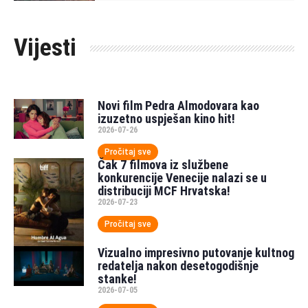
Vijesti
Novi film Pedra Almodovara kao
izuzetno uspješan kino hit!
2026-07-26
Pročitaj sve
Čak 7 filmova iz službene
konkurencije Venecije nalazi se u
distribuciji MCF Hrvatska!
2026-07-23
Pročitaj sve
Vizualno impresivno putovanje kultnog
redatelja nakon desetogodišnje
stanke!
2026-07-05