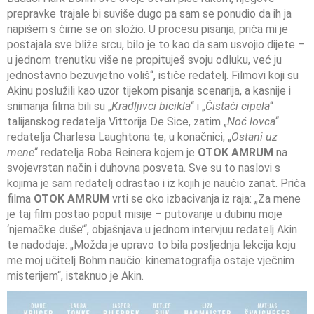
prepravke trajale bi suviše dugo pa sam se ponudio da ih ja
napišem s čime se on složio. U procesu pisanja, priča mi je
postajala sve bliže srcu, bilo je to kao da sam usvojio dijete –
u jednom trenutku više ne propituješ svoju odluku, već ju
jednostavno bezuvjetno voliš“, ističe redatelj. Filmovi koji su
Akinu poslužili kao uzor tijekom pisanja scenarija, a kasnije i
snimanja filma bili su „
Kradljivci bicikla
“ i „
Čistači cipela
“
talijanskog redatelja Vittorija De Sice, zatim „
Noć lovca
“
redatelja Charlesa Laughtona te, u konačnici, „
Ostani uz
mene
“ redatelja Roba Reinera kojem je
OTOK AMRUM
na
svojevrstan način i duhovna posveta. Sve su to naslovi s
kojima je sam redatelj odrastao i iz kojih je naučio zanat. Priča
filma
OTOK AMRUM
vrti se oko izbacivanja iz raja: „Za mene
je taj film postao poput misije – putovanje u dubinu moje
‘njemačke duše’“, objašnjava u jednom intervjuu redatelj Akin
te nadodaje: „Možda je upravo to bila posljednja lekcija koju
me moj učitelj Bohm naučio: kinematografija ostaje vječnim
misterijem“, istaknuo je Akin.