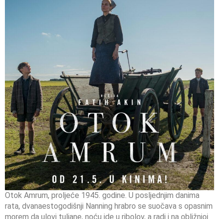
Otok Amrum, proljeće 1945. godine. U posljednjim danima
rata, dvanaestogodišnji Nanning hrabro se suočava s opasnim
morem da ulovi tuljane, noću ide u ribolov, a radi i na obližnjoj