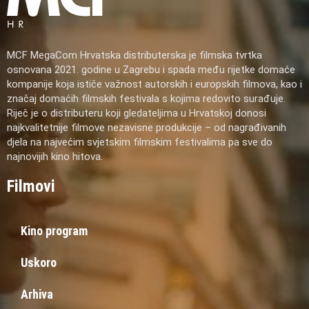
MCF MegaCom Hrvatska distributerska je filmska tvrtka
osnovana 2021. godine u Zagrebu i spada među rijetke domaće
kompanije koja ističe važnost autorskih i europskih filmova, kao i
značaj domaćih filmskih festivala s kojima redovito surađuje.
Riječ je o distributeru koji gledateljima u Hrvatskoj donosi
najkvalitetnije filmove nezavisne produkcije – od nagrađivanih
djela na najvećim svjetskim filmskim festivalima pa sve do
najnovijih kino hitova.
Filmovi
Kino program
Uskoro
Arhiva