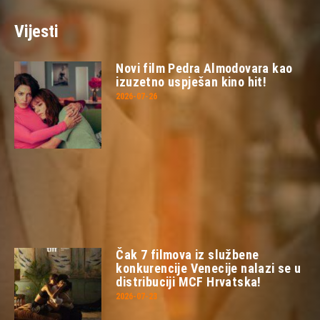
Vijesti
Novi film Pedra Almodovara kao
izuzetno uspješan kino hit!
2026-07-26
Čak 7 filmova iz službene
konkurencije Venecije nalazi se u
distribuciji MCF Hrvatska!
2026-07-23