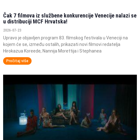
Čak 7 filmova iz službene konkurencije Venecije nalazi se
u distribuciji MCF Hrvatska!
2026-07-23
Upravo je objavljen program 83. filmskog festivala u Veneciji na
kojem će se, između ostalih, prikazati novi filmovi redatelja
Hirokazua Koreede, Nannija Morettija i Stephanea
Pročitaj više