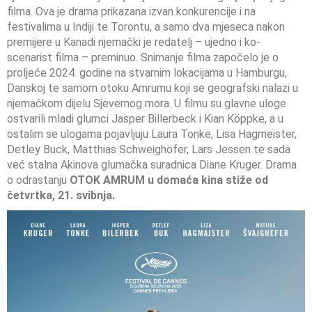
filma. Ova je drama prikazana izvan konkurencije i na
festivalima u Indiji te Torontu, a samo dva mjeseca nakon
premijere u Kanadi njemački je redatelj – ujedno i ko-
scenarist filma – preminuo. Snimanje filma započelo je o
proljeće 2024. godine na stvarnim lokacijama u Hamburgu,
Danskoj te samom otoku Amrumu koji se geografski nalazi u
njemačkom dijelu Sjevernog mora. U filmu su glavne uloge
ostvarili mladi glumci Jasper Billerbeck i Kian Köppke, a u
ostalim se ulogama pojavljuju Laura Tonke, Lisa Hagmeister,
Detley Buck, Matthias Schweighöfer, Lars Jessen te sada
već stalna Akinova glumačka suradnica Diane Kruger. Drama
o odrastanju
OTOK AMRUM u domaća kina stiže od
četvrtka, 21. svibnja.