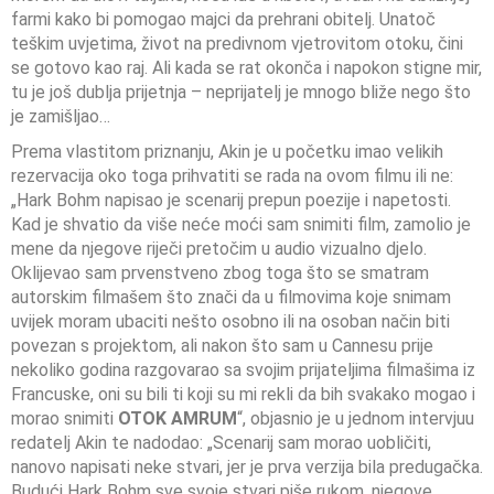
farmi kako bi pomogao majci da prehrani obitelj. Unatoč
teškim uvjetima, život na predivnom vjetrovitom otoku, čini
se gotovo kao raj. Ali kada se rat okonča i napokon stigne mir,
tu je još dublja prijetnja – neprijatelj je mnogo bliže nego što
je zamišljao…
Prema vlastitom priznanju, Akin je u početku imao velikih
rezervacija oko toga prihvatiti se rada na ovom filmu ili ne:
„Hark Bohm napisao je scenarij prepun poezije i napetosti.
Kad je shvatio da više neće moći sam snimiti film, zamolio je
mene da njegove riječi pretočim u audio vizualno djelo.
Oklijevao sam prvenstveno zbog toga što se smatram
autorskim filmašem što znači da u filmovima koje snimam
uvijek moram ubaciti nešto osobno ili na osoban način biti
povezan s projektom, ali nakon što sam u Cannesu prije
nekoliko godina razgovarao sa svojim prijateljima filmašima iz
Francuske, oni su bili ti koji su mi rekli da bih svakako mogao i
morao snimiti
OTOK AMRUM
“, objasnio je u jednom intervjuu
redatelj Akin te nadodao: „Scenarij sam morao uobličiti,
nanovo napisati neke stvari, jer je prva verzija bila predugačka.
Budući Hark Bohm sve svoje stvari piše rukom, njegove