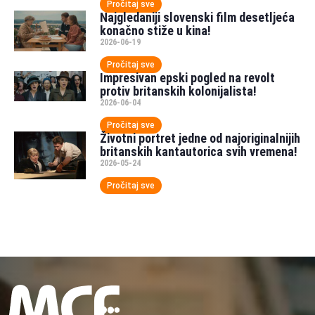
Pročitaj sve
Najgledaniji slovenski film desetljeća
konačno stiže u kina!
2026-06-19
Pročitaj sve
Impresivan epski pogled na revolt
protiv britanskih kolonijalista!
2026-06-04
Pročitaj sve
Životni portret jedne od najoriginalnijih
britanskih kantautorica svih vremena!
2026-05-24
Pročitaj sve