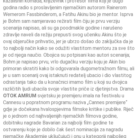
kazališnih komada, književnik i profesor filma koji je dugo
godina radio s proslavljenim njemačkim autorom Rainerom
Wernerom Fassbinderom, a Fatihu Akinu bio je mentor. Isprva
je Bohm sam namjeravao režirati film čiju je prvu verziju
scenarija napisao, ali su ga poodmakle godine i narušeno
zdravlje naveli da režiju prepusti svog učeniku Akinu što je
ovaj objeručke prihvatio, jer je ubrzo došao do zaključka da je
to najbolji način kako se odužiti vlastitom mentoru za sve što
je od njega naučio. Obojica su potpisani kao autori scenarija;
Bohm je napisao prvu, vrlo dugačku verziju koju je Akin bio
primoran skratiti kako bi odgovarala dugometražnom filmu, ali
je u sam scenarij ovaj istaknuti redatelj ubacio i dio vlastitog
odrastanja tako da u konačnici imamo film u koji su dvojica
različitih ljudi ubacila svoje vlastite priče iz djetinjstva. Drama
OTOK AMRUM
svjetsku je premijeru imala na festivalu u
Cannesu u popratnom programu naziva „Cannes premijere“
gdje je dočekana hvalospjevima filmske kritike i publike. Riječ
je o jednom od najhvaljenijih njemačkih filmova godine,
dobitniku nagrade Bavarian za najbolji film godine te
ostvarenju koje je dobilo čak šest nominacija za nagradu
njemačke Akademije uključujući i onu u kategoriji najboljeg