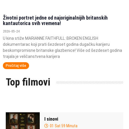
Životni portret jedne od najoriginalnijih britanskih
kantautorica svih vremena!
2026-05-24
U kina stiže MARIANNE FAITHFULL: BROKEN ENGLISH
dokumentarac koji prati šezdeset godina dugačku karijeru
beskompromisne britanske glazbenice! Više od šezdeset godina
trajala je veličanstvena karijera
Pročitaj više
Top filmovi
I sinovi
01 Sat 59 Minuta