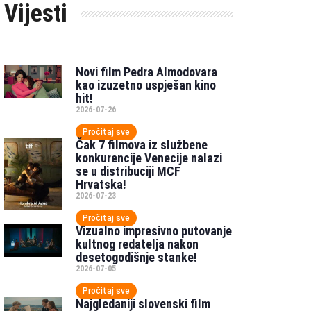
Vijesti
Novi film Pedra Almodovara
kao izuzetno uspješan kino
hit!
2026-07-26
Pročitaj sve
Čak 7 filmova iz službene
konkurencije Venecije nalazi
se u distribuciji MCF
Hrvatska!
2026-07-23
Pročitaj sve
Vizualno impresivno putovanje
kultnog redatelja nakon
desetogodišnje stanke!
2026-07-05
Pročitaj sve
Najgledaniji slovenski film