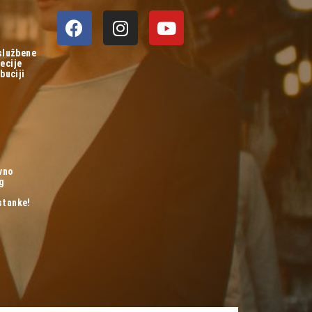
 službene
ecije
buciji
vno
og
stanke!