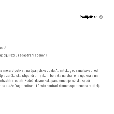
Podijelite:
nesu!
olju režiju i adaptirani scenarij!
če mora otputivati na španjolsku obalu Atlantskog oceana kako bi od
otpis za školsku stipendiju. Tijekom boravka na obali ona upoznaje niz
prihvatiti ili odbiti. Budeći davno zakopane emocije, oživljavajući
arina slaže fragmentirane i često kontradiktorne uspomene na roditelje