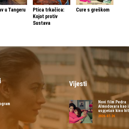
av u Tangeru
Ptica trkačica:
Cure s greškom
Kojot protiv
Sustava
i
Vijesti
Novi film Pedra
rogram
Almodovara kao 
uspješan kino hit
2026-07-26