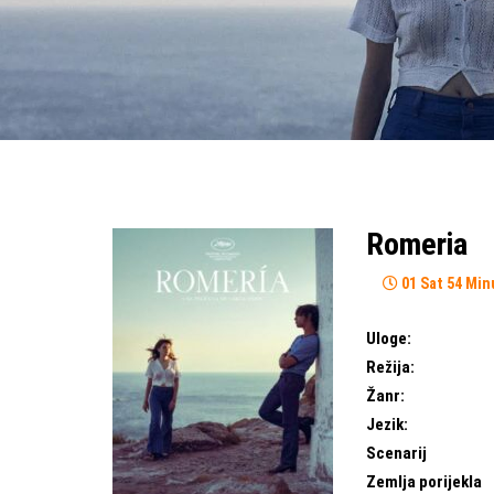
Romeria
01 Sat 54 Min
Uloge:
Režija:
Žanr:
Jezik:
Scenarij
Zemlja porijekla