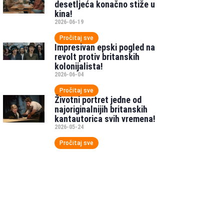
desetljeća konačno stiže u
kina!
2026-06-19
Pročitaj sve
Impresivan epski pogled na
revolt protiv britanskih
kolonijalista!
2026-06-04
Pročitaj sve
Životni portret jedne od
najoriginalnijih britanskih
kantautorica svih vremena!
2026-05-24
Pročitaj sve