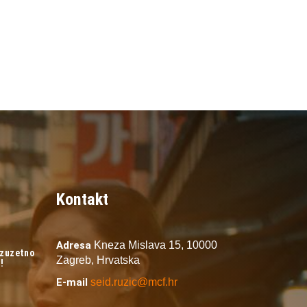
Kontakt
Adresa
Kneza Mislava 15,
10000
izuzetno
Zagreb,
Hrvatska
!
E-mail
seid.ruzic@mcf.hr