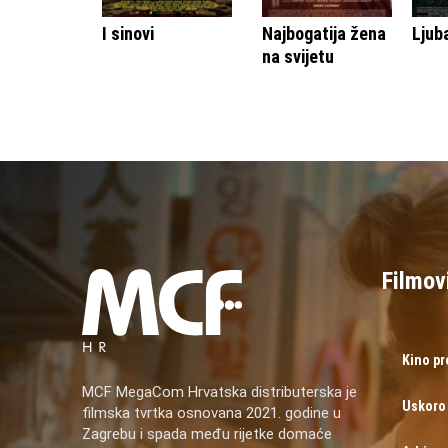
I sinovi
Najbogatija žena
Ljub
na svijetu
Filmov
Kino p
MCF MegaCom Hrvatska distributerska je
Uskoro
filmska tvrtka osnovana 2021. godine u
Zagrebu i spada među rijetke domaće