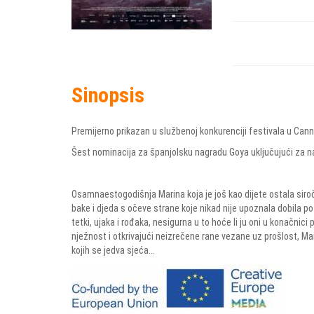
Sinopsis
Premijerno prikazan u službenoj konkurenciji festivala u Can
Šest nominacija za španjolsku nagradu Goya uključujući za najb
Osamnaestogodišnja Marina koja je još kao dijete ostala siro
bake i djeda s očeve strane koje nikad nije upoznala dobila p
tetki, ujaka i rođaka, nesigurna u to hoće li ju oni u konačnici 
nježnost i otkrivajući neizrečene rane vezane uz prošlost, M
kojih se jedva sjeća…