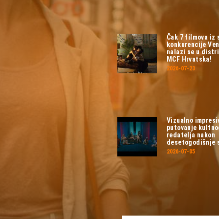
Čak 7 filmova iz
konkurencije Ven
nalazi se u distri
MCF Hrvatska!
2026-07-23
Vizualno impresi
putovanje kultn
redatelja nakon
desetogodišnje 
2026-07-05