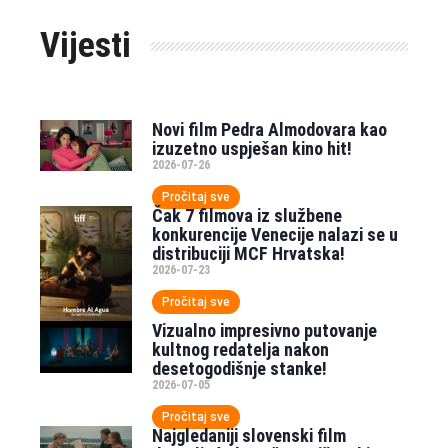
Vijesti
Novi film Pedra Almodovara kao
izuzetno uspješan kino hit!
2026-07-26
Pročitaj sve
Čak 7 filmova iz službene
konkurencije Venecije nalazi se u
distribuciji MCF Hrvatska!
2026-07-23
Pročitaj sve
Vizualno impresivno putovanje
kultnog redatelja nakon
desetogodišnje stanke!
2026-07-05
Pročitaj sve
Najgledaniji slovenski film