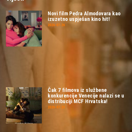
Novi film Pedra Almodovara kao
izuzetno uspješan kino hit!
2026-07-26
Čak 7 filmova iz službene
konkurencije Venecije nalazi se u
distribuciji MCF Hrvatska!
2026-07-23