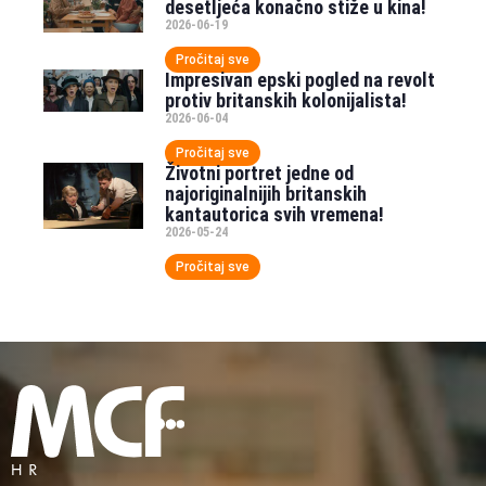
desetljeća konačno stiže u kina!
2026-06-19
Pročitaj sve
Impresivan epski pogled na revolt
protiv britanskih kolonijalista!
2026-06-04
Pročitaj sve
Životni portret jedne od
najoriginalnijih britanskih
kantautorica svih vremena!
2026-05-24
Pročitaj sve