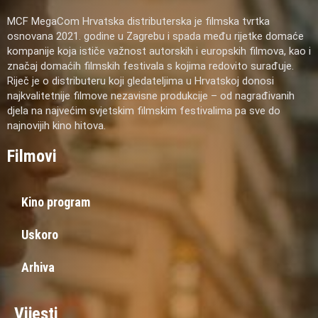
MCF MegaCom Hrvatska distributerska je filmska tvrtka
osnovana 2021. godine u Zagrebu i spada među rijetke domaće
kompanije koja ističe važnost autorskih i europskih filmova, kao i
značaj domaćih filmskih festivala s kojima redovito surađuje.
Riječ je o distributeru koji gledateljima u Hrvatskoj donosi
najkvalitetnije filmove nezavisne produkcije – od nagrađivanih
djela na najvećim svjetskim filmskim festivalima pa sve do
najnovijih kino hitova.
Filmovi
Kino program
Uskoro
Arhiva
Vijesti