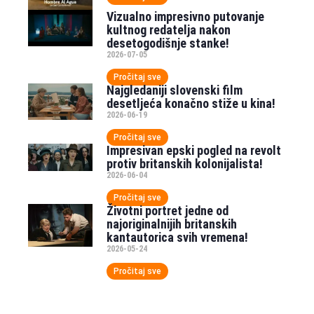
Vizualno impresivno putovanje
kultnog redatelja nakon
desetogodišnje stanke!
2026-07-05
Pročitaj sve
Najgledaniji slovenski film
desetljeća konačno stiže u kina!
2026-06-19
Pročitaj sve
Impresivan epski pogled na revolt
protiv britanskih kolonijalista!
2026-06-04
Pročitaj sve
Životni portret jedne od
najoriginalnijih britanskih
kantautorica svih vremena!
2026-05-24
Pročitaj sve