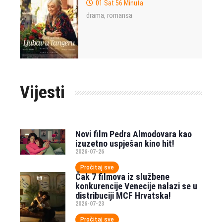
01 Sat 56 Minuta
drama
romansa
,
Vijesti
Novi film Pedra Almodovara kao
izuzetno uspješan kino hit!
2026-07-26
Pročitaj sve
Čak 7 filmova iz službene
konkurencije Venecije nalazi se u
distribuciji MCF Hrvatska!
2026-07-23
Pročitaj sve