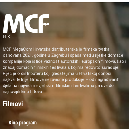
MCF MegaCom Hrvatska distributerska je filmska tvrtka
osnovana 2021. godine u Zagrebu i spada među rijetke domaće
kompanije koja ističe važnost autorskih i europskih filmova, kao i
značaj domaćih filmskih festivala s kojima redovito surađuje.
Riječ je o distributeru koji gledateljima u Hrvatskoj donosi
najkvalitetnije filmove nezavisne produkcije – od nagrađivanih
djela na najvećim svjetskim filmskim festivalima pa sve do
najnovijih kino hitova.
Filmovi
Kino program