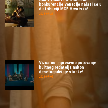
konkurencije Venecije nalazi se u
distribuciji MCF Hrvatska!
2026-07-23
Vizualno impresivno putovanje
kultnog redatelja nakon
desetogodišnje stanke!
2026-07-05