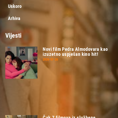
Uskoro
Arhiva
Vijesti
Novi film Pedra Almodovara kao
izuzetno uspješan kino hit!
2026-07-26
Čak 7 filmova iz službene