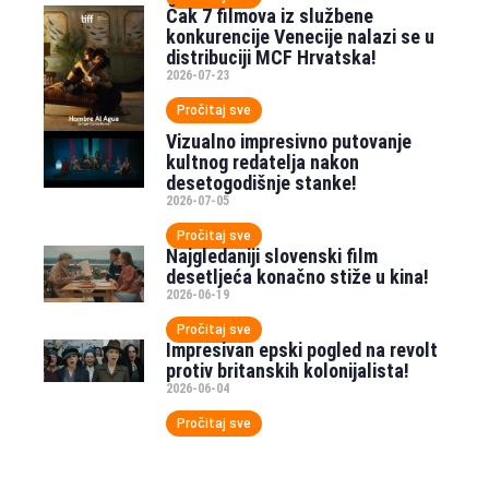
Čak 7 filmova iz službene
konkurencije Venecije nalazi se u
distribuciji MCF Hrvatska!
2026-07-23
Pročitaj sve
Vizualno impresivno putovanje
kultnog redatelja nakon
desetogodišnje stanke!
2026-07-05
Pročitaj sve
Najgledaniji slovenski film
desetljeća konačno stiže u kina!
2026-06-19
Pročitaj sve
Impresivan epski pogled na revolt
protiv britanskih kolonijalista!
2026-06-04
Pročitaj sve