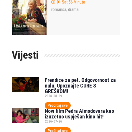
01 Sat 56 Minuta
romansa
drama
,
Vijesti
Frendice za pet. Odgovornost za
nulu. Upoznajte CURE S
GREŠKOM!
2026-08-09
Pročitaj sve
Novi film Pedra Almodovara kao
izuzetno uspješan kino hit!
2026-07-26
Pročitaj sve