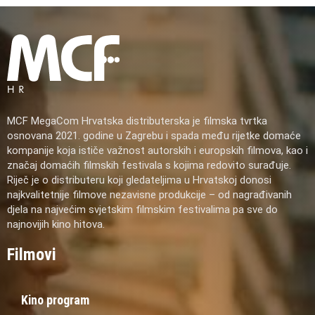
MCF MegaCom Hrvatska distributerska je filmska tvrtka
osnovana 2021. godine u Zagrebu i spada među rijetke domaće
kompanije koja ističe važnost autorskih i europskih filmova, kao i
značaj domaćih filmskih festivala s kojima redovito surađuje.
Riječ je o distributeru koji gledateljima u Hrvatskoj donosi
najkvalitetnije filmove nezavisne produkcije – od nagrađivanih
djela na najvećim svjetskim filmskim festivalima pa sve do
najnovijih kino hitova.
Filmovi
Kino program