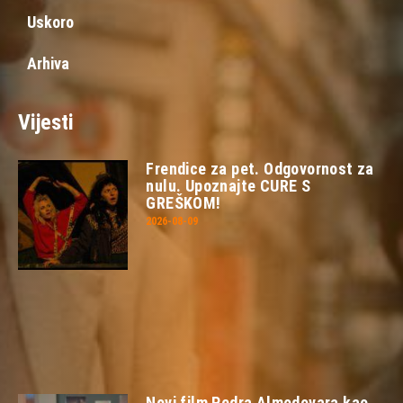
Uskoro
Arhiva
Vijesti
Frendice za pet. Odgovornost za
nulu. Upoznajte CURE S
GREŠKOM!
2026-08-09
Novi film Pedra Almodovara kao