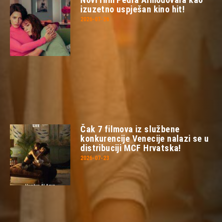
izuzetno uspješan kino hit!
2026-07-26
Čak 7 filmova iz službene
konkurencije Venecije nalazi se u
distribuciji MCF Hrvatska!
2026-07-23