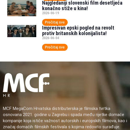
Najgledaniji slovenski film desetljeća
konačno stiže u kina!
2026-06-19
Pročitaj sve
Impresivan epski pogled na revolt
protiv britanskih kolonijalista!
2026-06-04
Pročitaj sve
MCF MegaCom Hrvatska distributerska je filmska tvrtka
osnovana 2021. godine u Zagrebu i spada među rijetke domaće
kompanije koja ističe važnost autorskih i europskih filmova, kao i
značaj domaćih filmskih festivala s kojima redovito surađuje.