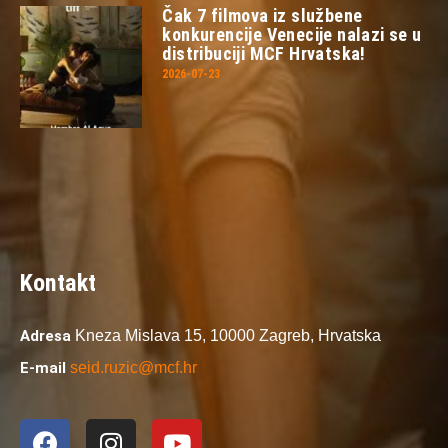
Čak 7 filmova iz službene
konkurencije Venecije nalazi se u
distribuciji MCF Hrvatska!
2026-07-23
Kontakt
Adresa
Kneza Mislava 15,
10000 Zagreb,
Hrvatska
E-mail
seid.ruzic@mcf.hr