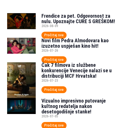
Frendice za pet. Odgovornost za
nulu. Upoznajte CURE S GREŠKOM!
2026-08-09
Pročitaj sve
Novi film Pedra Almodovara kao
izuzetno uspješan kino hit!
2026-07-26
Pročitaj sve
Čak 7 filmova iz službene
konkurencije Venecije nalazi se u
distribuciji MCF Hrvatska!
2026-07-23
Pročitaj sve
Vizualno impresivno putovanje
kultnog redatelja nakon
desetogodišnje stanke!
2026-07-05
Pročitaj sve