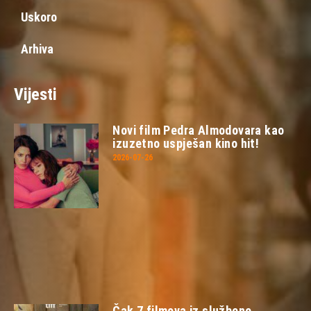
Uskoro
Arhiva
Vijesti
Novi film Pedra Almodovara kao
izuzetno uspješan kino hit!
2026-07-26
Čak 7 filmova iz službene