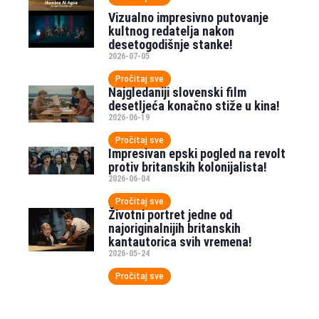
Vizualno impresivno putovanje
kultnog redatelja nakon
desetogodišnje stanke!
2026-07-05
Pročitaj sve
Najgledaniji slovenski film
desetljeća konačno stiže u kina!
2026-06-19
Pročitaj sve
Impresivan epski pogled na revolt
protiv britanskih kolonijalista!
2026-06-04
Pročitaj sve
Životni portret jedne od
najoriginalnijih britanskih
kantautorica svih vremena!
2026-05-24
Pročitaj sve