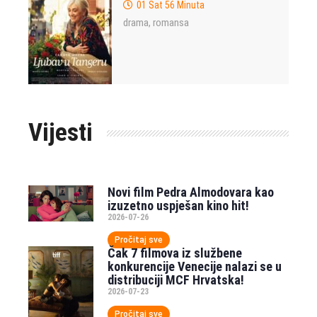
01 Sat 56 Minuta
drama
romansa
,
Vijesti
Novi film Pedra Almodovara kao
izuzetno uspješan kino hit!
2026-07-26
Pročitaj sve
Čak 7 filmova iz službene
konkurencije Venecije nalazi se u
distribuciji MCF Hrvatska!
2026-07-23
Pročitaj sve