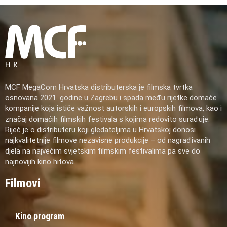
MCF MegaCom Hrvatska distributerska je filmska tvrtka
osnovana 2021. godine u Zagrebu i spada među rijetke domaće
kompanije koja ističe važnost autorskih i europskih filmova, kao i
značaj domaćih filmskih festivala s kojima redovito surađuje.
Riječ je o distributeru koji gledateljima u Hrvatskoj donosi
najkvalitetnije filmove nezavisne produkcije – od nagrađivanih
djela na najvećim svjetskim filmskim festivalima pa sve do
najnovijih kino hitova.
Filmovi
Kino program