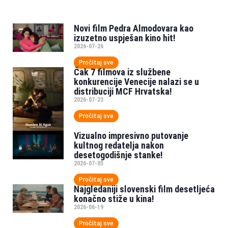
Novi film Pedra Almodovara kao
izuzetno uspješan kino hit!
2026-07-26
Pročitaj sve
Čak 7 filmova iz službene
konkurencije Venecije nalazi se u
distribuciji MCF Hrvatska!
2026-07-23
Pročitaj sve
Vizualno impresivno putovanje
kultnog redatelja nakon
desetogodišnje stanke!
2026-07-05
Pročitaj sve
Najgledaniji slovenski film desetljeća
konačno stiže u kina!
2026-06-19
Pročitaj sve