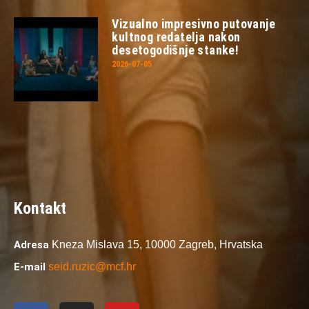
Vizualno impresivno putovanje
kultnog redatelja nakon
desetogodišnje stanke!
2026-07-05
Kontakt
Adresa
Kneza Mislava 15,
10000 Zagreb,
Hrvatska
E-mail
seid.ruzic@mcf.hr