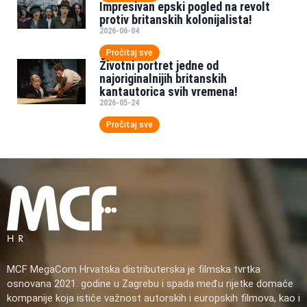
Impresivan epski pogled na revolt
protiv britanskih kolonijalista!
2026-06-04
Pročitaj sve
Životni portret jedne od
najoriginalnijih britanskih
kantautorica svih vremena!
2026-05-24
Pročitaj sve
MCF MegaCom Hrvatska distributerska je filmska tvrtka
osnovana 2021. godine u Zagrebu i spada među rijetke domaće
kompanije koja ističe važnost autorskih i europskih filmova, kao i