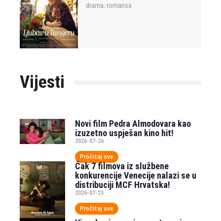
drama
romansa
,
Vijesti
Novi film Pedra Almodovara kao
izuzetno uspješan kino hit!
2026-07-26
Pročitaj sve
Čak 7 filmova iz službene
konkurencije Venecije nalazi se u
distribuciji MCF Hrvatska!
2026-07-23
Pročitaj sve