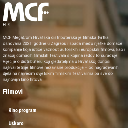
MCF MegaCom Hrvatska distributerska je filmska tvrtka
osnovana 2021. godine u Zagrebu i spada među rijetke domaće
kompanije koja ističe važnost autorskih i europskih filmova, kao i
značaj domaćih filmskih festivala s kojima redovito surađuje.
Riječ je o distributeru koji gledateljima u Hrvatskoj donosi
najkvalitetnije filmove nezavisne produkcije – od nagrađivanih
djela na najvećim svjetskim filmskim festivalima pa sve do
najnovijih kino hitova.
Filmovi
Kino program
Uskoro