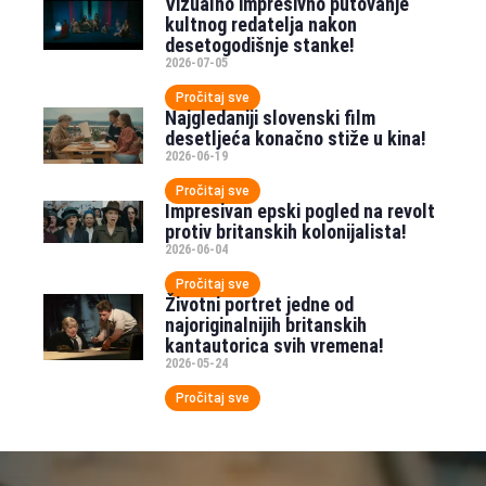
Vizualno impresivno putovanje
kultnog redatelja nakon
desetogodišnje stanke!
2026-07-05
Pročitaj sve
Najgledaniji slovenski film
desetljeća konačno stiže u kina!
2026-06-19
Pročitaj sve
Impresivan epski pogled na revolt
protiv britanskih kolonijalista!
2026-06-04
Pročitaj sve
Životni portret jedne od
najoriginalnijih britanskih
kantautorica svih vremena!
2026-05-24
Pročitaj sve