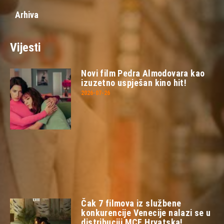
Arhiva
Vijesti
Novi film Pedra Almodovara kao
izuzetno uspješan kino hit!
2026-07-26
Čak 7 filmova iz službene
konkurencije Venecije nalazi se u
distribuciji MCF Hrvatska!