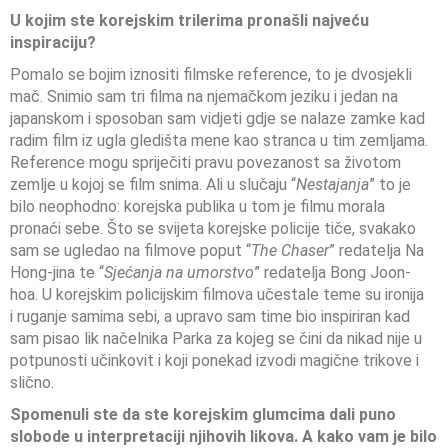
U kojim ste korejskim trilerima pronašli najveću
inspiraciju?
Pomalo se bojim iznositi filmske reference, to je dvosjekli
mač. Snimio sam tri filma na njemačkom jeziku i jedan na
japanskom i sposoban sam vidjeti gdje se nalaze zamke kad
radim film iz ugla gledišta mene kao stranca u tim zemljama.
Reference mogu spriječiti pravu povezanost sa životom
zemlje u kojoj se film snima. Ali u slučaju “
Nestajanja
” to je
bilo neophodno: korejska publika u tom je filmu morala
pronaći sebe. Što se svijeta korejske policije tiče, svakako
sam se ugledao na filmove poput “
The Chaser
” redatelja Na
Hong-jina te “
Sjećanja na umorstvo
” redatelja Bong Joon-
hoa. U korejskim policijskim filmova učestale teme su ironija
i ruganje samima sebi, a upravo sam time bio inspiriran kad
sam pisao lik načelnika Parka za kojeg se čini da nikad nije u
potpunosti učinkovit i koji ponekad izvodi magične trikove i
slično.
Spomenuli ste da ste korejskim glumcima dali puno
slobode u interpretaciji njihovih likova. A kako vam je bilo