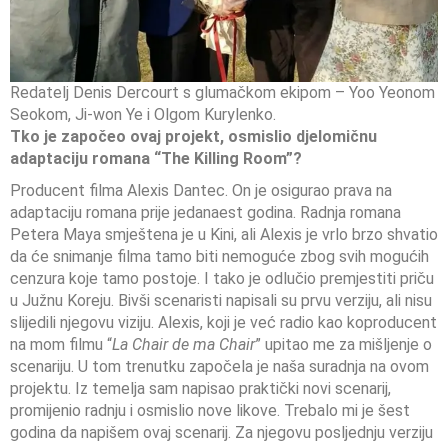
Redatelj Denis Dercourt s glumačkom ekipom – Yoo Yeonom
Seokom, Ji-won Ye i Olgom Kurylenko.
Tko je započeo ovaj projekt, osmislio djelomičnu
adaptaciju romana “The Killing Room”?
Producent filma Alexis Dantec. On je osigurao prava na
adaptaciju romana prije jedanaest godina. Radnja romana
Petera Maya smještena je u Kini, ali Alexis je vrlo brzo shvatio
da će snimanje filma tamo biti nemoguće zbog svih mogućih
cenzura koje tamo postoje. I tako je odlučio premjestiti priču
u Južnu Koreju. Bivši scenaristi napisali su prvu verziju, ali nisu
slijedili njegovu viziju. Alexis, koji je već radio kao koproducent
na mom filmu “
La Chair de ma Chair
” upitao me za mišljenje o
scenariju. U tom trenutku započela je naša suradnja na ovom
projektu. Iz temelja sam napisao praktički novi scenarij,
promijenio radnju i osmislio nove likove. Trebalo mi je šest
godina da napišem ovaj scenarij. Za njegovu posljednju verziju