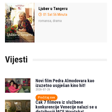
Ljubav u Tangeru
01 Sat 56 Minuta
romansa
drama
,
Vijesti
Novi film Pedra Almodovara kao
izuzetno uspješan kino hit!
2026-07-26
Pročitaj sve
Čak 7 filmova iz službene
konkurencije Venecije nalazi se u
distribuciji MCF Hrvatska!