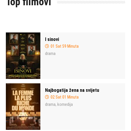
Top filmovi
I sinovi
01 Sat 59 Minuta
drama
Najbogatija žena na svijetu
02 Sat 01 Minuta
drama
komedija
,