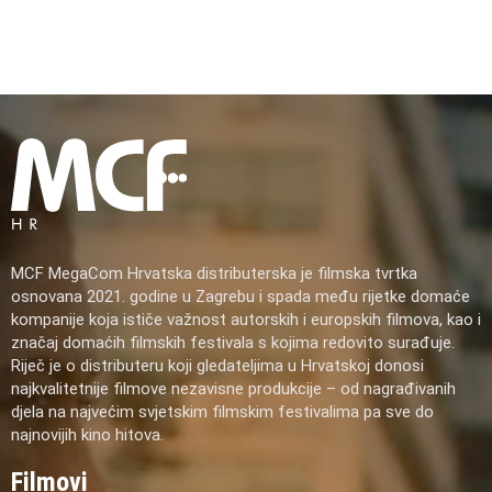
MCF MegaCom Hrvatska distributerska je filmska tvrtka
osnovana 2021. godine u Zagrebu i spada među rijetke domaće
kompanije koja ističe važnost autorskih i europskih filmova, kao i
značaj domaćih filmskih festivala s kojima redovito surađuje.
Riječ je o distributeru koji gledateljima u Hrvatskoj donosi
najkvalitetnije filmove nezavisne produkcije – od nagrađivanih
djela na najvećim svjetskim filmskim festivalima pa sve do
najnovijih kino hitova.
Filmovi