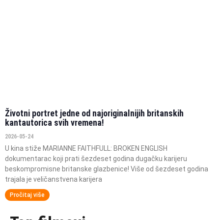
Životni portret jedne od najoriginalnijih britanskih
kantautorica svih vremena!
2026-05-24
U kina stiže MARIANNE FAITHFULL: BROKEN ENGLISH
dokumentarac koji prati šezdeset godina dugačku karijeru
beskompromisne britanske glazbenice! Više od šezdeset godina
trajala je veličanstvena karijera
Pročitaj više