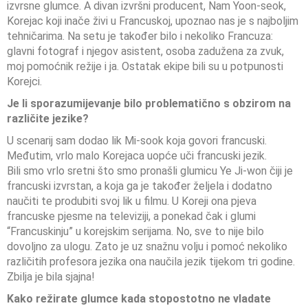
izvrsne glumce. A divan izvršni producent, Nam Yoon-seok,
Korejac koji inače živi u Francuskoj, upoznao nas je s najboljim
tehničarima. Na setu je također bilo i nekoliko Francuza:
glavni fotograf i njegov asistent, osoba zadužena za zvuk,
moj pomoćnik režije i ja. Ostatak ekipe bili su u potpunosti
Korejci.
Je li sporazumijevanje bilo problematično s obzirom na
različite jezike?
U scenarij sam dodao lik Mi-sook koja govori francuski.
Međutim, vrlo malo Korejaca uopće uči francuski jezik.
Bili smo vrlo sretni što smo pronašli glumicu Ye Ji-won čiji je
francuski izvrstan, a koja ga je također željela i dodatno
naučiti te produbiti svoj lik u filmu. U Koreji ona pjeva
francuske pjesme na televiziji, a ponekad čak i glumi
“Francuskinju” u korejskim serijama. No, sve to nije bilo
dovoljno za ulogu. Zato je uz snažnu volju i pomoć nekoliko
različitih profesora jezika ona naučila jezik tijekom tri godine.
Zbilja je bila sjajna!
Kako režirate glumce kada stopostotno ne vladate