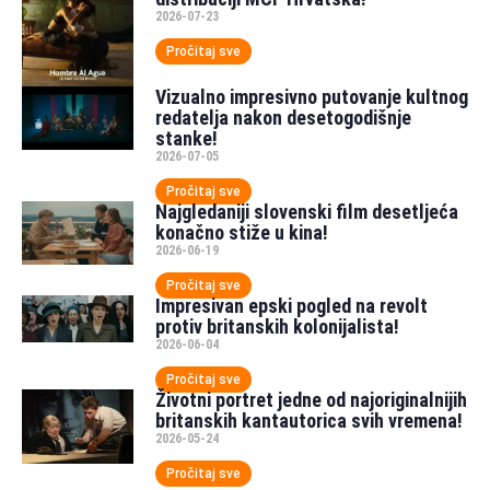
2026-07-23
Pročitaj sve
Vizualno impresivno putovanje kultnog
redatelja nakon desetogodišnje
stanke!
2026-07-05
Pročitaj sve
Najgledaniji slovenski film desetljeća
konačno stiže u kina!
2026-06-19
Pročitaj sve
Impresivan epski pogled na revolt
protiv britanskih kolonijalista!
2026-06-04
Pročitaj sve
Životni portret jedne od najoriginalnijih
britanskih kantautorica svih vremena!
2026-05-24
Pročitaj sve