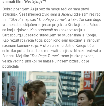
snimali film “
Nestajanje
”?
Dobro poznajem Aziju bez da mogu reći da sam pravi
stručnjak. Šest mjeseci živio sam u Japanu gdje sam režirao
film “
Ukiyo
” i napisao “
The Page Turner
”, a također sam dugo
vremena bio uključen i u jedan projekt u Kini koji se nažalost
na kraju izjalovio. Kao predavač na konzervatoriju u
Strasbourgu učestalo surađujem sa studentima iz Koreje.
Kao rezultat svega toga, poprilično sam upoznat s njihovim
načinom komunikacije. A što se same Južne Koreje tiče,
nekoliko puta do sada su me zvali na njihov filmski festival u
Busanu. Moj film “
The Page Turner
” tamo je jako poznat,
velika većina ljudi koji se nalaze u našem biznisu ga je
pogledala.