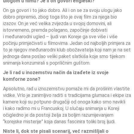
ulogom u filmu? Je li on govori engleski?
On ga govori i to jako dobro. Ali i on se za svoju ulogu jako
dobro pripremio, zbog toga što je ovaj film za njega bio
izazov. On je već velika zvijezda u svojoj domovini, ali
istovremeno, premda polagano, započinje dobivati
i međunarodni ugled – ljudi van Koreje ga sve više i više
počinju primjećivati u filmovima. Jedan od najboljih primjera za
to je njegov međunarodni klub obožavatelja koji nam je na set
jednoga dana poslao veliki paket slatkiša koje smo tijekom
snimanja konzumirali s popriličnim guštom.
Je li rad u inozemstvu način da izađete iz svoje
komforne zone?
Apsolutno, rad u iznozemstvu pomaže mi da proširim vlastite
vidike. Vrlo je zanimljivo raditi s tradicijama glumaca i ekipe iza
kamere koji su potpuno drugačiji od onoga kako smo navikli
i kako radimo mi u Francuskoj. U slučaju snimanja u Koreji
očigledno je da postoji želja za boljim razumijevanjem
“korejske misterije” koja danas fascinira toliki broj ljudi.
Niste li, dok ste pisali scenarij, već razmišljali o