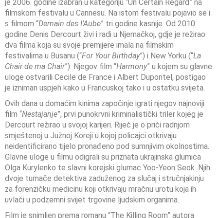
je 2006. godine izabran u kategoriju “Un Certain Regard” na
filmskom festivalu u Cannesu. Na istom festivalu pojavio se i
s filmom “
Demain des I’Aube
” tri godine kasnije. Od 2010.
godine Denis Dercourt živi i radi u Njemačkoj, gdje je režirao
dva filma koja su svoje premijere imala na filmskim
festivalima u Busanu (“
For Your Birthday
”) i New Yorku (“
La
Chair de ma Chair
”). Njegov film “
Harmony
” u kojem su glavne
uloge ostvarili Cecile de France i Albert Dupontel, postigao
je izniman uspjeh kako u Francuskoj tako i u ostatku svijeta.
Ovih dana u domaćim kinima započinje igrati njegov najnoviji
film “
Nestajanje
”, prvi punokrvni kriminalistički triler kojeg je
Dercourt režirao u svojoj karijeri. Riječ je o priči radnjom
smještenoj u Južnoj Koreji u kojoj policajci otkrivaju
neidentificirano tijelo pronađeno pod sumnjivim okolnostima.
Glavne uloge u filmu odigrali su priznata ukrajinska glumica
Olga Kurylenko te slavni korejski glumac Yoo-Yeon Seok. Njih
dvoje tumače detektiva zaduženog za slučaj i stručnjakinju
za forenzičku medicinu koji otkrivaju mračnu urotu koja ih
uvlači u podzemni svijet trgovine ljudskim organima.
Film je snimljen prema romanu “The Killing Room” autora