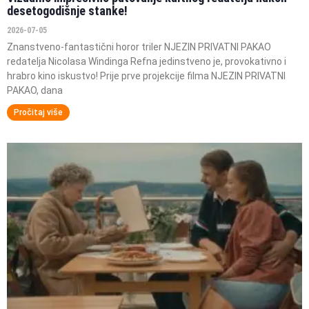
desetogodišnje stanke!
2026-07-05
Znanstveno-fantastični horor triler NJEZIN PRIVATNI PAKAO
redatelja Nicolasa Windinga Refna jedinstveno je, provokativno i
hrabro kino iskustvo! Prije prve projekcije filma NJEZIN PRIVATNI
PAKAO, dana
Pročitaj više