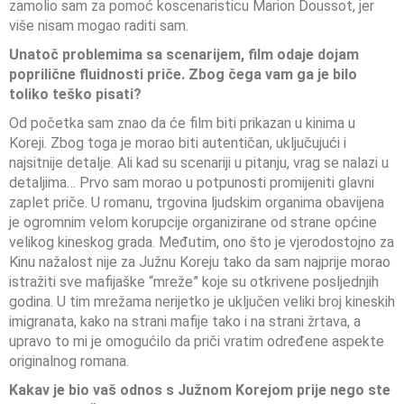
zamolio sam za pomoć koscenaristicu Marion Doussot, jer
više nisam mogao raditi sam.
Unatoč problemima sa scenarijem, film odaje dojam
poprilične fluidnosti priče. Zbog čega vam ga je bilo
toliko teško pisati?
Od početka sam znao da će film biti prikazan u kinima u
Koreji. Zbog toga je morao biti autentičan, uključujući i
najsitnije detalje. Ali kad su scenariji u pitanju, vrag se nalazi u
detaljima… Prvo sam morao u potpunosti promijeniti glavni
zaplet priče. U romanu, trgovina ljudskim organima obavijena
je ogromnim velom korupcije organizirane od strane općine
velikog kineskog grada. Međutim, ono što je vjerodostojno za
Kinu nažalost nije za Južnu Koreju tako da sam najprije morao
istražiti sve mafijaške “mreže” koje su otkrivene posljednjih
godina. U tim mrežama nerijetko je uključen veliki broj kineskih
imigranata, kako na strani mafije tako i na strani žrtava, a
upravo to mi je omogućilo da priči vratim određene aspekte
originalnog romana.
Kakav je bio vaš odnos s Južnom Korejom prije nego ste