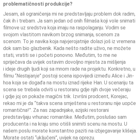
problematičnosti produkcije?
Jesam, ali ograničenja mi ne predstavljaju problem dok radim,
čak ih i trebam. Ja sam jedan od onih filmaša koji vole snimati
filmove uz sredstva koja imaju na raspolaganju. Vodim se
svojom vlastitom navikom brzog snimanja, scenom za
scenom. To je navika koja najvjerojatnije dolazi još iz vremena
dok sam bio glazbenik. Kada nešto radite uživo, ne možete
stati, vratiti se i početi ponovno. Međutim, to me ne
spriječava da uvijek ostavim dovoljno mjesta za mišljenja
i ideje drugih ljudi koji sa mnom rade na projektu. Konkretno, u
filmu “
Nestajanje
” postoji scena ispovijedi između Alice i Jin-
hoa koja se događa na mostu iznad rijeke Han. U scenariju ta
scena se trebala odviti u restoranu gdje njih dvoje večeraju
i gdje joj on pokaže magični trik. Izvršni prodcent, Korejac,
rekao mi je da “takva scena smještena u restoranu nije uopće
romantična!”. Za nas zapadnjake, azijski restorani
predstavljaju vrhunac romantike. Međutim, poslušao sam
producenta i na kraju smo otišli snimiti scenu na mostu. U
našem poslu morate konstantno paziti na izbjegavanje klišeja.
Morate ostati “uključeni”, uvijek na oprezu.