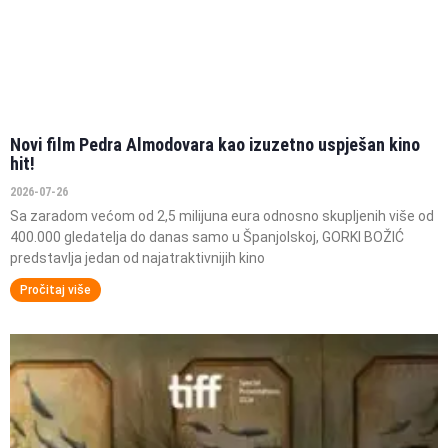
Novi film Pedra Almodovara kao izuzetno uspješan kino
hit!
2026-07-26
Sa zaradom većom od 2,5 milijuna eura odnosno skupljenih više od
400.000 gledatelja do danas samo u Španjolskoj, GORKI BOŽIĆ
predstavlja jedan od najatraktivnijih kino
Pročitaj više