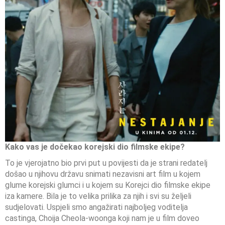
Kako vas je dočekao korejski dio filmske ekipe?
To je vjerojatno bio prvi put u povijesti da je strani redatelj
došao u njihovu državu snimati nezavisni art film u kojem
glume korejski glumci i u kojem su Korejci dio filmske ekipe
iza kamere. Bila je to velika prilika za njih i svi su željeli
sudjelovati. Uspjeli smo angažirati najboljeg voditelja
castinga, Choija Cheola-woonga koji nam je u film doveo