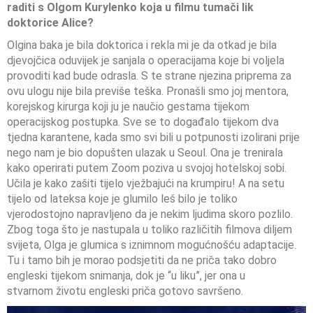
raditi s Olgom Kurylenko koja u filmu tumači lik
doktorice Alice?
Olgina baka je bila doktorica i rekla mi je da otkad je bila
djevojčica oduvijek je sanjala o operacijama koje bi voljela
provoditi kad bude odrasla. S te strane njezina priprema za
ovu ulogu nije bila previše teška. Pronašli smo joj mentora,
korejskog kirurga koji ju je naučio gestama tijekom
operacijskog postupka. Sve se to događalo tijekom dva
tjedna karantene, kada smo svi bili u potpunosti izolirani prije
nego nam je bio dopušten ulazak u Seoul. Ona je trenirala
kako operirati putem Zoom poziva u svojoj hotelskoj sobi.
Učila je kako zašiti tijelo vježbajući na krumpiru! A na setu
tijelo od lateksa koje je glumilo leš bilo je toliko
vjerodostojno napravljeno da je nekim ljudima skoro pozlilo.
Zbog toga što je nastupala u toliko različitih filmova diljem
svijeta, Olga je glumica s iznimnom mogućnošću adaptacije.
Tu i tamo bih je morao podsjetiti da ne priča tako dobro
engleski tijekom snimanja, dok je “u liku”, jer ona u
stvarnom životu engleski priča gotovo savršeno.