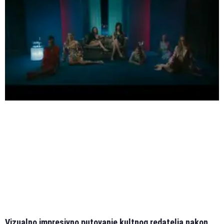
Vizualno impresivno putovanje kultnog redatelja nakon