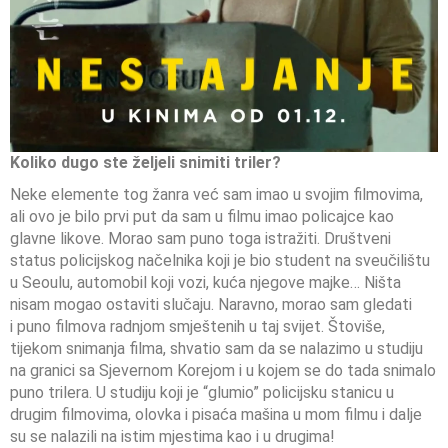
Koliko dugo ste željeli snimiti triler?
Neke elemente tog žanra već sam imao u svojim filmovima,
ali ovo je bilo prvi put da sam u filmu imao policajce kao
glavne likove. Morao sam puno toga istražiti. Društveni
status policijskog načelnika koji je bio student na sveučilištu
u Seoulu, automobil koji vozi, kuća njegove majke… Ništa
nisam mogao ostaviti slučaju. Naravno, morao sam gledati
i puno filmova radnjom smještenih u taj svijet. Štoviše,
tijekom snimanja filma, shvatio sam da se nalazimo u studiju
na granici sa Sjevernom Korejom i u kojem se do tada snimalo
puno trilera. U studiju koji je “glumio” policijsku stanicu u
drugim filmovima, olovka i pisaća mašina u mom filmu i dalje
su se nalazili na istim mjestima kao i u drugima!