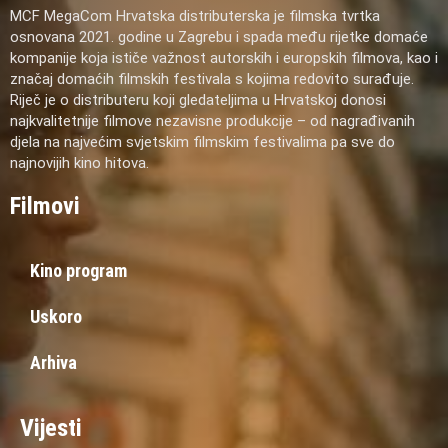
MCF MegaCom Hrvatska distributerska je filmska tvrtka
osnovana 2021. godine u Zagrebu i spada među rijetke domaće
kompanije koja ističe važnost autorskih i europskih filmova, kao i
značaj domaćih filmskih festivala s kojima redovito surađuje.
Riječ je o distributeru koji gledateljima u Hrvatskoj donosi
najkvalitetnije filmove nezavisne produkcije – od nagrađivanih
djela na najvećim svjetskim filmskim festivalima pa sve do
najnovijih kino hitova.
Filmovi
Kino program
Uskoro
Arhiva
Vijesti