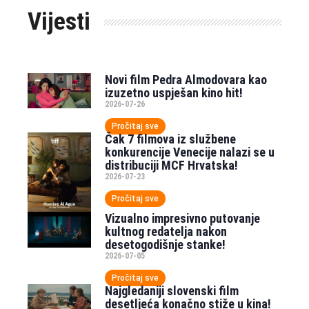
Vijesti
Novi film Pedra Almodovara kao
izuzetno uspješan kino hit!
2026-07-26
Pročitaj sve
Čak 7 filmova iz službene
konkurencije Venecije nalazi se u
distribuciji MCF Hrvatska!
2026-07-23
Pročitaj sve
Vizualno impresivno putovanje
kultnog redatelja nakon
desetogodišnje stanke!
2026-07-05
Pročitaj sve
Najgledaniji slovenski film
desetljeća konačno stiže u kina!