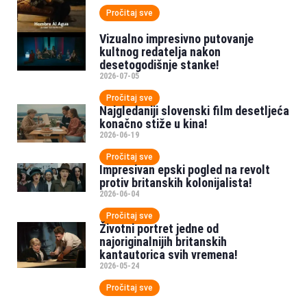
Pročitaj sve
Vizualno impresivno putovanje
kultnog redatelja nakon
desetogodišnje stanke!
2026-07-05
Pročitaj sve
Najgledaniji slovenski film desetljeća
konačno stiže u kina!
2026-06-19
Pročitaj sve
Impresivan epski pogled na revolt
protiv britanskih kolonijalista!
2026-06-04
Pročitaj sve
Životni portret jedne od
najoriginalnijih britanskih
kantautorica svih vremena!
2026-05-24
Pročitaj sve