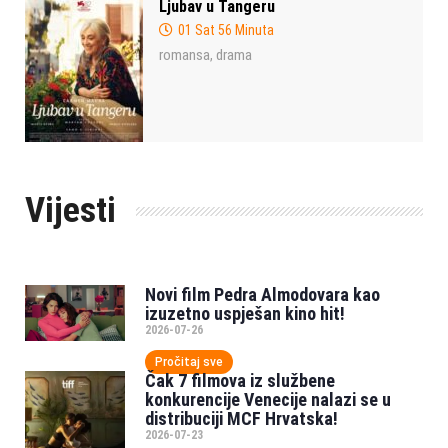
Ljubav u Tangeru
01 Sat 56 Minuta
romansa
drama
,
Vijesti
Novi film Pedra Almodovara kao
izuzetno uspješan kino hit!
2026-07-26
Pročitaj sve
Čak 7 filmova iz službene
konkurencije Venecije nalazi se u
distribuciji MCF Hrvatska!
2026-07-23