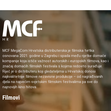
MCF MegaCom Hrvatska distributerska je filmska tvrtka
osnovana 2021. godine u Zagrebu i spada među rijetke domaće
kompanije koja ističe važnost autorskih i europskih filmova, kao i
značaj domaćih filmskih festivala s kojima redovito surađuje.
Riječ je o distributeru koji gledateljima u Hrvatskoj donosi
najkvalitetnije filmove nezavisne produkcije – od nagrađivanih
djela na najvećim svjetskim filmskim festivalima pa sve do
najnovijih kino hitova.
Filmovi