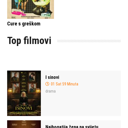
Cure s greškom
Top filmovi
I sinovi
01 Sat 59 Minuta
drama
Najbogatija žena na svijetu