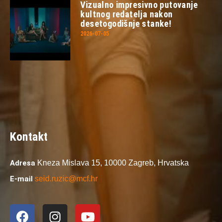
Vizualno impresivno putovanje
kultnog redatelja nakon
desetogodišnje stanke!
2026-07-05
Kontakt
Adresa
Kneza Mislava 15,
10000 Zagreb,
Hrvatska
E-mail
seid.ruzic@mcf.hr