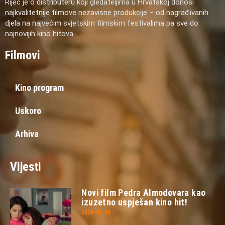
Riječ je o distributeru koji gledateljima u Hrvatskoj donosi
najkvalitetnije filmove nezavisne produkcije – od nagrađivanih
djela na najvećim svjetskim filmskim festivalima pa sve do
najnovijih kino hitova.
Filmovi
Kino program
Uskoro
Arhiva
Vijesti
Novi film Pedra Almodovara kao
izuzetno uspješan kino hit!
2026-07-26