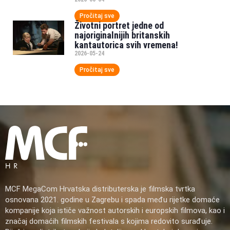
Pročitaj sve
Životni portret jedne od
najoriginalnijih britanskih
kantautorica svih vremena!
2026-05-24
Pročitaj sve
MCF MegaCom Hrvatska distributerska je filmska tvrtka
osnovana 2021. godine u Zagrebu i spada među rijetke domaće
kompanije koja ističe važnost autorskih i europskih filmova, kao i
značaj domaćih filmskih festivala s kojima redovito surađuje.