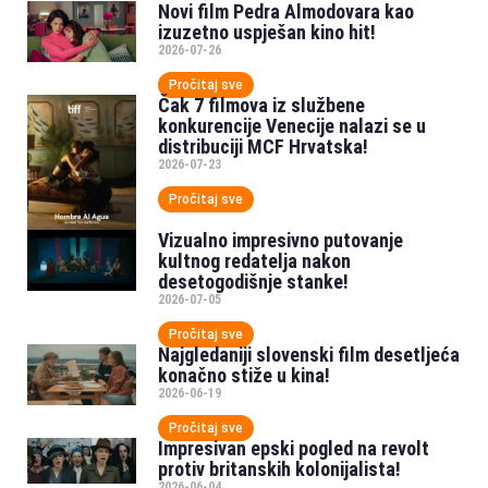
Novi film Pedra Almodovara kao
izuzetno uspješan kino hit!
2026-07-26
Pročitaj sve
Čak 7 filmova iz službene
konkurencije Venecije nalazi se u
distribuciji MCF Hrvatska!
2026-07-23
Pročitaj sve
Vizualno impresivno putovanje
kultnog redatelja nakon
desetogodišnje stanke!
2026-07-05
Pročitaj sve
Najgledaniji slovenski film desetljeća
konačno stiže u kina!
2026-06-19
Pročitaj sve
Impresivan epski pogled na revolt
protiv britanskih kolonijalista!
2026-06-04