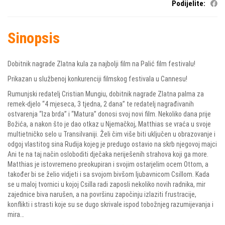
Podijelite:
Sinopsis
Dobitnik nagrade Zlatna kula za najbolji film na Palić film festivalu!
Prikazan u službenoj konkurenciji filmskog festivala u Cannesu!
Rumunjski redatelj Cristian Mungiu, dobitnik nagrade Zlatna palma za
remek-djelo “4 mjeseca, 3 tjedna, 2 dana” te redatelj nagrađivanih
ostvarenja “Iza brda” i “Matura” donosi svoj novi film. Nekoliko dana prije
Božića, a nakon što je dao otkaz u Njemačkoj, Matthias se vraća u svoje
multietničko selo u Transilvaniji. Želi čim više biti uključen u obrazovanje i
odgoj vlastitog sina Rudija kojeg je predugo ostavio na skrb njegovoj majci
Ani te na taj način osloboditi dječaka neriješenih strahova koji ga more.
Matthias je istovremeno preokupiran i svojim ostarjelim ocem Ottom, a
također bi se želio vidjeti i sa svojom bivšom ljubavnicom Csillom. Kada
se u maloj tvornici u kojoj Csilla radi zaposli nekoliko novih radnika, mir
zajednice biva narušen, a na površinu započinju izlaziti frustracije,
konflikti i strasti koje su se dugo skrivale ispod tobožnjeg razumijevanja i
mira…